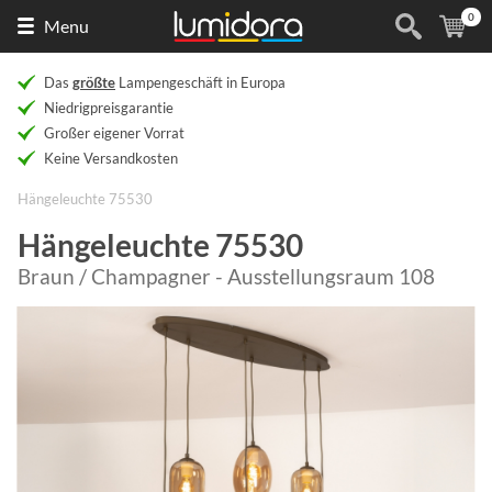
0
Naar
(
Ar
Menu
de
homepage
Das
größte
Lampengeschäft in Europa
Niedrigpreisgarantie
Großer eigener Vorrat
Keine Versandkosten
Hängeleuchte 75530
Hängeleuchte 75530
Braun / Champagner - Ausstellungsraum 108