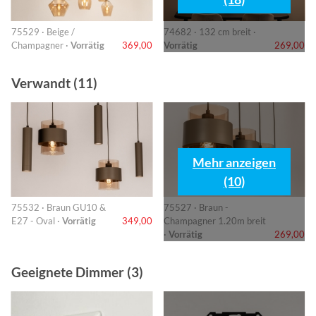
75529 · Beige /
74682 · 132 cm breit ·
Champagner ·
Vorrätig
369,00
Vorrätig
269,00
Verwandt (11)
Mehr anzeigen
(10)
75532 · Braun GU10 &
75527 · Braun -
E27 - Oval ·
Vorrätig
349,00
Champagner 1.20m breit
·
Vorrätig
269,00
Geeignete Dimmer (3)