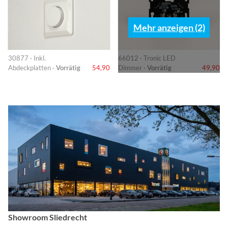
Mehr anzeigen (2)
30877 · Inkl.
66012 · Tronic LED
Abdeckplatten ·
Vorrätig
54,90
Dimmer ·
Vorrätig
49,90
Showroom Sliedrecht