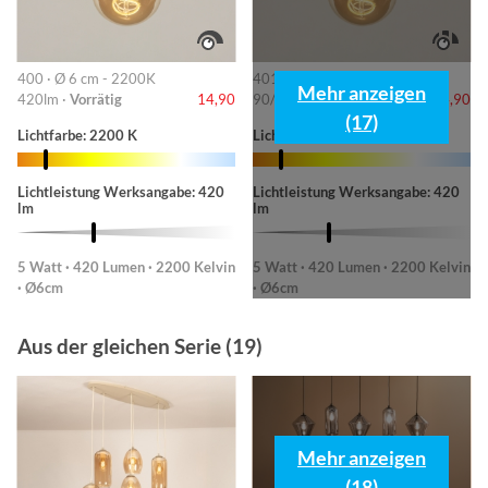
400 · Ø 6 cm - 2200K
401 · 6cm-2200K
Mehr anzeigen
420lm ·
Vorrätig
14,90
90/220/420lm ·
Vorrätig
14,90
(17)
Lichtfarbe: 2200 K
Lichtfarbe: 2200 K
Lichtleistung Werksangabe: 420
Lichtleistung Werksangabe: 420
lm
lm
5 Watt · 420 Lumen · 2200 Kelvin
5 Watt · 420 Lumen · 2200 Kelvin
· Ø6cm
· Ø6cm
Aus der gleichen Serie (19)
Mehr anzeigen
(18)