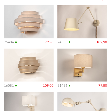
Info
Info
•
•
75404
79,90
74555
109,90
Info
Info
•
•
16081
109,00
31456
79,80
Info
Info