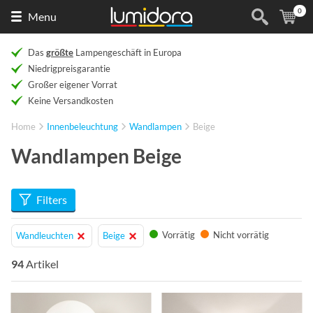
0
Naar
(
Ar
Menu
de
homepage
Das
größte
Lampengeschäft in Europa
Niedrigpreisgarantie
Großer eigener Vorrat
Keine Versandkosten
Home
Innenbeleuchtung
Wandlampen
Beige
Wandlampen Beige
Filters
Vorrätig
Nicht vorrätig
Wandleuchten
Beige
94
Artikel
Info
Info