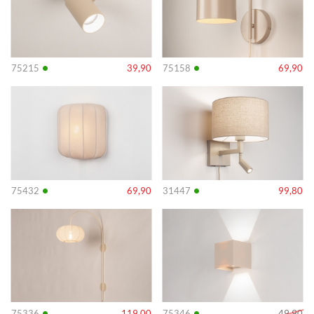
•
•
75215
39,90
75158
69,90
Info
Info
•
•
75432
69,90
31447
99,80
Info
Info
•
•
75336
119,00
75346
49,90