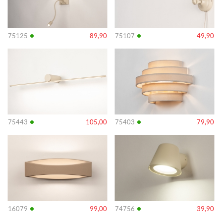
•
•
75125
89,90
75107
49,90
Info
Info
•
•
75443
105,00
75403
79,90
Info
Info
•
•
16079
99,00
74756
39,90