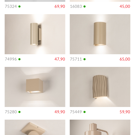
•
•
75324
69,90
16083
45,00
Info
Info
•
•
74996
47,90
75711
65,00
Info
Info
•
•
75280
49,90
75449
59,90
Info
Info