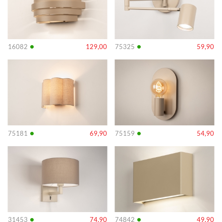
•
•
16082
129,00
75325
59,90
Info
Info
•
•
75181
69,90
75159
54,90
Info
Info
•
•
31453
74,90
74842
49,90