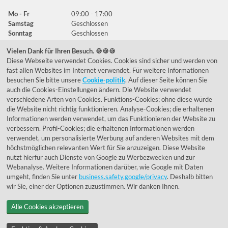
Mo - Fr
09:00 - 17:00
Samstag
Geschlossen
Sonntag
Geschlossen
Vielen Dank für Ihren Besuch. 🍪🍪🍪
Diese Webseite verwendet Cookies. Cookies sind sicher und werden von
Häufig gestellte Fragen
fast allen Websites im Internet verwendet. Für weitere Informationen
besuchen Sie bitte unsere
Cookie-politik
. Auf dieser Seite können Sie
039292 - 678215
auch die Cookies-Einstellungen ändern. Die Website verwendet
verschiedene Arten von Cookies. Funktions-Cookies; ohne diese würde
de@lumidora.com
die Website nicht richtig funktionieren. Analyse-Cookies; die erhaltenen
Informationen werden verwendet, um das Funktionieren der Website zu
verbessern. Profil-Cookies; die erhaltenen Informationen werden
verwendet, um personalisierte Werbung auf anderen Websites mit dem
Facebook
Instagram
höchstmöglichen relevanten Wert für Sie anzuzeigen. Diese Website
Kundenmeinungen
nutzt hierfür auch Dienste von Google zu Werbezwecken und zur
Webanalyse. Weitere Informationen darüber, wie Google mit Daten
Exzellent - eKomi.de
umgeht, finden Sie unter
business.safety.google/privacy
. Deshalb bitten
wir Sie, einer der Optionen zuzustimmen. Wir danken Ihnen.
Alle Cookies akzeptieren