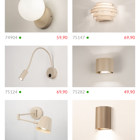
•
•
74904
59,90
75147
69,90
Info
Info
•
•
75124
69,90
75282
49,90
Info
Info