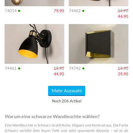
•
•
74014
79,90
74462
59,90
44,90
Info
Info
•
•
74461
59,90
74742
59,90
44,90
29,90
Mehr Auswahl
Noch 206 Artikel
Warum eine schwarze Wandleuchte wählen?
Eine Wandleuchte in Schwarz strahlt Ruhe, Eleganz und Kontrast aus. Die Farbe
Schwarz verleiht dem Raum Tiefe und setzt spannende Akzente – sei es als