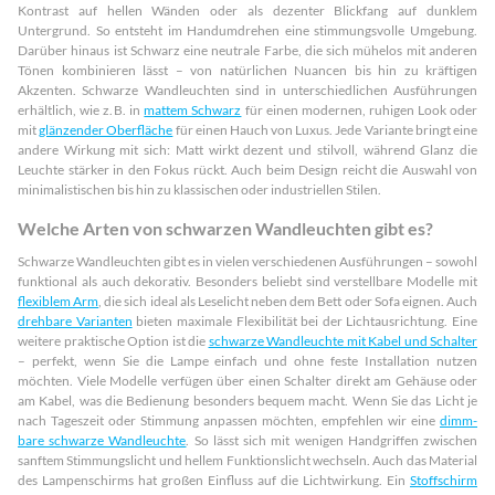
Kontrast auf hellen Wänden oder als dezenter Blickfang auf dunklem
Untergrund. So entsteht im Handumdrehen eine stimmungsvolle Umgebung.
Darüber hinaus ist Schwarz eine neutrale Farbe, die sich mühelos mit anderen
Tönen kombinieren lässt – von natürlichen Nuancen bis hin zu kräftigen
Akzenten. Schwarze Wandleuchten sind in unterschiedlichen Ausführungen
erhältlich, wie z. B. in
mattem Schwarz
für einen modernen, ruhigen Look oder
mit
glänzender Oberfläche
für einen Hauch von Luxus. Jede Variante bringt eine
andere Wirkung mit sich: Matt wirkt dezent und stilvoll, während Glanz die
Leuchte stärker in den Fokus rückt. Auch beim Design reicht die Auswahl von
minimalistischen bis hin zu klassischen oder industriellen Stilen.
Welche Arten von schwarzen Wandleuchten gibt es?
Schwarze Wandleuchten gibt es in vielen verschiedenen Ausführungen – sowohl
funktional als auch dekorativ. Besonders beliebt sind verstellbare Modelle mit
flexiblem Arm
, die sich ideal als Leselicht neben dem Bett oder Sofa eignen. Auch
drehbare Varianten
bieten maximale Flexibilität bei der Lichtausrichtung. Eine
weitere praktische Option ist die
schwarze Wandleuchte mit Kabel und Schalter
– perfekt, wenn Sie die Lampe einfach und ohne feste Installation nutzen
möchten. Viele Modelle verfügen über einen Schalter direkt am Gehäuse oder
am Kabel, was die Bedienung besonders bequem macht. Wenn Sie das Licht je
nach Tageszeit oder Stimmung anpassen möchten, empfehlen wir eine
dimm­
bare schwarze Wandleuchte
. So lässt sich mit wenigen Handgriffen zwischen
sanftem Stimmungslicht und hellem Funktionslicht wechseln. Auch das Material
des Lampenschirms hat großen Einfluss auf die Lichtwirkung. Ein
Stoffschirm