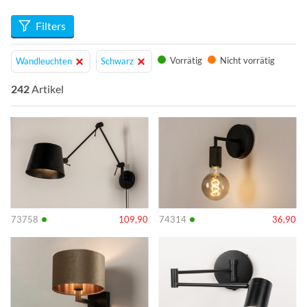
Wandleuchten für nahezu jeden Raum im Haus geeignet.
Lassen Sie sich von der Vielfalt an Modellen und Designs
Filters
überraschen.!
Vorrätig
Nicht vorrätig
Wandleuchten
Schwarz
242
Artikel
Info
Info
•
•
73758
109,90
74314
36,90
Info
Info