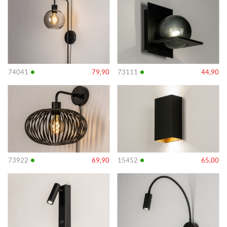
•
•
74041
79,90
73111
44,90
Info
Info
•
•
73922
69,90
15452
65,00
Info
Info