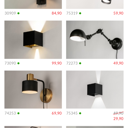
•
•
30909
84,90
75319
59,90
Info
Info
•
•
73090
99,90
72273
49,90
Info
Info
•
•
74253
69,90
75345
49,90
29,90
Info
Info