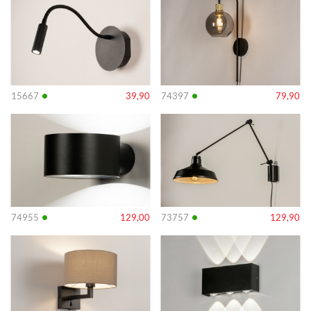
•
•
15667
39,90
74397
79,90
Info
Info
•
•
74955
129,00
73757
129,90
Info
Info