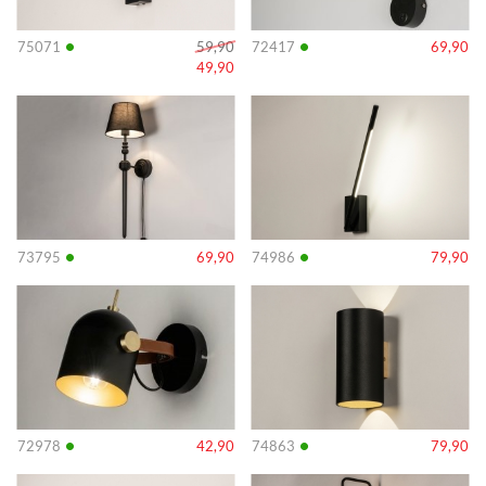
•
•
75071
59,90
72417
69,90
49,90
Info
Info
•
•
73795
69,90
74986
79,90
Info
Info
•
•
72978
42,90
74863
79,90
Info
Info