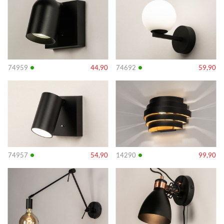
•
•
74959
44,90
74692
59,90
Info
Info
•
•
74957
54,90
14290
99,90
Info
Info