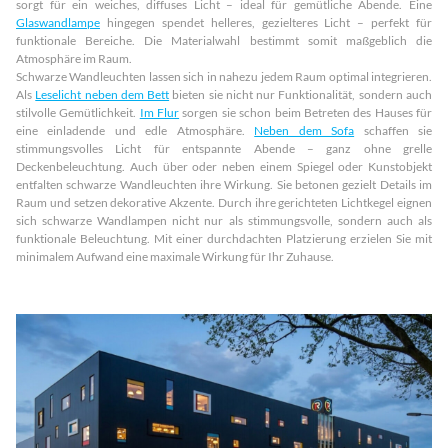
sorgt für ein weiches, diffuses Licht – ideal für gemütliche Abende. Eine
Glaswandlampe
hingegen spendet helleres, gezielteres Licht – perfekt für
funktionale Bereiche. Die Materialwahl bestimmt somit maßgeblich die
Atmosphäre im Raum.
Schwarze Wandleuchten lassen sich in nahezu jedem Raum optimal integrieren.
Als
Leselicht neben dem Bett
bieten sie nicht nur Funktionalität, sondern auch
stilvolle Gemütlichkeit.
Im Flur
sorgen sie schon beim Betreten des Hauses für
eine einladende und edle Atmosphäre.
Neben dem Sofa
schaffen sie
stimmungsvolles Licht für entspannte Abende – ganz ohne grelle
Deckenbeleuchtung. Auch über oder neben einem Spiegel oder Kunstobjekt
entfalten schwarze Wandleuchten ihre Wirkung. Sie betonen gezielt Details im
Raum und setzen dekorative Akzente. Durch ihre gerichteten Lichtkegel eignen
sich schwarze Wandlampen nicht nur als stimmungsvolle, sondern auch als
funktionale Beleuchtung. Mit einer durchdachten Platzierung erzielen Sie mit
minimalem Aufwand eine maximale Wirkung für Ihr Zuhause.