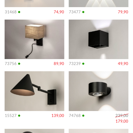
•
•
31468
74,90
73477
79,90
Info
Info
•
•
73756
89,90
73239
49,90
Info
Info
•
•
15527
139,00
74768
239,00
179,00
Info
Info