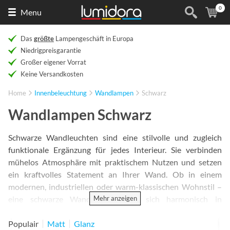
0
Naar
(
Ar
Menu
de
homepage
Das
größte
Lampengeschäft in Europa
Niedrigpreisgarantie
Großer eigener Vorrat
Keine Versandkosten
Home
Innenbeleuchtung
Wandlampen
Schwarz
Wandlampen Schwarz
Schwarze Wandleuchten sind eine stilvolle und zugleich
funktionale Ergänzung für jedes Interieur. Sie verbinden
mühelos Atmosphäre mit praktischem Nutzen und setzen
ein kraftvolles Statement an Ihrer Wand. Ob in einem
modernen, industriellen oder warm-klassischen Wohnstil –
Mehr anzeigen
eine schwarze Wandleuchte fügt sich harmonisch in
verschiedenste Einrichtungsstile ein. Dank ihrer
Vielseitigkeit und hochwertigen Optik sind schwarze
Populair
Matt
Glanz