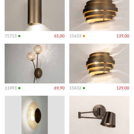
•
•
75713
65,00
15633
139,00
Info
Info
•
•
11493
69,90
15632
129,00
Info
Info