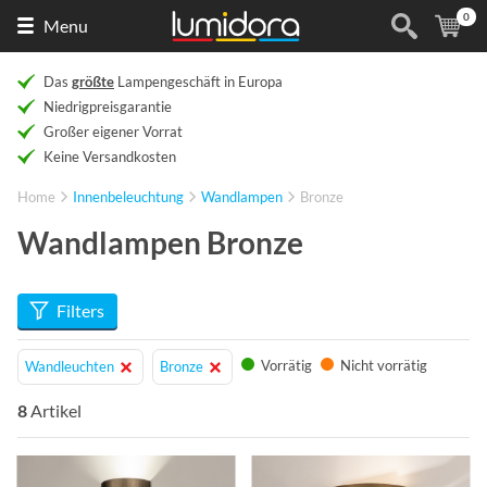
0
Naar
(
Ar
Menu
de
homepage
Das
größte
Lampengeschäft in Europa
Niedrigpreisgarantie
Großer eigener Vorrat
Keine Versandkosten
Home
Innenbeleuchtung
Wandlampen
Bronze
Wandlampen Bronze
Filters
Vorrätig
Nicht vorrätig
Wandleuchten
Bronze
8
Artikel
Info
Info