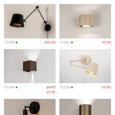
Info
Info
•
•
73758
109,90
75282
49,90
Info
Info
•
•
75344
49,90
75324
69,90
29,90
Info
Info