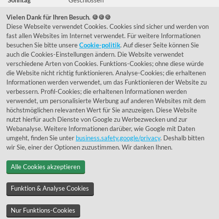
Vielen Dank für Ihren Besuch. 🍪🍪🍪
Diese Webseite verwendet Cookies. Cookies sind sicher und werden von
Häufig gestellte Fragen
fast allen Websites im Internet verwendet. Für weitere Informationen
besuchen Sie bitte unsere
Cookie-politik
. Auf dieser Seite können Sie
039292 - 678215
auch die Cookies-Einstellungen ändern. Die Website verwendet
verschiedene Arten von Cookies. Funktions-Cookies; ohne diese würde
de@lumidora.com
die Website nicht richtig funktionieren. Analyse-Cookies; die erhaltenen
Informationen werden verwendet, um das Funktionieren der Website zu
verbessern. Profil-Cookies; die erhaltenen Informationen werden
verwendet, um personalisierte Werbung auf anderen Websites mit dem
Facebook
Instagram
höchstmöglichen relevanten Wert für Sie anzuzeigen. Diese Website
Kundenmeinungen
nutzt hierfür auch Dienste von Google zu Werbezwecken und zur
Webanalyse. Weitere Informationen darüber, wie Google mit Daten
Exzellent - eKomi.de
umgeht, finden Sie unter
business.safety.google/privacy
. Deshalb bitten
wir Sie, einer der Optionen zuzustimmen. Wir danken Ihnen.
Alle Cookies akzeptieren
Funktion & Analyse Cookies
Nur Funktions-Cookies
© 1955 - 2026 Lumidora