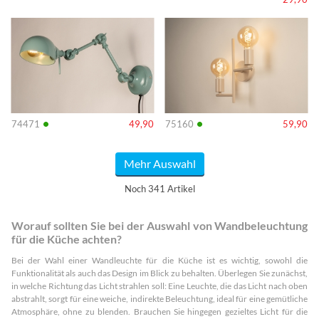
Info
Info
•
•
74471
49,90
75160
59,90
Mehr Auswahl
Noch 341 Artikel
Worauf sollten Sie bei der Auswahl von Wandbeleuchtung
für die Küche achten?
Bei der Wahl einer Wandleuchte für die Küche ist es wichtig, sowohl die
Funktionalität als auch das Design im Blick zu behalten. Überlegen Sie zunächst,
in welche Richtung das Licht strahlen soll: Eine Leuchte, die das Licht nach oben
abstrahlt, sorgt für eine weiche, indirekte Beleuchtung, ideal für eine gemütliche
Atmosphäre, ohne zu blenden. Brauchen Sie hingegen gezieltes Licht für die