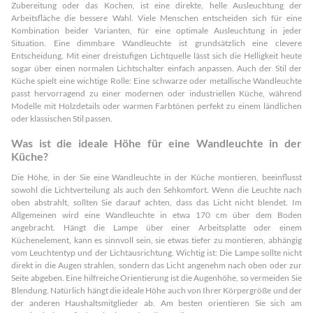
Zubereitung oder das Kochen, ist eine direkte, helle Ausleuchtung der
Arbeitsfläche die bessere Wahl. Viele Menschen entscheiden sich für eine
Kombination beider Varianten, für eine optimale Ausleuchtung in jeder
Situation. Eine dimmbare Wandleuchte ist grundsätzlich eine clevere
Entscheidung. Mit einer dreistufigen Lichtquelle lässt sich die Helligkeit heute
sogar über einen normalen Lichtschalter einfach anpassen. Auch der Stil der
Küche spielt eine wichtige Rolle: Eine schwarze oder metallische Wandleuchte
passt hervorragend zu einer modernen oder industriellen Küche, während
Modelle mit Holzdetails oder warmen Farbtönen perfekt zu einem ländlichen
oder klassischen Stil passen.
Was ist die ideale Höhe für eine Wandleuchte in der
Küche?
Die Höhe, in der Sie eine Wandleuchte in der Küche montieren, beeinflusst
sowohl die Lichtverteilung als auch den Sehkomfort. Wenn die Leuchte nach
oben abstrahlt, sollten Sie darauf achten, dass das Licht nicht blendet. Im
Allgemeinen wird eine Wandleuchte in etwa 170 cm über dem Boden
angebracht. Hängt die Lampe über einer Arbeitsplatte oder einem
Küchenelement, kann es sinnvoll sein, sie etwas tiefer zu montieren, abhängig
vom Leuchtentyp und der Lichtausrichtung. Wichtig ist: Die Lampe sollte nicht
direkt in die Augen strahlen, sondern das Licht angenehm nach oben oder zur
Seite abgeben. Eine hilfreiche Orientierung ist die Augenhöhe, so vermeiden Sie
Blendung. Natürlich hängt die ideale Höhe auch von Ihrer Körpergröße und der
der anderen Haushaltsmitglieder ab. Am besten orientieren Sie sich am