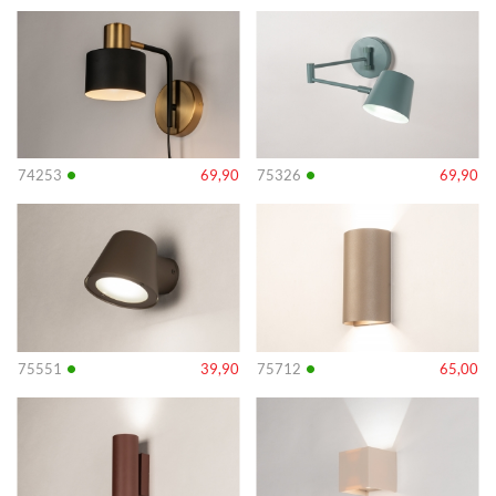
Info
Info
•
•
74253
69,90
75326
69,90
Info
Info
•
•
75551
39,90
75712
65,00
Info
Info