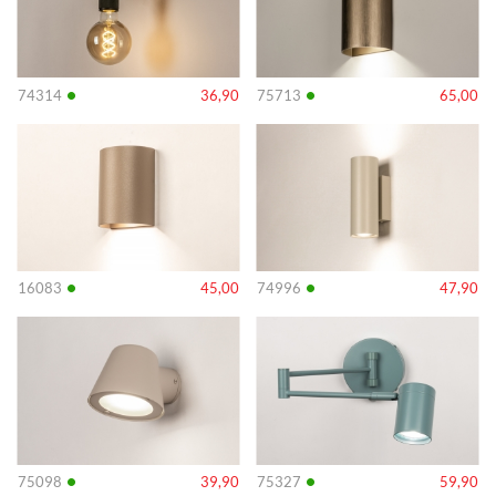
•
•
74314
36,90
75713
65,00
Info
Info
•
•
16083
45,00
74996
47,90
Info
Info
•
•
75098
39,90
75327
59,90