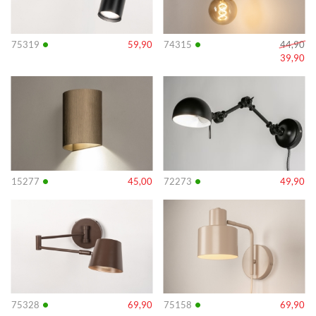
•
•
75319
59,90
74315
44,90
39,90
Info
Info
•
•
15277
45,00
72273
49,90
Info
Info
•
•
75328
69,90
75158
69,90