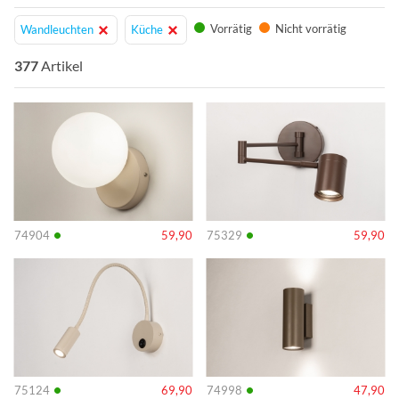
geworden? Werfen Sie einen Blick in unser umfangreiches
Vorrätig
Nicht vorrätig
Wandleuchten
Küche
Sortiment!
377
Artikel
Info
Info
•
•
74904
59,90
75329
59,90
Info
Info
•
•
75124
69,90
74998
47,90