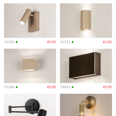
Info
Info
•
•
75503
49,90
75711
65,00
Info
Info
•
•
75280
49,90
74843
49,90
Info
Info