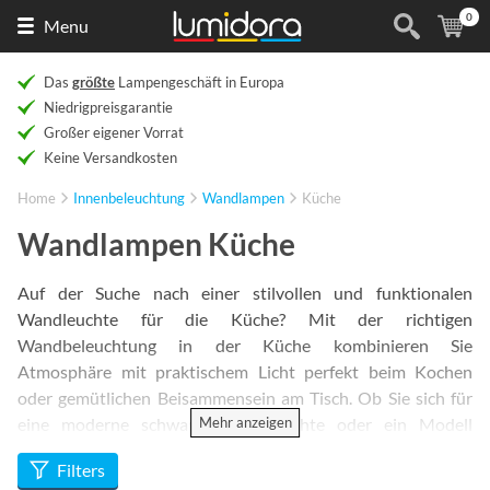
0
Naar
(
Ar
Menu
de
homepage
Das
größte
Lampengeschäft in Europa
Niedrigpreisgarantie
Großer eigener Vorrat
Keine Versandkosten
Home
Innenbeleuchtung
Wandlampen
Küche
Wandlampen Küche
Auf der Suche nach einer stilvollen und funktionalen
Wandleuchte für die Küche? Mit der richtigen
Wandbeleuchtung in der Küche kombinieren Sie
Atmosphäre mit praktischem Licht perfekt beim Kochen
oder gemütlichen Beisammensein am Tisch. Ob Sie sich für
Mehr anzeigen
eine moderne schwarze Wandleuchte oder ein Modell
entscheiden, das das Licht nach oben abstrahlt, es gibt immer
Filters
eine passende Lösung für Ihren Küchenstil. Neugierig