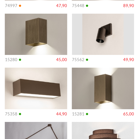
•
•
74997
47,90
75448
89,90
Info
Info
•
•
15280
45,00
75562
49,90
Info
Info
•
•
75358
44,90
15281
65,00
Info
Info