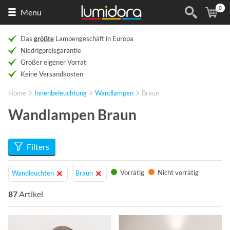
0
Naar
(
Ar
Menu
de
homepage
Das
größte
Lampengeschäft in Europa
Niedrigpreisgarantie
Großer eigener Vorrat
Keine Versandkosten
Home
Innenbeleuchtung
Wandlampen
Braun
Wandlampen Braun
Filters
Vorrätig
Nicht vorrätig
Wandleuchten
Braun
87
Artikel
Info
Info