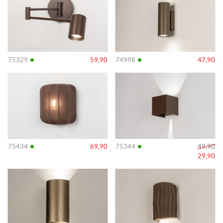
•
•
75329
59,90
74998
47,90
Info
Info
•
•
75434
69,90
75344
49,90
29,90
Info
Info