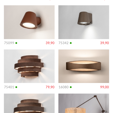
Info
Info
•
•
75099
39,90
75342
39,90
Info
Info
•
•
75401
79,90
16080
99,00
Info
Info