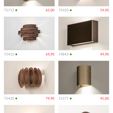
•
•
75713
65,00
75450
59,90
Info
Info
•
•
75412
69,90
74843
49,90
Info
Info
•
•
75430
79,90
15277
45,00
Info
Info