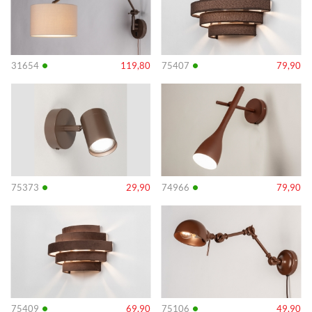
•
•
31654
119,80
75407
79,90
Info
Info
•
•
75373
29,90
74966
79,90
Info
Info
•
•
75409
69,90
75106
49,90