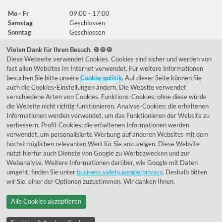
Mo - Fr
09:00 - 17:00
Samstag
Geschlossen
Sonntag
Geschlossen
Vielen Dank für Ihren Besuch. 🍪🍪🍪
Diese Webseite verwendet Cookies. Cookies sind sicher und werden von
Häufig gestellte Fragen
fast allen Websites im Internet verwendet. Für weitere Informationen
besuchen Sie bitte unsere
Cookie-politik
. Auf dieser Seite können Sie
039292 - 678215
auch die Cookies-Einstellungen ändern. Die Website verwendet
verschiedene Arten von Cookies. Funktions-Cookies; ohne diese würde
de@lumidora.com
die Website nicht richtig funktionieren. Analyse-Cookies; die erhaltenen
Informationen werden verwendet, um das Funktionieren der Website zu
verbessern. Profil-Cookies; die erhaltenen Informationen werden
verwendet, um personalisierte Werbung auf anderen Websites mit dem
Facebook
Instagram
höchstmöglichen relevanten Wert für Sie anzuzeigen. Diese Website
Kundenmeinungen
nutzt hierfür auch Dienste von Google zu Werbezwecken und zur
Webanalyse. Weitere Informationen darüber, wie Google mit Daten
Exzellent - eKomi.de
umgeht, finden Sie unter
business.safety.google/privacy
. Deshalb bitten
wir Sie, einer der Optionen zuzustimmen. Wir danken Ihnen.
Alle Cookies akzeptieren