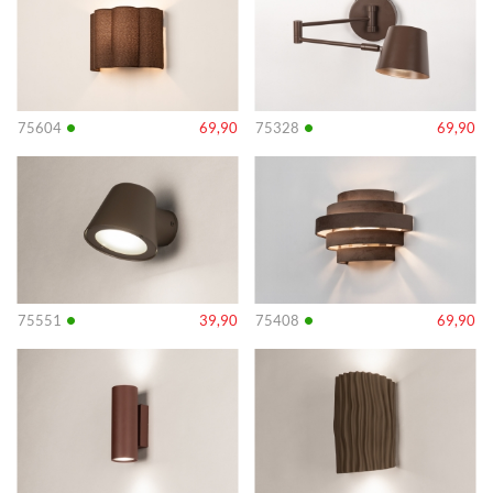
•
•
75604
69,90
75328
69,90
Info
Info
•
•
75551
39,90
75408
69,90
Info
Info