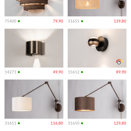
•
•
75400
79,90
31655
139,80
Info
Info
•
•
14271
49,90
15612
89,90
Info
Info
•
•
31651
116,80
31650
129,80