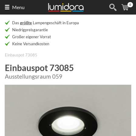
0
Naar
(
Ar
Menu
de
homepage
Das
größte
Lampengeschäft in Europa
Niedrigpreisgarantie
Großer eigener Vorrat
Keine Versandkosten
Einbauspot 73085
Einbauspot 73085
Ausstellungsraum 059