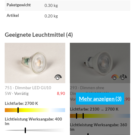
Paketgewicht
0.30 kg
Artikel
0.20 kg
Geeignete Leuchtmittel (4)
751 · Dimmbar LED GU10
293 · Dimmen ohne
5W ·
Vorrätig
8,90
Dimmer-360/180/40L ·
Mehr anzeigen (3)
Vorrätig
10,90
Lichtfarbe: 2700 K
Lichtfarbe: 2100 → 2700 K
Lichtleistung Werksangabe: 400
lm
Lichtleistung Werksangabe: 360
lm