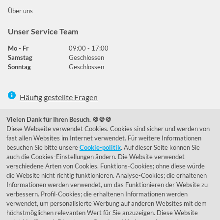
Über uns
Unser Service Team
Mo - Fr
09:00 - 17:00
Samstag
Geschlossen
Sonntag
Geschlossen
Häufig gestellte Fragen
039292 - 678215
Vielen Dank für Ihren Besuch. 🍪🍪🍪
Diese Webseite verwendet Cookies. Cookies sind sicher und werden von
de@lumidora.com
fast allen Websites im Internet verwendet. Für weitere Informationen
besuchen Sie bitte unsere
Cookie-politik
. Auf dieser Seite können Sie
auch die Cookies-Einstellungen ändern. Die Website verwendet
verschiedene Arten von Cookies. Funktions-Cookies; ohne diese würde
Facebook
Instagram
die Website nicht richtig funktionieren. Analyse-Cookies; die erhaltenen
Kundenmeinungen
Informationen werden verwendet, um das Funktionieren der Website zu
verbessern. Profil-Cookies; die erhaltenen Informationen werden
Exzellent - eKomi.de
verwendet, um personalisierte Werbung auf anderen Websites mit dem
höchstmöglichen relevanten Wert für Sie anzuzeigen. Diese Website