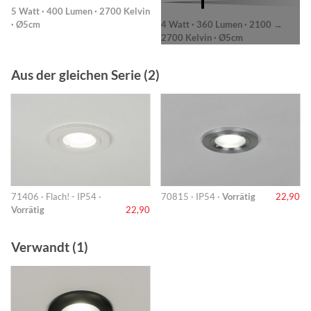
5 Watt · 400 Lumen · 2700 Kelvin
· Ø5cm
4 Watt · 360 Lumen · 2100 →
2700 Kelvin · Ø5cm
Aus der gleichen Serie (2)
71406 · Flach! - IP54 ·
70815 · IP54 ·
Vorrätig
22,90
Vorrätig
22,90
Verwandt (1)