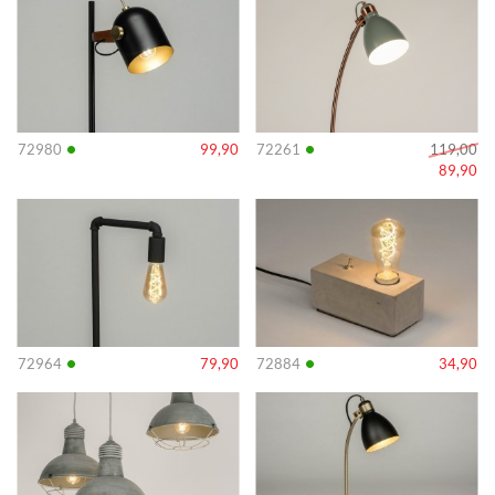
•
•
72980
99,90
72261
119,00
89,90
Info
Info
•
•
72964
79,90
72884
34,90
Info
Info