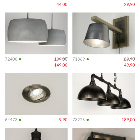
44,00
29,90
Info
Info
•
•
72400
199,00
71869
89,90
149,00
49,90
Info
Info
•
•
64473
9,90
73225
189,00
Info
Info