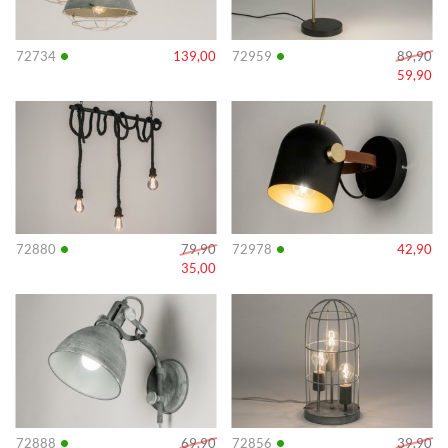
•
•
72734
139,00
72959
89,90
59,90
Info
Info
•
•
72880
79,90
72978
42,90
35,00
Info
Info
•
•
72888
69,90
72856
39,90