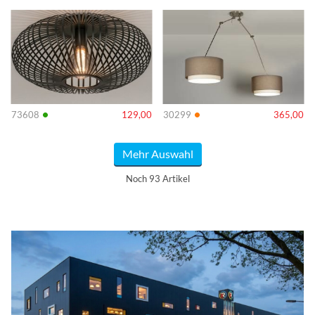
Info
Info
•
•
73608
129,00
30299
365,00
Mehr Auswahl
Noch 93 Artikel