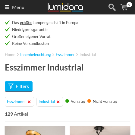
0
Naar
(
Ar
Menu
de
homepage
Das
größte
Lampengeschäft in Europa
Niedrigpreisgarantie
Großer eigener Vorrat
Keine Versandkosten
Home
Innenbeleuchtung
Esszimmer
Industrial
Esszimmer Industrial
Filters
Vorrätig
Nicht vorrätig
Esszimmer
Industrial
129
Artikel
Info
Info