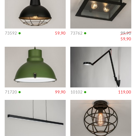
•
•
73592
59,90
73762
99,90
59,90
Info
Info
•
•
71720
99,90
10102
119,00
Info
Info