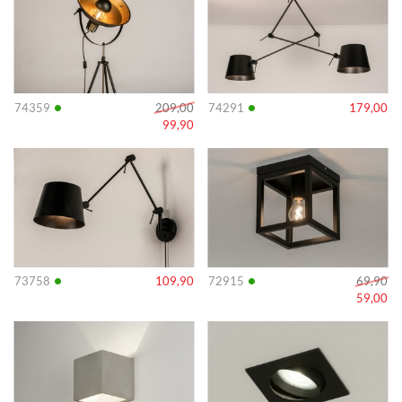
•
•
74359
209,00
74291
179,00
99,90
Info
Info
•
•
73758
109,90
72915
69,90
59,00
Info
Info