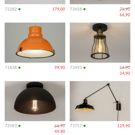
•
•
72282
179,00
73658
79,90
66,90
Info
Info
•
•
71838
99,90
73493
54,90
24,90
Info
Info
•
•
73583
66,90
73757
129,90
49,90