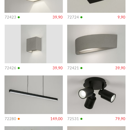
•
•
72423
39,90
72724
9,90
Info
Info
•
•
72426
39,90
72421
39,90
Info
Info
•
•
72280
149,00
72531
79,90
Info
Info