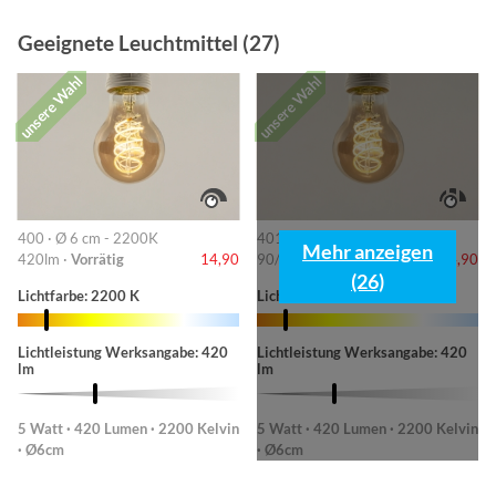
Geeignete Leuchtmittel (27)
unsere Wahl
unsere Wahl
400 · Ø 6 cm - 2200K
401 · 6cm-2200K
Mehr anzeigen
420lm ·
Vorrätig
14,90
90/220/420lm ·
Vorrätig
14,90
(26)
Lichtfarbe: 2200 K
Lichtfarbe: 2200 K
Lichtleistung Werksangabe: 420
Lichtleistung Werksangabe: 420
lm
lm
5 Watt · 420 Lumen · 2200 Kelvin
5 Watt · 420 Lumen · 2200 Kelvin
· Ø6cm
· Ø6cm