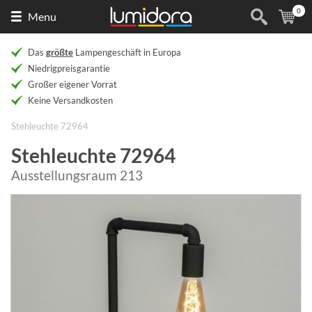
0
Naar
(
Ar
Menu
de
homepage
Das
größte
Lampengeschäft in Europa
Niedrigpreisgarantie
Großer eigener Vorrat
Keine Versandkosten
Stehleuchte 72964
Stehleuchte 72964
Ausstellungsraum 213