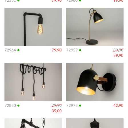
•
•
72531
79,90
72980
99,90
Info
Info
•
•
72964
79,90
72959
89,90
59,90
Info
Info
•
•
72880
79,90
72978
42,90
35,00
Info
Info