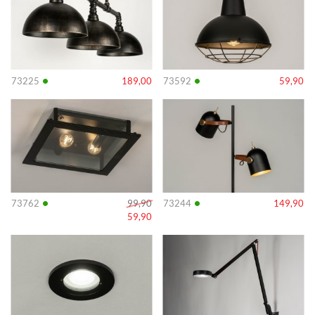
•
•
73225
189,00
73592
59,90
Info
Info
•
•
73762
99,90
73244
149,90
59,90
Info
Info