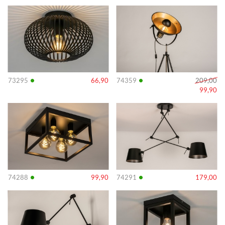
Info
Info
•
•
73295
66,90
74359
209,00
99,90
Info
Info
•
•
74288
99,90
74291
179,00
Info
Info