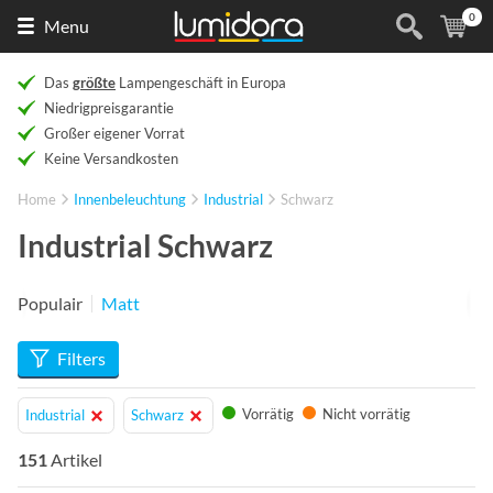
0
Naar
(
Ar
Menu
de
homepage
Das
größte
Lampengeschäft in Europa
Niedrigpreisgarantie
Großer eigener Vorrat
Keine Versandkosten
Home
Innenbeleuchtung
Industrial
Schwarz
Industrial Schwarz
Populair
Matt
Filters
Vorrätig
Nicht vorrätig
Industrial
Schwarz
151
Artikel