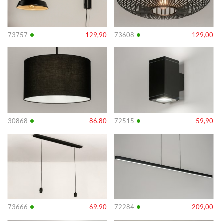
•
•
73757
129,90
73608
129,00
Info
Info
•
•
30868
86,80
72515
59,90
Info
Info
•
•
73666
69,90
72284
209,00