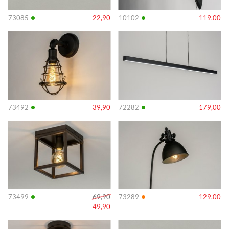
•
•
73085
22,90
10102
119,00
Info
Info
•
•
73492
39,90
72282
179,00
Info
Info
•
•
73499
69,90
73289
129,00
49,90
Info
Info