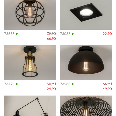
•
•
73658
79,90
73086
22,90
66,90
Info
Info
•
•
73493
54,90
73583
66,90
24,90
49,90
Info
Info