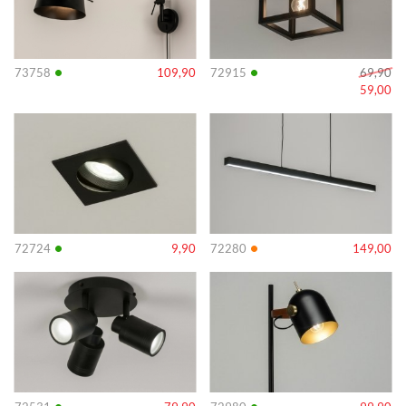
•
•
73758
109,90
72915
69,90
59,00
Info
Info
•
•
72724
9,90
72280
149,00
Info
Info