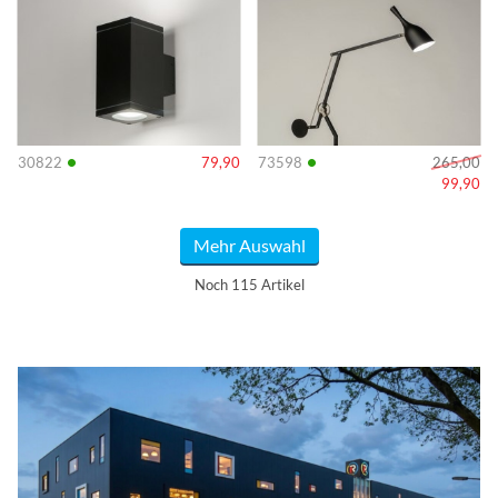
Info
Info
•
•
30822
79,90
73598
265,00
99,90
Mehr Auswahl
Noch 115 Artikel