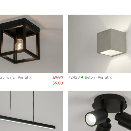
Info
•
schwarz ·
Vorrätig
72423
Beton ·
Vorrätig
69,90
59,00
Info