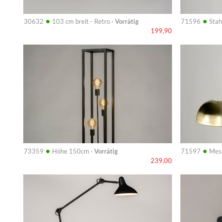
•
•
30632
103 cm breit - Retro ·
Vorrätig
71596
Stah
199,90
Info
Info
•
•
73359
Höhe 150cm ·
Vorrätig
71597
Mess
239,00
Info
Info