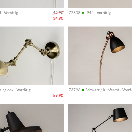
•
l ·
Vorrätig
72838
IP44 ·
Vorrätig
49,90
34,90
Info
•
inglook ·
Vorrätig
73796
Schwarz / Kupferrot ·
Vorrä
59,90
Info