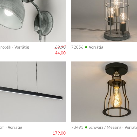
•
noptik ·
Vorrätig
72856
Vorrätig
69,90
44,00
Info
•
cm ·
Vorrätig
73493
Schwarz / Messing ·
Vorrät
179,00