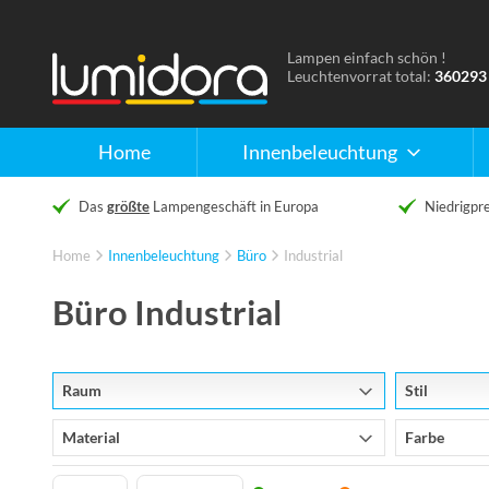
Lampen einfach schön !
Naar
Leuchtenvorrat total:
360293
de
homepage
Home
Innenbeleuchtung
Das
größte
Lampengeschäft in Europa
Niedrigpre
Home
Innenbeleuchtung
Büro
Industrial
Büro Industrial
Raum
Stil
Material
Farbe