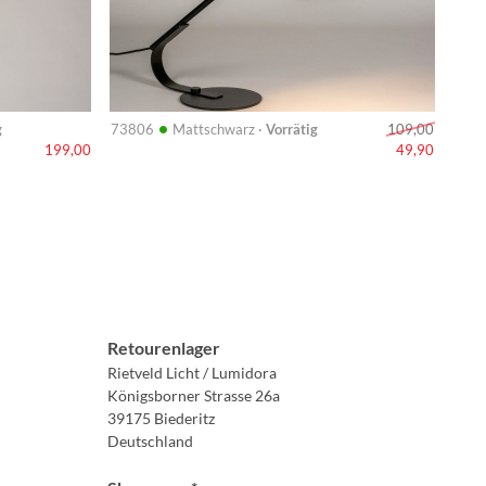
•
g
73806
Mattschwarz ·
Vorrätig
109,00
199,00
49,90
Retourenlager
Rietveld Licht / Lumidora
Königsborner Strasse 26a
39175 Biederitz
Deutschland