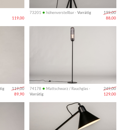
•
73201
höhenverstellbar ·
Vorrätig
199,00
119,00
88,00
Info
•
tig
74178
Mattschwarz / Rauchglas ·
119,00
249,00
Vorrätig
89,90
129,00
Info