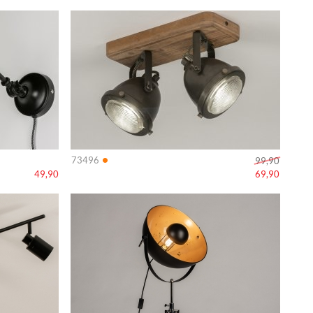
Info
•
73496
99,90
49,90
69,90
Info