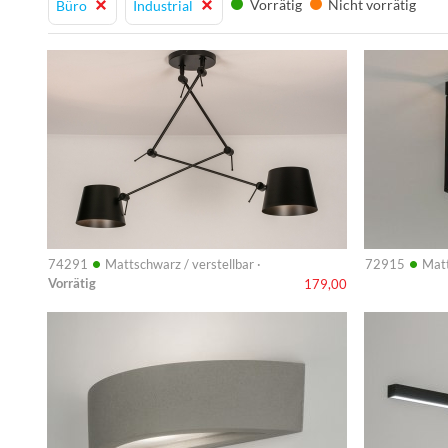
Vorrätig
Nicht vorrätig
Büro
Industrial
Info
Info
•
•
74291
Mattschwarz / verstellbar ·
72915
Matt
Vorrätig
179,00
Info
Info