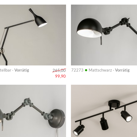
Info
•
tellbar ·
Vorrätig
72273
Mattschwarz ·
Vorrätig
265,00
99,90
Info