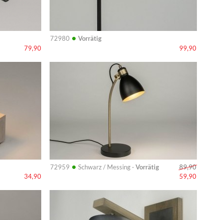
•
72980
Vorrätig
79,90
99,90
Info
•
72959
Schwarz / Messing ·
Vorrätig
89,90
34,90
59,90
Info