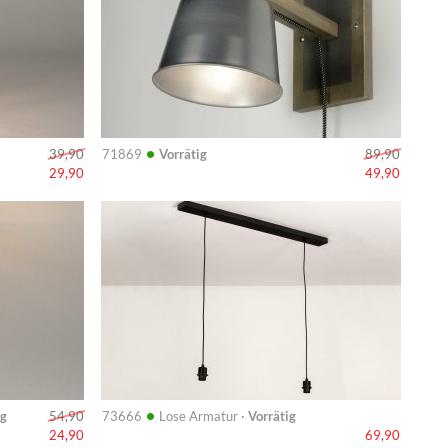
•
71869
Vorrätig
39,90
89,90
29,90
49,90
Info
•
ig
73666
Lose Armatur ·
Vorrätig
54,90
24,90
69,90