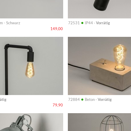
•
m - Schwarz
72531
IP44 ·
Vorrätig
149,00
Info
•
ätig
72884
Beton ·
Vorrätig
79,90
Info