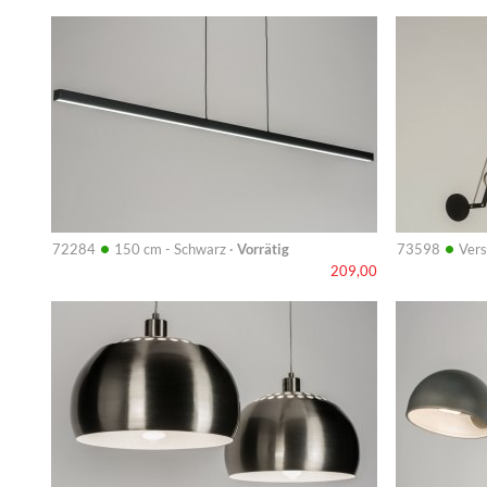
Info
Info
•
•
72284
150 cm - Schwarz ·
Vorrätig
73598
Vers
209,00
Info
Info