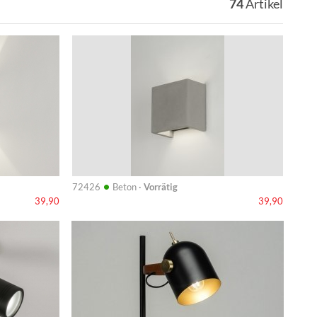
74
Artikel
Info
•
72426
Beton ·
Vorrätig
39,90
39,90
Info