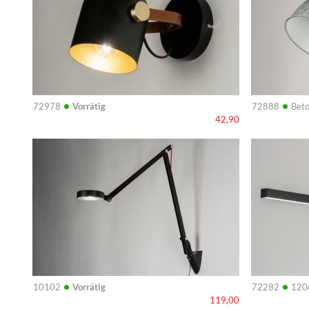
•
•
72978
Vorrätig
72888
Beto
42,90
Info
Info
•
•
10102
Vorrätig
72282
120
119,00