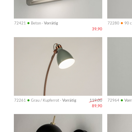
•
•
72421
Beton ·
Vorrätig
72280
90 c
39,90
Info
Info
•
•
72261
Grau / Kupferrot ·
Vorrätig
72964
Vorr
119,00
89,90
Info
Info