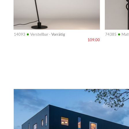
•
•
14093
Verstellbar ·
Vorrätig
74385
Matt
109,00