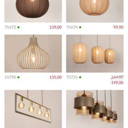
•
•
75672
139,00
75674
99,90
Info
Info
•
•
15790
135,00
75735
249,00
199,00
Info
Info