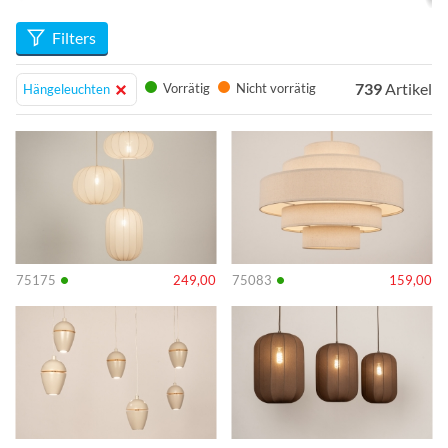
Sortiment an modernen Pendelleuchten bei Lumidora /
Rietveld Licht. Hier finden Sie die perfekte Kombination aus
Filters
Design, Funktionalität und Atmosphäre.
739
Artikel
Vorrätig
Nicht vorrätig
Hängeleuchten
Info
Info
•
•
75175
249,00
75083
159,00
Info
Info