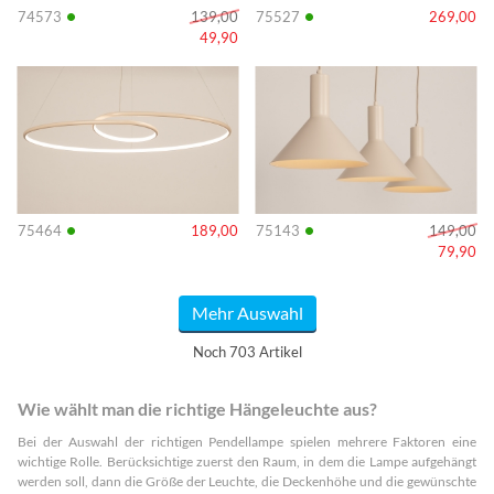
•
•
74573
139,00
75527
269,00
49,90
Info
Info
•
•
75464
189,00
75143
149,00
79,90
Mehr Auswahl
Noch 703 Artikel
Wie wählt man die richtige Hängeleuchte aus?
Bei der Auswahl der richtigen Pendellampe spielen mehrere Faktoren eine
wichtige Rolle. Berücksichtige zuerst den Raum, in dem die Lampe aufgehängt
werden soll, dann die Größe der Leuchte, die Deckenhöhe und die gewünschte