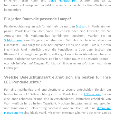
in einem hellen Raum und
beige Hängelampen
schaffen eine sanfte,
harmonische Atmosphäre. So wählen Sie immer einen Stil, der Ihren Wohnraum
komplettiert.
Für jeden Raum die passende Lampe!
Pendelleuchten eignen sich für viel mehr als nur den
Esstisch
. Im Wohnzimmer
passen Pendelleuchten über einen Couchtisch oder eine Leseecke, wo Sie
Atmosphäre mit Funktionalität kombinieren möchten. Wählen Sie im
Schlafzimmer
eine Hängelampe neben dem Bett als stilvolle Alternative zum
Nachtlicht – das sorgt für eine beruhigende Optik und spart Platz auf Ihrem
Nachttisch. Und natürlich bleibt die Pendelleuchte über dem Esstisch ein
Klassiker! Hier sorgt eine größere, auffällige Lampe beim Abendessen für eine
warme, einladende Atmosphäre. Es gibt für jeden Raum die passende Lampe –
egal, ob Sie Wert auf Eleganz, Funktionalität oder einen sofortigen luxuriösen
Look legen.
Welche Beleuchtungsart eignet sich am besten für Ihre
LED Pendelleuchte?
Für eine nachhaltige und energieeffiziente Lösung entscheiden Sie sich am
besten für eine LED-Beleuchtung in Ihrer Pendelleuchte.
LED-Lampen
haben
eine lange Lebensdauer und sind in verschiedenen Lichtfarben erhältlich, von
Warmweiß bis hin zu hellem Tageslicht. Möchten Sie zwischen stimmungsvoller
und funktionaler Beleuchtung wechseln können? Dann ist eine
dimmbare
Hängeleuchte
eine ideale Wahl. Mit einem externen Dimmer oder einer Lampe