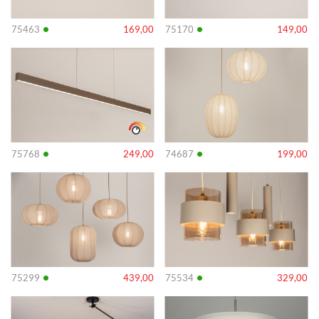
•
•
75463
169,00
75170
149,00
Info
Info
•
•
75768
249,00
74687
199,00
Info
Info
•
•
75299
439,00
75534
329,00
Info
Info