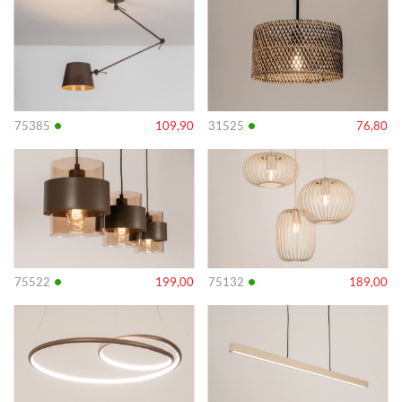
•
•
75385
109,90
31525
76,80
Info
Info
•
•
75522
199,00
75132
189,00
Info
Info