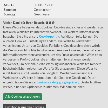
Mo - Fr
09:00 - 17:00
Samstag
Geschlossen
Sonntag
Geschlossen
Vielen Dank für Ihren Besuch. 🍪🍪🍪
Diese Webseite verwendet Cookies. Cookies sind sicher und werden von
Häufig gestellte Fragen
fast allen Websites im Internet verwendet. Für weitere Informationen
besuchen Sie bitte unsere
Cookie-politik
. Auf dieser Seite können Sie
039292 - 678215
auch die Cookies-Einstellungen ändern. Die Website verwendet
verschiedene Arten von Cookies. Funktions-Cookies; ohne diese würde
de@lumidora.com
die Website nicht richtig funktionieren. Analyse-Cookies; die erhaltenen
Informationen werden verwendet, um das Funktionieren der Website zu
verbessern. Profil-Cookies; die erhaltenen Informationen werden
verwendet, um personalisierte Werbung auf anderen Websites mit dem
Facebook
Instagram
höchstmöglichen relevanten Wert für Sie anzuzeigen. Diese Website
Kundenmeinungen
nutzt hierfür auch Dienste von Google zu Werbezwecken und zur
Webanalyse. Weitere Informationen darüber, wie Google mit Daten
Exzellent - eKomi.de
umgeht, finden Sie unter
business.safety.google/privacy
. Deshalb bitten
wir Sie, einer der Optionen zuzustimmen. Wir danken Ihnen.
Alle Cookies akzeptieren
Funktion & Analyse Cookies