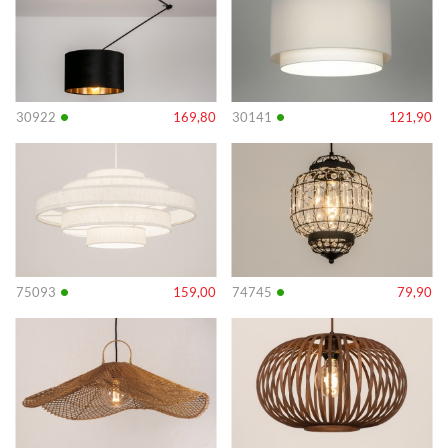
•
•
30922
169,80
30141
121,90
Info
Info
•
•
75093
159,00
74745
79,90
Info
Info