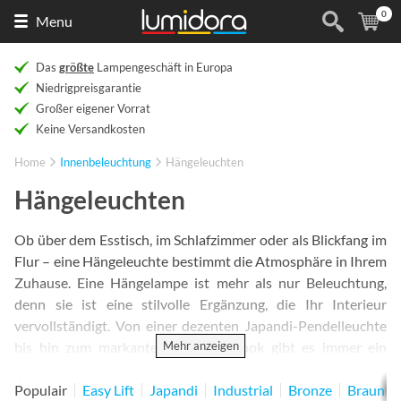
0
Naar
(
Ar
Menu
de
homepage
Das
größte
Lampengeschäft in Europa
Niedrigpreisgarantie
Großer eigener Vorrat
Keine Versandkosten
Home
Innenbeleuchtung
Hängeleuchten
Hängeleuchten
Ob über dem Esstisch, im Schlafzimmer oder als Blickfang im
Flur – eine Hängeleuchte bestimmt die Atmosphäre in Ihrem
Zuhause. Eine Hängelampe ist mehr als nur Beleuchtung,
denn sie ist eine stilvolle Ergänzung, die Ihr Interieur
vervollständigt. Von einer dezenten Japandi-Pendelleuchte
Mehr anzeigen
bis hin zum markanten Industrie-Look gibt es immer ein
Modell, das zu Ihrem Stil passt. Wählen Sie aus warmen
Farben wie Beige, Bronze oder Gold und entdecke das große
Populair
Easy Lift
Japandi
Industrial
Bronze
Braun