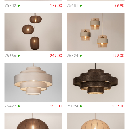
•
•
75732
179,00
75681
99,90
Info
Info
•
•
75666
249,00
75524
199,00
Info
Info
•
•
75427
159,00
75094
159,00
Info
Info