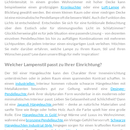
Lichtintensität. In einem großen Wohnzimmer mit hoher Decke kann
beispielsweise einen großzügigen
Kronleuchter
oder eine
Loft-Lampe
als
Blickfang gewählt werden. Bei einem kleinen Raum oder einer niedrigen Decke
ist eine minimalistische Pendellampe oft die bessere Wahl. Auch die Funktion des
Lichts ist entscheidend: Entscheiden Sie sich für eine funktionale Beleuchtung
über dem Esstisch oder für stimmungsvolles Licht im Schlafzimmer?
Glücklicherweise gibt es für jede Situation eine passende Lösung – von dezenten
einzelnen Pendelleuchten bis hin zu auffälligen Kombinationen mit mehreren
Lichtpunkten, die jedem Interieur einen einzigartigen Look verleihen. Möchten
Sie mehr darüber erfahren, welche Lampe zu Ihrem Raum, Stil und Ihren
Wünschen passt? Lese dann unsere Blogs für mehr Inspiration!
Welcher Lampenstil passt zu Ihrer Einrichtung?
Der Stil einer Hängeleuchte kann den Charakter Ihrer Inneneinrichtung
unterstreichen oder in jedem Raum einen spannenden Kontrast schaffen. In
einem
industriellen
Interieur kommen robuste schwarze Hängeleuchten mit
Metallakzenten besonders gut zur Geltung, während eine
Desinger-
Pendelleuchte
dank ihrer skulpturalen Form wunderbar in ein modernes oder
minimalistisches Interieur passt. Lieben Sie Gelassenheit und Schlichtheit? Dann
ist eine
Japandi Hängeleuchte
perfekt – denke an natürliche Materialien und
sanfte Töne wie Beige oder helles Holz. Auch die Farbe spielt hier eine große
Rolle. Eine
Hängeleuchte in Gold
bringt Wärme und Luxus ins Wohnzimmer,
während eine
bronzene Pendelleuchte
ein Vintage-Gefühl hervorruft.
Schwarze
Hängeleuchten Industrial-Style
hingegen sorgen für einen kraftvollen Kontrast