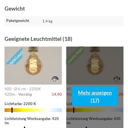
Gewicht
Paketgewicht
1.4 kg
Geeignete Leuchtmittel (18)
unsere Wahl
Vorbild Leuchte
400 · Ø 6 cm - 2200K
401 · 6cm-2200K
Mehr anzeigen
420lm ·
Vorrätig
14,90
90/220/420lm ·
Vorrätig
14,90
(17)
Lichtfarbe: 2200 K
Lichtfarbe: 2200 K
Lichtleistung Werksangabe: 420
Lichtleistung Werksangabe: 420
lm
lm