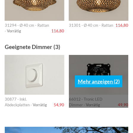
31294 · Ø 40 cm - Rattan
31301 · Ø 40 cm - Rattan
116,80
·
Vorrätig
116,80
Geeignete Dimmer (3)
Mehr anzeigen (2)
30877 · Inkl.
66012 · Tronic LED
Abdeckplatten ·
Vorrätig
54,90
Dimmer ·
Vorrätig
49,90