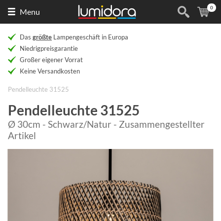
0
Naar
(
Ar
Menu
de
homepage
Das
größte
Lampengeschäft in Europa
Niedrigpreisgarantie
Großer eigener Vorrat
Keine Versandkosten
Pendelleuchte 31525
Pendelleuchte 31525
Ø 30cm - Schwarz/Natur - Zusammengestellter
Artikel