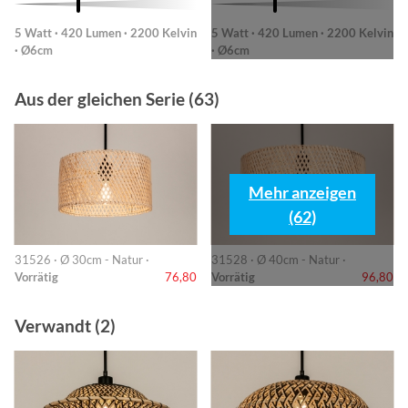
5 Watt · 420 Lumen · 2200 Kelvin
5 Watt · 420 Lumen · 2200 Kelvin
· Ø6cm
· Ø6cm
Aus der gleichen Serie (63)
Mehr anzeigen
(62)
31526 · Ø 30cm - Natur ·
31528 · Ø 40cm - Natur ·
Vorrätig
76,80
Vorrätig
96,80
Verwandt (2)