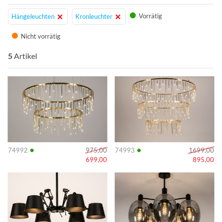
Palette der modernen Kronleuchter reicht von
Vorrätig
Hängeleuchten
Kronleuchter
minimalistisch bis prunkvoll.
Nicht vorrätig
5
Artikel
Info
Info
•
•
74992
975,00
74993
1699,00
699,00
895,00
Info
Info