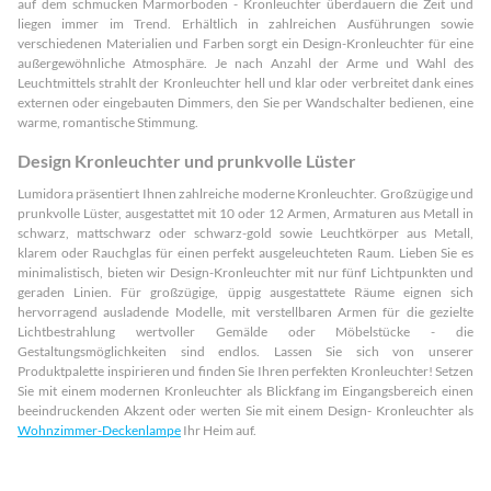
auf dem schmucken Marmorboden - Kronleuchter überdauern die Zeit und
liegen immer im Trend. Erhältlich in zahlreichen Ausführungen sowie
verschiedenen Materialien und Farben sorgt ein Design-Kronleuchter für eine
außergewöhnliche Atmosphäre. Je nach Anzahl der Arme und Wahl des
Leuchtmittels strahlt der Kronleuchter hell und klar oder verbreitet dank eines
externen oder eingebauten Dimmers, den Sie per Wandschalter bedienen, eine
warme, romantische Stimmung.
Design Kronleuchter und prunkvolle Lüster
Lumidora präsentiert Ihnen zahlreiche moderne Kronleuchter. Großzügige und
prunkvolle Lüster, ausgestattet mit 10 oder 12 Armen, Armaturen aus Metall in
schwarz, mattschwarz oder schwarz-gold sowie Leuchtkörper aus Metall,
klarem oder Rauchglas für einen perfekt ausgeleuchteten Raum. Lieben Sie es
minimalistisch, bieten wir Design-Kronleuchter mit nur fünf Lichtpunkten und
geraden Linien. Für großzügige, üppig ausgestattete Räume eignen sich
hervorragend ausladende Modelle, mit verstellbaren Armen für die gezielte
Lichtbestrahlung wertvoller Gemälde oder Möbelstücke - die
Gestaltungsmöglichkeiten sind endlos. Lassen Sie sich von unserer
Produktpalette inspirieren und finden Sie Ihren perfekten Kronleuchter! Setzen
Sie mit einem modernen Kronleuchter als Blickfang im Eingangsbereich einen
beeindruckenden Akzent oder werten Sie mit einem Design- Kronleuchter als
Wohnzimmer-Deckenlampe
Ihr Heim auf.