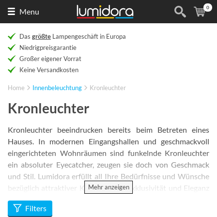
0
Naar
(
Ar
Menu
de
homepage
Das
größte
Lampengeschäft in Europa
Niedrigpreisgarantie
Großer eigener Vorrat
Keine Versandkosten
Home
Innenbeleuchtung
Kronleuchter
Kronleuchter
Kronleuchter beeindrucken bereits beim Betreten eines
Hauses. In modernen Eingangshallen und geschmackvoll
eingerichteten Wohnräumen sind funkelnde Kronleuchter
ein absoluter Eyecatcher, zeugen sie doch von Geschmack
und Stil. Lumidora erfüllt all Ihre Bedürfnisse und Wünsche
Mehr anzeigen
bezüglich attraktiver Kronleuchter. Exklusivität und Eleganz
für großzügige Räume mit hohen Decken oder einen
Filters
besonderen Lichteffekt für Zimmer mit Standarddecken - die