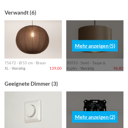
Verwandt (6)
Mehr anzeigen (5)
75672 · Ø 55 cm - Braun
30933 · Samt - Taupe &
XL ·
Vorrätig
139,00
Kupfer ·
Vorrätig
96,80
Geeignete Dimmer (3)
Mehr anzeigen (2)