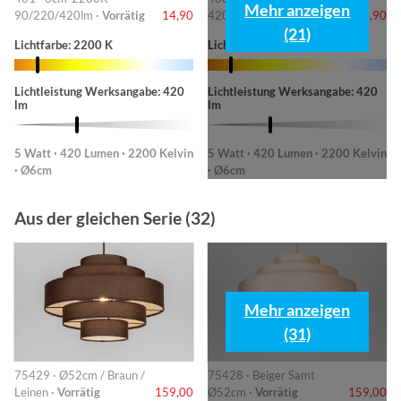
Mehr anzeigen
90/220/420lm ·
Vorrätig
14,90
420lm ·
Vorrätig
14,90
(21)
Lichtfarbe: 2200 K
Lichtfarbe: 2200 K
Lichtleistung Werksangabe: 420
Lichtleistung Werksangabe: 420
lm
lm
5 Watt · 420 Lumen · 2200 Kelvin
5 Watt · 420 Lumen · 2200 Kelvin
· Ø6cm
· Ø6cm
Aus der gleichen Serie (32)
Mehr anzeigen
(31)
75429 · Ø52cm / Braun /
75428 · Beiger Samt
Leinen ·
Vorrätig
159,00
Ø52cm ·
Vorrätig
159,00