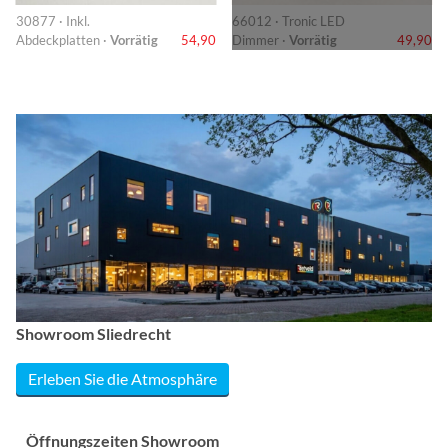
30877 · Inkl.
66012 · Tronic LED
Abdeckplatten ·
Vorrätig
54,90
Dimmer ·
Vorrätig
49,90
Showroom Sliedrecht
Erleben Sie die Atmosphäre
Öffnungszeiten Showroom