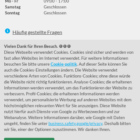
Mo - Fr
09:00 - 17:00
Samstag
Geschlossen
Sonntag
Geschlossen
Häufig gestellte Fragen
039292 - 678215
Vielen Dank für Ihren Besuch. 🍪🍪🍪
Diese Webseite verwendet Cookies. Cookies sind sicher und werden von
de@lumidora.com
fast allen Websites im Internet verwendet. Für weitere Informationen
besuchen Sie bitte unsere
Cookie-politik
. Auf dieser Seite können Sie
auch die Cookies-Einstellungen ändern. Die Website verwendet
verschiedene Arten von Cookies. Funktions-Cookies; ohne diese würde
Facebook
Instagram
die Website nicht richtig funktionieren. Analyse-Cookies; die erhaltenen
Kundenmeinungen
Informationen werden verwendet, um das Funktionieren der Website zu
verbessern. Profil-Cookies; die erhaltenen Informationen werden
Exzellent - eKomi.de
verwendet, um personalisierte Werbung auf anderen Websites mit dem
höchstmöglichen relevanten Wert für Sie anzuzeigen. Diese Website
nutzt hierfür auch Dienste von Google zu Werbezwecken und zur
Webanalyse. Weitere Informationen darüber, wie Google mit Daten
umgeht, finden Sie unter
business.safety.google/privacy
. Deshalb bitten
wir Sie, einer der Optionen zuzustimmen. Wir danken Ihnen.