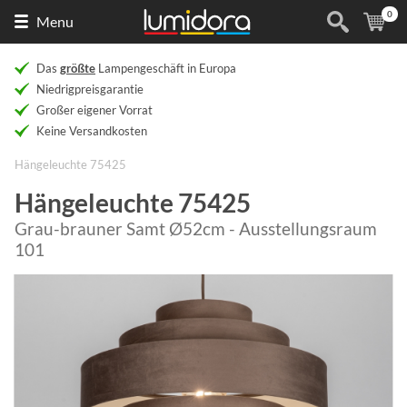
0
Naar
(
Ar
Menu
de
homepage
Das
größte
Lampengeschäft in Europa
Niedrigpreisgarantie
Großer eigener Vorrat
Keine Versandkosten
Hängeleuchte 75425
Hängeleuchte 75425
Grau-brauner Samt Ø52cm - Ausstellungsraum
101