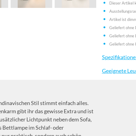
Dieser Artikel
Ausstellungsr
Artikel ist dim
Geliefert ohne
Geliefert ohne 
Geliefert ohne 
Spezifikation
Geeignete Leu
inavischen Stil stimmt einfach alles.
enkarm gibt ihr das gewisse Extra und ist
 zusätzlicher Lichtpunkt neben dem Sofa,
s Bettlampe im Schlaf- oder
t nur praktisch, sondern auch schön.