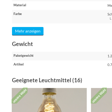
Material
Me
Farbe
Sc
└ 
Mehr anzeigen
Gewicht
Paketgewicht
1.
Artikel
0.
Geeignete Leuchtmittel (16)
unsere Wahl
unsere Wahl