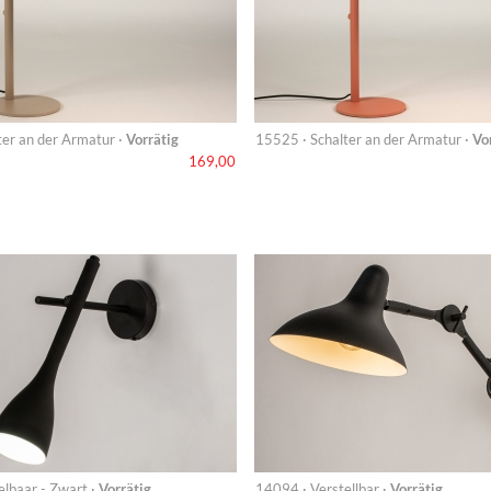
ter an der Armatur ·
Vorrätig
15525 · Schalter an der Armatur ·
Vo
169,00
elbaar - Zwart ·
Vorrätig
14094 · Verstellbar ·
Vorrätig