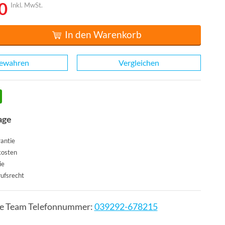
0
Inkl. MwSt.
In den Warenkorb
ewahren
Vergleichen
age
antie
kosten
ie
ufsrecht
ce Team Telefonnummer:
039292-678215