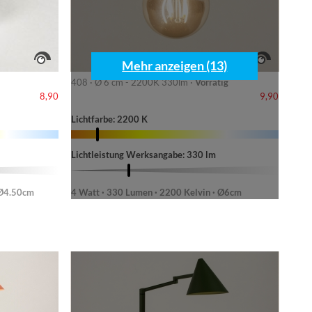
Mehr anzeigen (13)
408 · Ø 6 cm - 2200K 330lm ·
Vorrätig
8,90
9,90
Lichtfarbe: 2200 K
Lichtleistung Werksangabe: 330 lm
 Ø4.50cm
4 Watt · 330 Lumen · 2200 Kelvin · Ø6cm