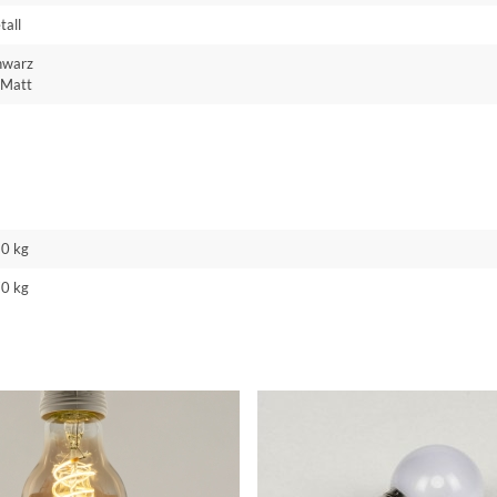
tall
hwarz
Matt
20 kg
70 kg