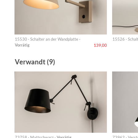
15530 · Schalter an der Wandplatte ·
15526 · Schal
Vorrätig
139,00
Verwandt (9)
73758 · Mattschwarz ·
Vorrätig
73962 · Verst