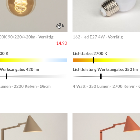
00K 90/220/420lm ·
Vorrätig
162 · led E27 4W ·
Vorrätig
14,90
200 K
Lichtfarbe: 2700 K
 Werksangabe: 420 lm
Lichtleistung Werksangabe: 350 lm
Lumen · 2200 Kelvin · Ø6cm
4 Watt · 350 Lumen · 2700 Kelvin ·