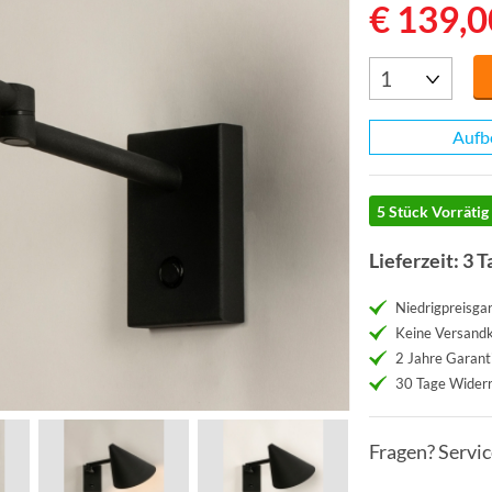
€ 139,0
Aufb
5 Stück Vorrätig
Lieferzeit: 3 T
Niedrigpreisgar
Keine Versand
2 Jahre Garant
30 Tage Widerr
Fragen? Servi