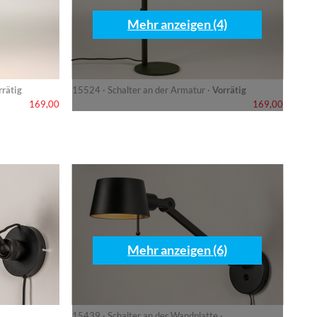
Mehr anzeigen (4)
rrätig
15524 · Schalter an der Armatur ·
Vorrätig
169,00
169,00
Mehr anzeigen (6)
15439 · Schalter an der Wandplatte ·