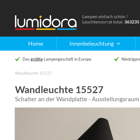
Lampen einfach schön !
Naar
Leuchtenvorrat total:
363235
de
homepage
Home
Innenbeleuchtung
Das
größte
Lampengeschäft in Europa
Niedrigpre
Wandleuchte 15527
Wandleuchte 15527
Schalter an der Wandplatte - Ausstellungsraum