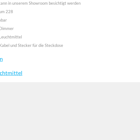
 kann in unserem Showroom besichtigt werden
aum 228
mbar
 Dimmer
Leuchtmittel
Kabel und Stecker für die Steckdose
en
chtmittel