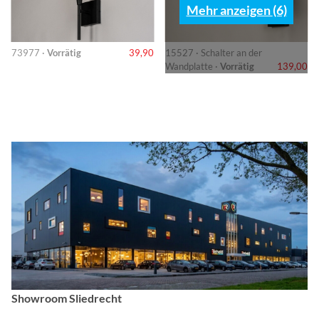
Mehr anzeigen (6)
73977 ·
Vorrätig
39,90
15527 · Schalter an der
Wandplatte ·
Vorrätig
139,00
Showroom Sliedrecht