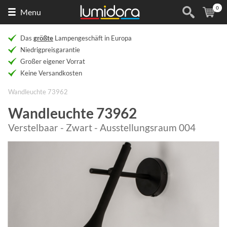
0
Naar
(
Ar
Menu
de
homepage
Das
größte
Lampengeschäft in Europa
Niedrigpreisgarantie
Großer eigener Vorrat
Keine Versandkosten
Wandleuchte 73962
Wandleuchte 73962
Verstelbaar - Zwart - Ausstellungsraum 004