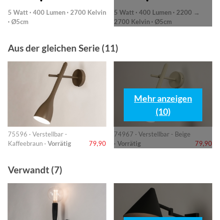
5 Watt · 400 Lumen · 2700 Kelvin
5 Watt · 400 Lumen · 2200 →
· Ø5cm
2700 Kelvin · Ø5cm
Aus der gleichen Serie (11)
Mehr anzeigen
(10)
75596 · Verstellbar -
74967 · Verstellbar - Beige
Kaffeebraun ·
Vorrätig
79,90
·
Vorrätig
79,90
Verwandt (7)