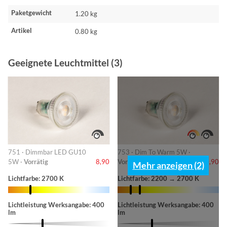
Paketgewicht
1.20 kg
Artikel
0.80 kg
Geeignete Leuchtmittel (3)
751 · Dimmbar LED GU10
753 · Dim To Warm 5W ·
5W ·
Vorrätig
8,90
Vorrätig
10,90
Mehr anzeigen (2)
Lichtfarbe: 2700 K
Lichtfarbe: 2200 → 2700 K
Lichtleistung Werksangabe: 400
Lichtleistung Werksangabe: 400
lm
lm