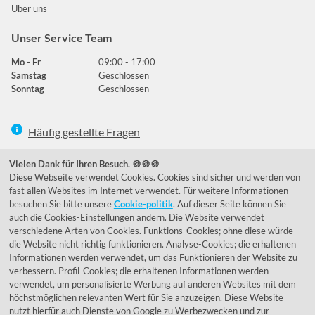
Über uns
Unser Service Team
Mo - Fr
09:00 - 17:00
Samstag
Geschlossen
Sonntag
Geschlossen
Häufig gestellte Fragen
039292 - 678215
Vielen Dank für Ihren Besuch. 🍪🍪🍪
Diese Webseite verwendet Cookies. Cookies sind sicher und werden von
de@lumidora.com
fast allen Websites im Internet verwendet. Für weitere Informationen
besuchen Sie bitte unsere
Cookie-politik
. Auf dieser Seite können Sie
auch die Cookies-Einstellungen ändern. Die Website verwendet
verschiedene Arten von Cookies. Funktions-Cookies; ohne diese würde
Facebook
Instagram
die Website nicht richtig funktionieren. Analyse-Cookies; die erhaltenen
Kundenmeinungen
Informationen werden verwendet, um das Funktionieren der Website zu
verbessern. Profil-Cookies; die erhaltenen Informationen werden
Exzellent - eKomi.de
verwendet, um personalisierte Werbung auf anderen Websites mit dem
höchstmöglichen relevanten Wert für Sie anzuzeigen. Diese Website
nutzt hierfür auch Dienste von Google zu Werbezwecken und zur