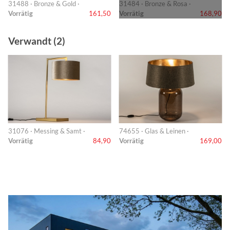
31488 · Bronze & Gold ·
31484 · Bronze & Rosa ·
Vorrätig
161,50
Vorrätig
168,90
Verwandt (2)
31076 · Messing & Samt ·
74655 · Glas & Leinen ·
Vorrätig
84,90
Vorrätig
169,00