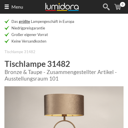
0
Naar
(
Ar
Menu
de
homepage
Das
größte
Lampengeschäft in Europa
Niedrigpreisgarantie
Großer eigener Vorrat
Keine Versandkosten
Tischlampe 31482
Tischlampe 31482
Bronze & Taupe - Zusammengestellter Artikel -
Ausstellungsraum 101