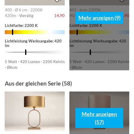
400 · Ø 6 cm - 2200K
401 · 6cm-2200K
420lm ·
Vorrätig
14,90
90/220/420lm ·
Vorrätig
14,90
Mehr anzeigen (9)
Lichtfarbe: 2200 K
Lichtfarbe: 2200 K
Lichtleistung Werksangabe: 420
Lichtleistung Werksangabe: 420
lm
lm
5 Watt · 420 Lumen · 2200 Kelvin
5 Watt · 420 Lumen · 2200 Kelvin
· Ø6cm
· Ø6cm
Aus der gleichen Serie (58)
Mehr anzeigen
(57)