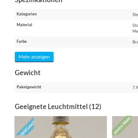
Kategorien
St
Material
Sto
Me
Farbe
Br
Mehr anzeigen
Gewicht
Paketgewicht
7.9
Geeignete Leuchtmittel (12)
unsere Wahl
Vorbild Leuchte