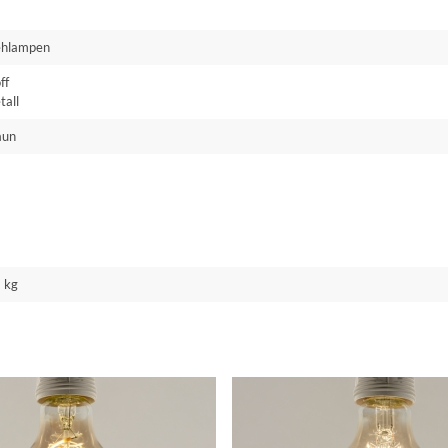
ehlampen
ff
tall
aun
 kg