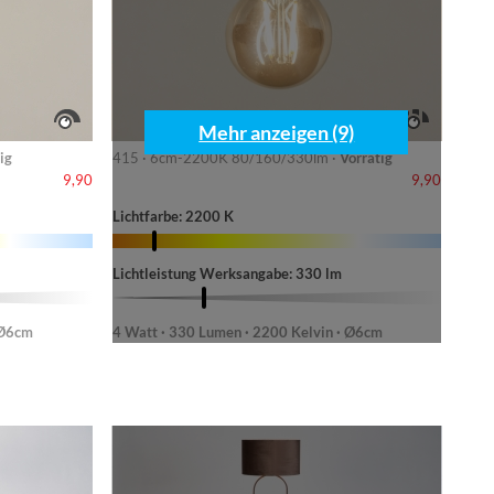
Mehr anzeigen (9)
ig
415 · 6cm-2200K 80/160/330lm ·
Vorrätig
9,90
9,90
Lichtfarbe: 2200 K
Lichtleistung Werksangabe: 330 lm
 Ø6cm
4 Watt · 330 Lumen · 2200 Kelvin · Ø6cm