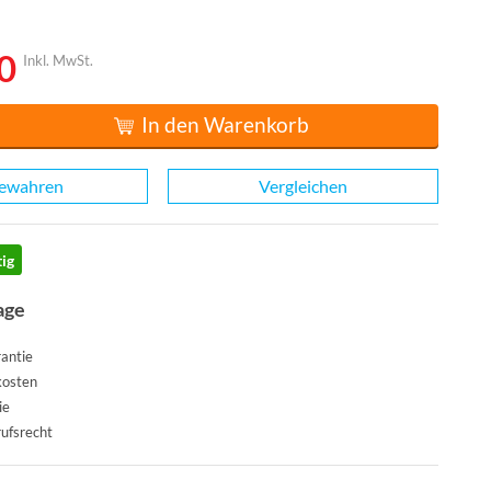
0
Inkl. MwSt.
In den Warenkorb
ewahren
Vergleichen
ig
age
antie
kosten
ie
ufsrecht