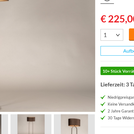
€ 225,0
Aufb
10+ Stück Vorrät
Lieferzeit: 3 T
Niedrigpreisgar
Keine Versand
2 Jahre Garant
30 Tage Widerr