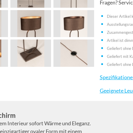
Fragen? Servi
Dieser Artikel
Ausstellungsr
Zusammengestel
Artikel ist dim
Geliefert ohne
Geliefert mit K
Geliefert ohne 
Spezifikation
Geeignete Leu
chirm
rem Interieur sofort Wärme und Eleganz.
 einzigartiger ovaler Form mit einem