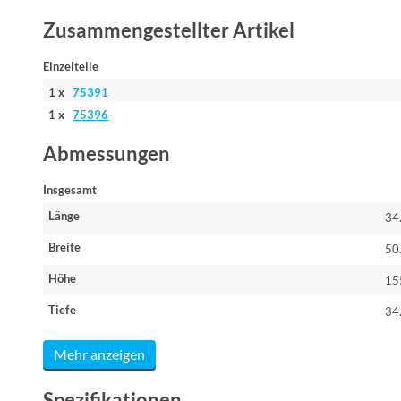
Zusammengestellter Artikel
Einzelteile
1 x
75391
1 x
75396
Abmessungen
Insgesamt
Länge
34
Breite
50
Höhe
15
Tiefe
34
Mehr anzeigen
Spezifikationen