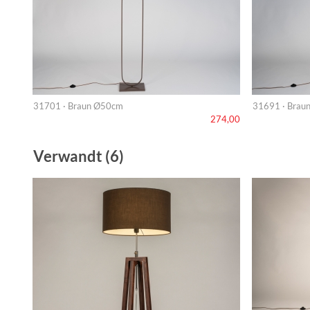
31701 · Braun Ø50cm
31691 · Braun
274,00
Verwandt (6)