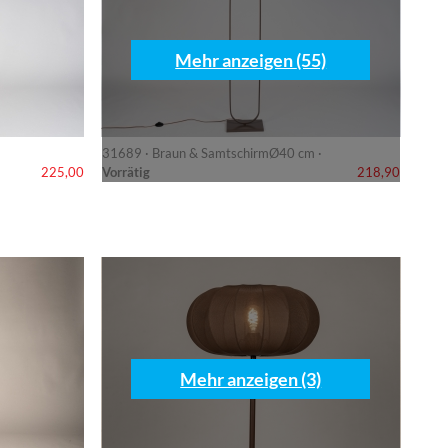
Mehr anzeigen (55)
31689 · Braun & SamtschirmØ40 cm ·
Vorrätig
225,00
218,90
Mehr anzeigen (3)