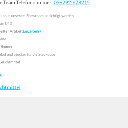
ce Team Telefonnummer:
039292-678215
 kann in unserem Showroom besichtigt werden
aum 043
lter Artikel
(Einzelteile)
mbar
 Dimmer
abel und Stecker für die Steckdose
Leuchtmittel
en
chtmittel