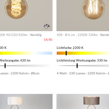
00K 90/220/420lm ·
Vorrätig
408 · Ø 6 cm - 2200K 330lm ·
Vorrät
14,90
200 K
Lichtfarbe: 2200 K
 Werksangabe: 420 lm
Lichtleistung Werksangabe: 330 lm
Lumen · 2200 Kelvin · Ø6cm
4 Watt · 330 Lumen · 2200 Kelvin ·