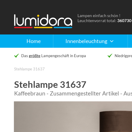
Lampen einfach schön !
Naar
Leuchtenvorrat total:
360730
de
homepage
Home
Innenbeleuchtung
Das
größte
Lampengeschäft in Europa
Niedrigpre
Stehlampe 31637
Stehlampe 31637
Kaffeebraun - Zusammengestellter Artikel - Au