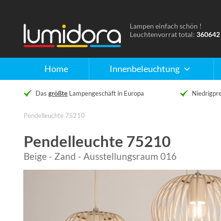
Lampen einfach schön !
Naar
Leuchtenvorrat total:
360642
de
homepage
Home
Innenbeleuchtung
Das
größte
Lampengeschäft in Europa
Niedrigpre
Pendelleuchte 75210
Pendelleuchte 75210
Beige - Zand - Ausstellungsraum 016