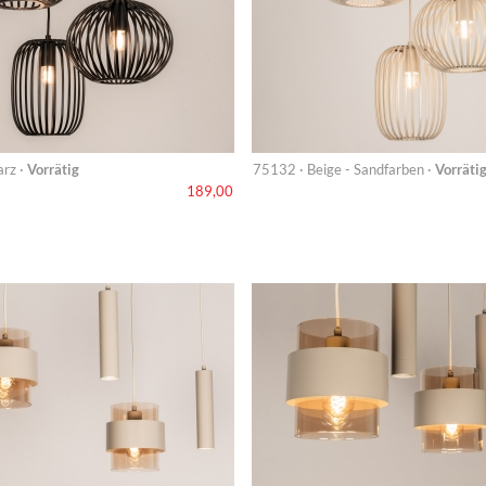
rz ·
Vorrätig
75132 · Beige - Sandfarben ·
Vorräti
189,00