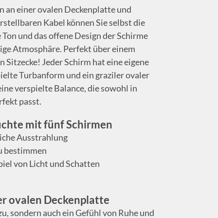
en an einer ovalen Deckenplatte und
stellbaren Kabel können Sie selbst die
Ton und das offene Design der Schirme
uhige Atmosphäre. Perfekt über einem
n Sitzecke! Jeder Schirm hat eine eigene
ielte Turbanform und ein graziler ovaler
ne verspielte Balance, die sowohl in
fekt passt.
uchte mit fünf Schirmen
liche Ausstrahlung
zu bestimmen
piel von Licht und Schatten
er ovalen Deckenplatte
zu, sondern auch ein Gefühl von Ruhe und