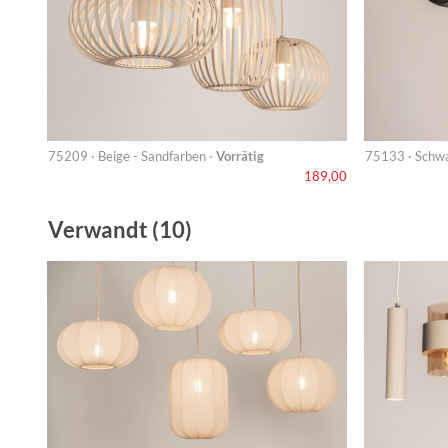
75209 · Beige - Sandfarben ·
Vorrätig
75133 · Schwa
189,00
Verwandt (10)