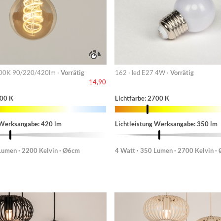
00K 90/220/420lm ·
Vorrätig
162 · led E27 4W ·
Vorrätig
14,90
200 K
Lichtfarbe: 2700 K
 Werksangabe: 420 lm
Lichtleistung Werksangabe: 350 lm
Lumen · 2200 Kelvin · Ø6cm
4 Watt · 350 Lumen · 2700 Kelvin ·