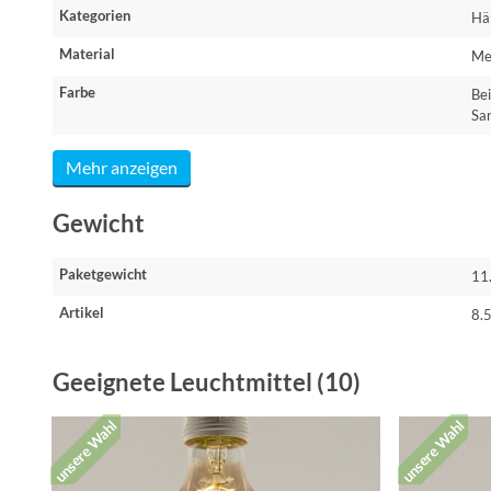
Kategorien
Hä
Material
Me
Farbe
Be
Sa
Mehr anzeigen
Gewicht
Paketgewicht
11
Artikel
8.
Geeignete Leuchtmittel (10)
unsere Wahl
unsere Wahl