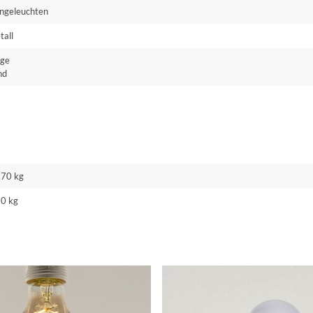
ngeleuchten
tall
ige
nd
.70 kg
50 kg