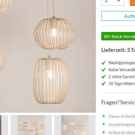
Aufb
10+ Stück Vorrät
Lieferzeit: 3 T
Niedrigpreisgar
Keine Versand
2 Jahre Garant
30 Tage Widerr
Fragen? Servi
Dieser Artikel
Ausstellungsr
Artikel ist dim