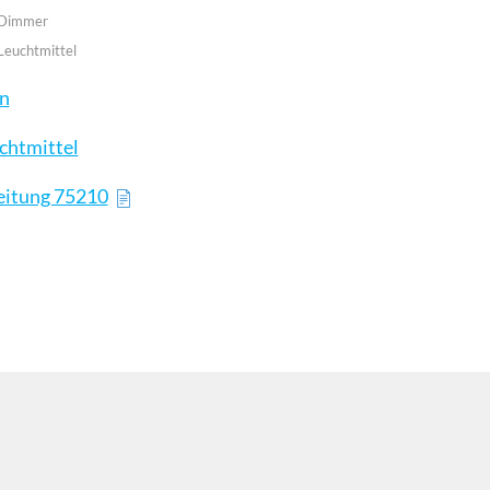
 Dimmer
Leuchtmittel
en
chtmittel
eitung 75210