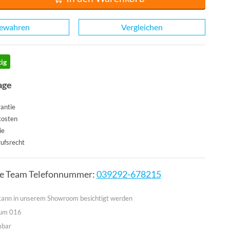
ewahren
Vergleichen
ig
age
antie
kosten
ie
ufsrecht
ce Team Telefonnummer:
039292-678215
 kann in unserem Showroom besichtigt werden
aum 016
mbar