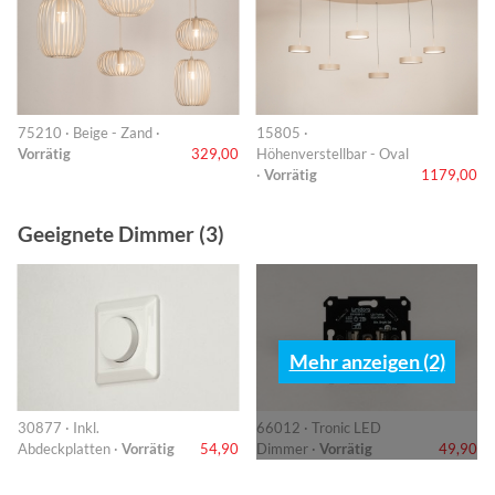
75210 · Beige - Zand ·
15805 ·
Vorrätig
329,00
Höhenverstellbar - Oval
·
Vorrätig
1179,00
Geeignete Dimmer (3)
Mehr anzeigen (2)
30877 · Inkl.
66012 · Tronic LED
Abdeckplatten ·
Vorrätig
54,90
Dimmer ·
Vorrätig
49,90