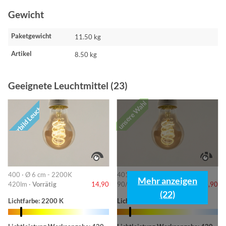
Gewicht
Paketgewicht
11.50 kg
Artikel
8.50 kg
Geeignete Leuchtmittel (23)
unsere Wahl
Vorbild Leuchte
400 · Ø 6 cm - 2200K
401 · 6cm-2200K
Mehr anzeigen
420lm ·
Vorrätig
14,90
90/220/420lm ·
Vorrätig
14,90
(22)
Lichtfarbe: 2200 K
Lichtfarbe: 2200 K