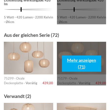
Lichtleistung Werksangabe: 420
Lichtleistung Werksangabe: 420
lm
lm
5 Watt · 420 Lumen · 2200 Kelvin
5 Watt · 420 Lumen · 2200 Kelvin
· Ø6cm
· Ø6cm
Aus der gleichen Serie (72)
Mehr anzeigen
(71)
75299 · Ovale
75179 · Ovale
Deckenplatte ·
Vorrätig
439,00
Deckenplatte ·
Vorrätig
439,00
Verwandt (2)