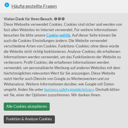
Häufig gestellte Fragen
039292 - 678215
Vielen Dank für Ihren Besuch. 🍪🍪🍪
Diese Webseite verwendet Cookies. Cookies sind sicher und werden von
de@lumidora.com
fast allen Websites im Internet verwendet. Für weitere Informationen
besuchen Sie bitte unsere
Cookie-politik
. Auf dieser Seite können Sie
auch die Cookies-Einstellungen ändern. Die Website verwendet
verschiedene Arten von Cookies. Funktions-Cookies; ohne diese würde
Facebook
Instagram
die Website nicht richtig funktionieren. Analyse-Cookies; die erhaltenen
Kundenmeinungen
Informationen werden verwendet, um das Funktionieren der Website zu
verbessern. Profil-Cookies; die erhaltenen Informationen werden
Exzellent - eKomi.de
verwendet, um personalisierte Werbung auf anderen Websites mit dem
höchstmöglichen relevanten Wert für Sie anzuzeigen. Diese Website
nutzt hierfür auch Dienste von Google zu Werbezwecken und zur
Webanalyse. Weitere Informationen darüber, wie Google mit Daten
umgeht, finden Sie unter
business.safety.google/privacy
. Deshalb bitten
wir Sie, einer der Optionen zuzustimmen. Wir danken Ihnen.
Alle Cookies akzeptieren
© 1955 - 2026 Lumidora
Funktion & Analyse Cookies