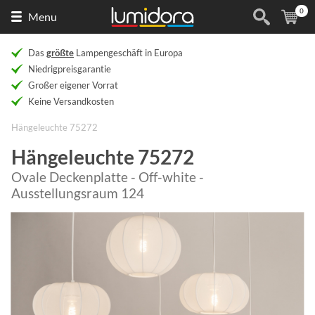
0
Naar
(
Ar
Menu
de
homepage
Das
größte
Lampengeschäft in Europa
Niedrigpreisgarantie
Großer eigener Vorrat
Keine Versandkosten
Hängeleuchte 75272
Hängeleuchte 75272
Ovale Deckenplatte - Off-white -
Ausstellungsraum 124