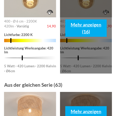
400 · Ø 6 cm - 2200K
401 · 6cm-2200K
Mehr anzeigen
420lm ·
Vorrätig
14,90
90/220/420lm ·
Vorrätig
14,90
(16)
Lichtfarbe: 2200 K
Lichtfarbe: 2200 K
Lichtleistung Werksangabe: 420
Lichtleistung Werksangabe: 420
lm
lm
5 Watt · 420 Lumen · 2200 Kelvin
5 Watt · 420 Lumen · 2200 Kelvin
· Ø6cm
· Ø6cm
Aus der gleichen Serie (63)
Mehr anzeigen