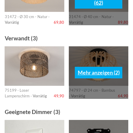
(62)
31472 · Ø 30 cm - Natur ·
31474 · Ø 40 cm - Natur ·
Vorrätig
69,80
Vorrätig
89,80
Verwandt (3)
Mehr anzeigen (2)
75199 · Loser
74797 · Ø 24 cm - Bambus
Lampenschirm ·
Vorrätig
49,90
·
Vorrätig
64,90
Geeignete Dimmer (3)