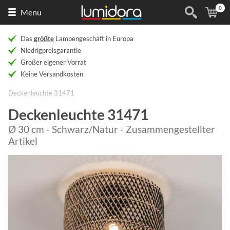
0
Naar
(
Ar
Menu
de
homepage
Das
größte
Lampengeschäft in Europa
Niedrigpreisgarantie
Großer eigener Vorrat
Keine Versandkosten
Deckenleuchte 31471
Deckenleuchte 31471
Ø 30 cm - Schwarz/Natur - Zusammengestellter
Artikel