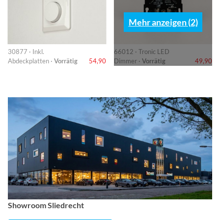
Mehr anzeigen (2)
30877 · Inkl.
66012 · Tronic LED
Abdeckplatten ·
Vorrätig
54,90
Dimmer ·
Vorrätig
49,90
Showroom Sliedrecht