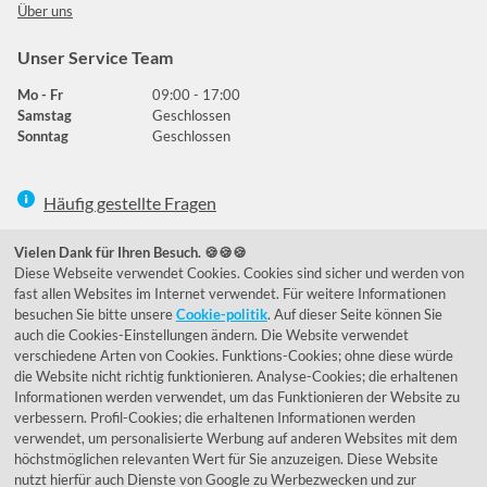
Über uns
Unser Service Team
Mo - Fr
09:00 - 17:00
Samstag
Geschlossen
Sonntag
Geschlossen
Häufig gestellte Fragen
039292 - 678215
Vielen Dank für Ihren Besuch. 🍪🍪🍪
Diese Webseite verwendet Cookies. Cookies sind sicher und werden von
de@lumidora.com
fast allen Websites im Internet verwendet. Für weitere Informationen
besuchen Sie bitte unsere
Cookie-politik
. Auf dieser Seite können Sie
auch die Cookies-Einstellungen ändern. Die Website verwendet
verschiedene Arten von Cookies. Funktions-Cookies; ohne diese würde
Facebook
Instagram
die Website nicht richtig funktionieren. Analyse-Cookies; die erhaltenen
Kundenmeinungen
Informationen werden verwendet, um das Funktionieren der Website zu
verbessern. Profil-Cookies; die erhaltenen Informationen werden
Exzellent - eKomi.de
verwendet, um personalisierte Werbung auf anderen Websites mit dem
höchstmöglichen relevanten Wert für Sie anzuzeigen. Diese Website
nutzt hierfür auch Dienste von Google zu Werbezwecken und zur