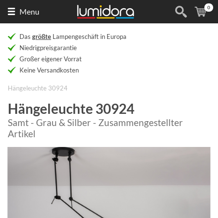
0
Naar
(
Ar
Menu
de
homepage
Das
größte
Lampengeschäft in Europa
Niedrigpreisgarantie
Großer eigener Vorrat
Keine Versandkosten
Hängeleuchte 30924
Hängeleuchte 30924
Samt - Grau & Silber - Zusammengestellter
Artikel