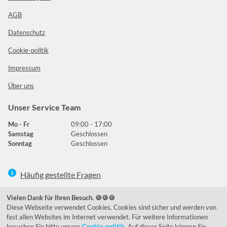
AGB
Datenschutz
Cookie-politik
Impressum
Über uns
Unser Service Team
Mo - Fr
09:00 - 17:00
Samstag
Geschlossen
Sonntag
Geschlossen
Häufig gestellte Fragen
039292 - 678215
Vielen Dank für Ihren Besuch. 🍪🍪🍪
Diese Webseite verwendet Cookies. Cookies sind sicher und werden von
de@lumidora.com
fast allen Websites im Internet verwendet. Für weitere Informationen
besuchen Sie bitte unsere
Cookie-politik
. Auf dieser Seite können Sie