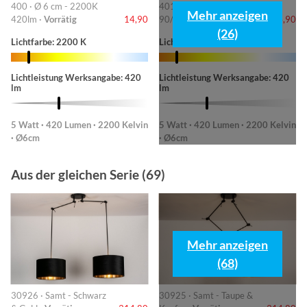
400 · Ø 6 cm - 2200K
401 · 6cm-2200K
Mehr anzeigen
420lm ·
Vorrätig
14,90
90/220/420lm ·
Vorrätig
14,90
(26)
Lichtfarbe: 2200 K
Lichtfarbe: 2200 K
Lichtleistung Werksangabe: 420
Lichtleistung Werksangabe: 420
lm
lm
5 Watt · 420 Lumen · 2200 Kelvin
5 Watt · 420 Lumen · 2200 Kelvin
· Ø6cm
· Ø6cm
Aus der gleichen Serie (69)
Mehr anzeigen
(68)
30926 · Samt - Schwarz
30925 · Samt - Taupe &