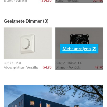
& Gold ·
Vorrätig
314,80
Kupfer ·
Vorrätig
314,80
Geeignete Dimmer (3)
Mehr anzeigen (2)
30877 · Inkl.
66012 · Tronic LED
Abdeckplatten ·
Vorrätig
54,90
Dimmer ·
Vorrätig
49,90