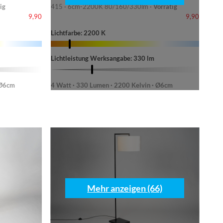
ig
415 · 6cm-2200K 80/160/330lm ·
Vorrätig
9,90
9,90
Lichtfarbe: 2200 K
Lichtleistung Werksangabe: 330 lm
 Ø6cm
4 Watt · 330 Lumen · 2200 Kelvin · Ø6cm
Mehr anzeigen (66)