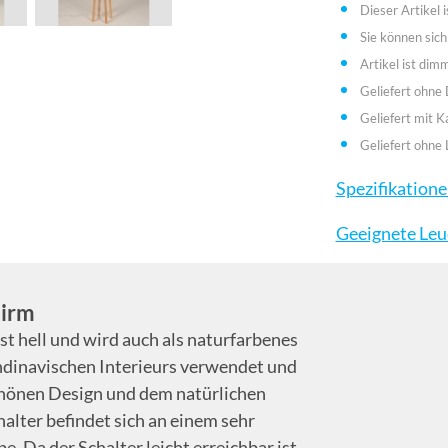
Dieser Artikel i
Sie können sich
Artikel ist dim
Geliefert ohne
Geliefert mit K
Geliefert ohne 
Spezifikation
Geeignete Leu
hirm
t hell und wird auch als naturfarbenes
andinavischen Interieurs verwendet und
hönen Design und dem natürlichen
alter befindet sich an einem sehr
. Da der Schalter leicht erreichbar ist,