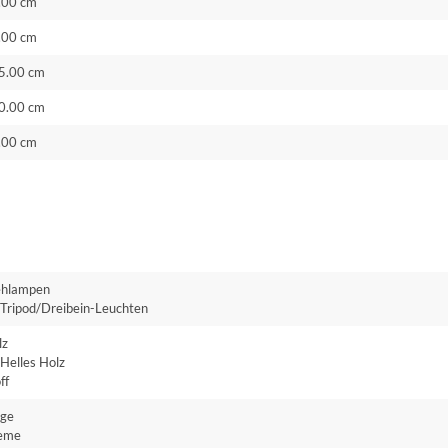
.00 cm
.00 cm
5.00 cm
0.00 cm
.00 cm
ehlampen
Tripod/Dreibein-Leuchten
lz
Helles Holz
ff
ige
eme