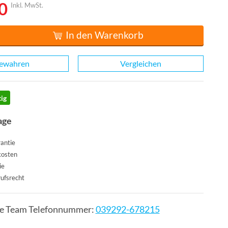
0
Inkl. MwSt.
In den Warenkorb
ewahren
Vergleichen
ig
age
antie
kosten
ie
ufsrecht
ce Team Telefonnummer:
039292-678215