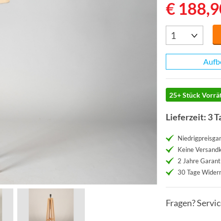
€ 188,9
Aufb
25+ Stück Vorrät
Lieferzeit: 3 T
Niedrigpreisgar
Keine Versand
2 Jahre Garant
30 Tage Widerr
Fragen? Servi