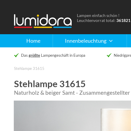
Lampen einfach schön !
Naar
Leuchtenvorrat total:
361821
de
homepage
Home
Innenbeleuchtung
Das
größte
Lampengeschäft in Europa
Niedrigpre
Stehlampe 31615
Stehlampe 31615
Naturholz & beiger Samt - Zusammengestellter 