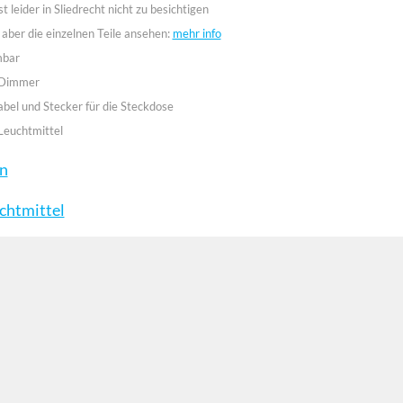
st leider in Sliedrecht nicht zu besichtigen
 aber die einzelnen Teile ansehen:
mehr info
mbar
 Dimmer
abel und Stecker für die Steckdose
Leuchtmittel
en
chtmittel