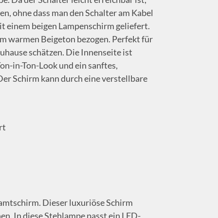
den, ohne dass man den Schalter am Kabel
t einem beigen Lampenschirm geliefert.
em warmen Beigeton bezogen. Perfekt für
Zuhause schätzen. Die Innenseite ist
 Ton-in-Ton-Look und ein sanftes,
Der Schirm kann durch eine verstellbare
rt
amtschirm. Dieser luxuriöse Schirm
hen. In diese Stehlampe passt ein LED-