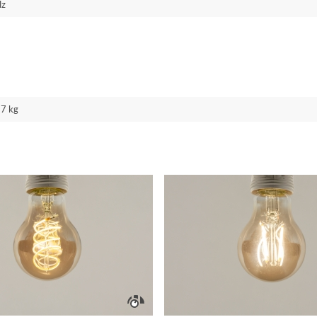
lz
17 kg