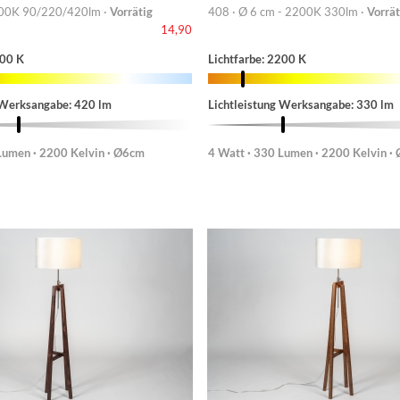
00K 90/220/420lm ·
Vorrätig
408 · Ø 6 cm - 2200K 330lm ·
Vorrät
14,90
200 K
Lichtfarbe: 2200 K
 Werksangabe: 420 lm
Lichtleistung Werksangabe: 330 lm
Lumen · 2200 Kelvin · Ø6cm
4 Watt · 330 Lumen · 2200 Kelvin ·