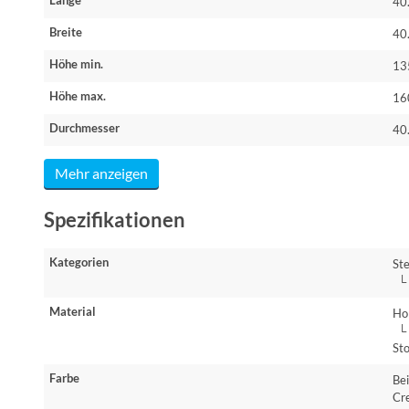
40
Breite
40
Höhe min.
13
Höhe max.
16
Durchmesser
40
Mehr anzeigen
Spezifikationen
Kategorien
St
└ 
Material
Ho
└ 
Sto
Farbe
Be
Cr