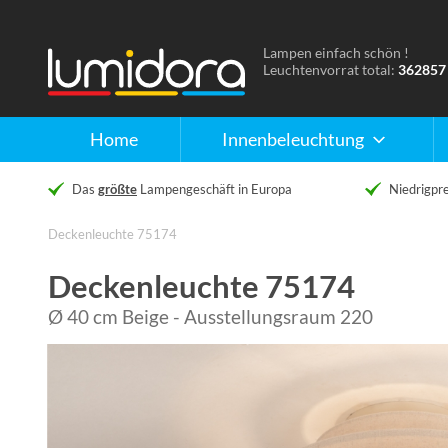
Lampen einfach schön !
Naar
Leuchtenvorrat total:
362857
de
homepage
Home
Innenbeleuchtung
Das
größte
Lampengeschäft in Europa
Niedrigpre
Deckenleuchte 75174
Deckenleuchte 75174
Ø 40 cm Beige - Ausstellungsraum 220