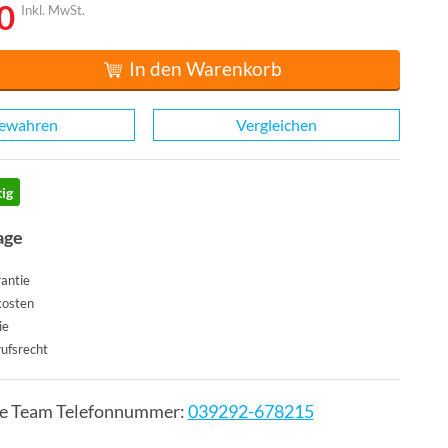
0
Inkl. MwSt.
In den Warenkorb
ewahren
Vergleichen
ig
age
antie
kosten
ie
ufsrecht
ce Team Telefonnummer:
039292-678215