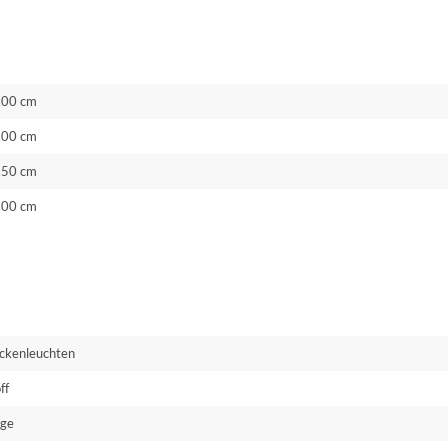
.00 cm
.00 cm
.50 cm
.00 cm
ckenleuchten
ff
ige