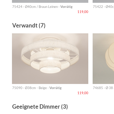
75424 · Ø40cm / Braun Leinen ·
Vorrätig
75422 · Ø40cm
119,00
Verwandt (7)
75090 · Ø38cm - Beige ·
Vorrätig
74685 · Ø 38 
119,00
Geeignete Dimmer (3)