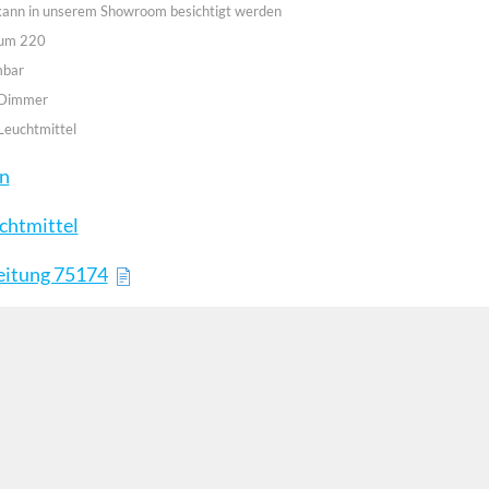
 kann in unserem Showroom besichtigt werden
aum 220
mbar
 Dimmer
Leuchtmittel
en
chtmittel
eitung 75174