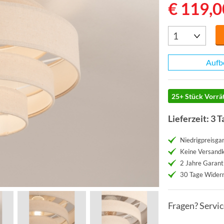
€ 119,0
Aufb
25+ Stück Vorrät
Lieferzeit: 3 T
Niedrigpreisgar
Keine Versand
2 Jahre Garant
30 Tage Widerr
Fragen? Servi