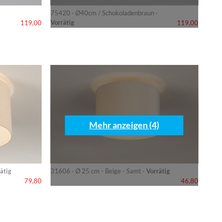
75420 · Ø40cm / Schokoladenbraun ·
Vorrätig
119,00
119,00
Mehr anzeigen (4)
ätig
31606 · Ø 25 cm - Beige - Samt ·
Vorrätig
79,80
46,80