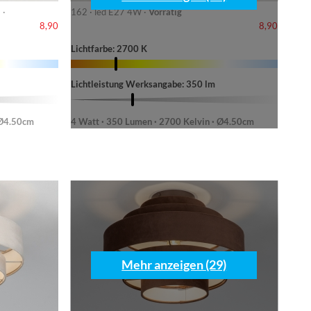
 ·
162 · led E27 4W ·
Vorrätig
8,90
8,90
Lichtfarbe: 2700 K
Lichtleistung Werksangabe: 350 lm
 Ø4.50cm
4 Watt · 350 Lumen · 2700 Kelvin · Ø4.50cm
Mehr anzeigen (29)