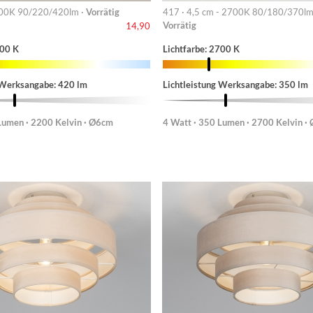
00K 90/220/420lm ·
Vorrätig
417 · 4,5 cm - 2700K 80/180/370lm
Vorrätig
14,90
200 K
Lichtfarbe: 2700 K
 Werksangabe: 420 lm
Lichtleistung Werksangabe: 350 lm
Lumen · 2200 Kelvin · Ø6cm
4 Watt · 350 Lumen · 2700 Kelvin ·