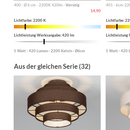
400 · Ø 6 cm - 2200K 420lm ·
Vorrätig
401 · 6cm-22
14,90
Lichtfarbe: 2200 K
Lichtfarbe: 2
Lichtleistung Werksangabe: 420 lm
Lichtleistung
5 Watt · 420 Lumen · 2200 Kelvin · Ø6cm
5 Watt · 420 
Aus der gleichen Serie (32)