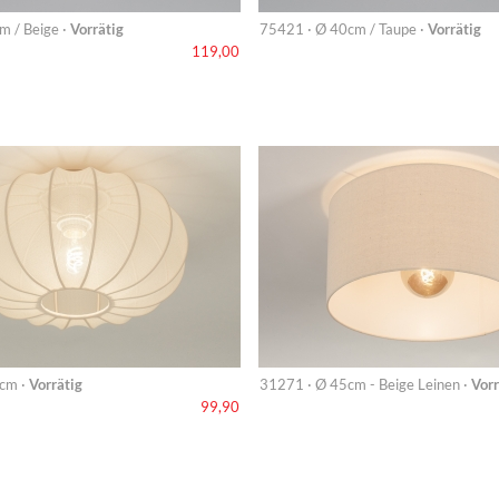
 / Beige ·
Vorrätig
75421 · Ø 40cm / Taupe ·
Vorrätig
119,00
cm ·
Vorrätig
31271 · Ø 45cm - Beige Leinen ·
Vorr
99,90