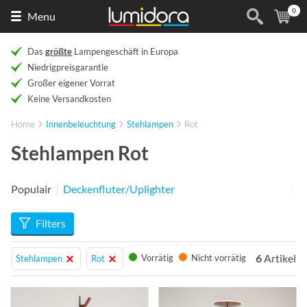
0
Naar
(
Ar
Menu
de
homepage
Das
größte
Lampengeschäft in Europa
Niedrigpreisgarantie
Großer eigener Vorrat
Keine Versandkosten
Home
Innenbeleuchtung
Stehlampen
Rot
Stehlampen Rot
Populair
Deckenfluter/Uplighter
Filters
6
Artikel
Vorrätig
Nicht vorrätig
Stehlampen
Rot
Info
Info