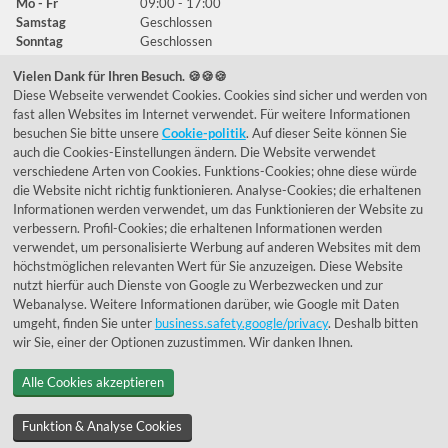
Mo - Fr
09:00 - 17:00
Samstag
Geschlossen
Sonntag
Geschlossen
Vielen Dank für Ihren Besuch. 🍪🍪🍪
Diese Webseite verwendet Cookies. Cookies sind sicher und werden von
Häufig gestellte Fragen
fast allen Websites im Internet verwendet. Für weitere Informationen
besuchen Sie bitte unsere
Cookie-politik
. Auf dieser Seite können Sie
039292 - 678215
auch die Cookies-Einstellungen ändern. Die Website verwendet
verschiedene Arten von Cookies. Funktions-Cookies; ohne diese würde
de@lumidora.com
die Website nicht richtig funktionieren. Analyse-Cookies; die erhaltenen
Informationen werden verwendet, um das Funktionieren der Website zu
verbessern. Profil-Cookies; die erhaltenen Informationen werden
verwendet, um personalisierte Werbung auf anderen Websites mit dem
Facebook
Instagram
höchstmöglichen relevanten Wert für Sie anzuzeigen. Diese Website
Kundenmeinungen
nutzt hierfür auch Dienste von Google zu Werbezwecken und zur
Webanalyse. Weitere Informationen darüber, wie Google mit Daten
Exzellent - eKomi.de
umgeht, finden Sie unter
business.safety.google/privacy
. Deshalb bitten
wir Sie, einer der Optionen zuzustimmen. Wir danken Ihnen.
Alle Cookies akzeptieren
Funktion & Analyse Cookies