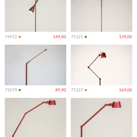
•
•
74972
149,00
75121
139,00
Info
Info
•
•
75079
89,90
75127
169,00
Info
Info