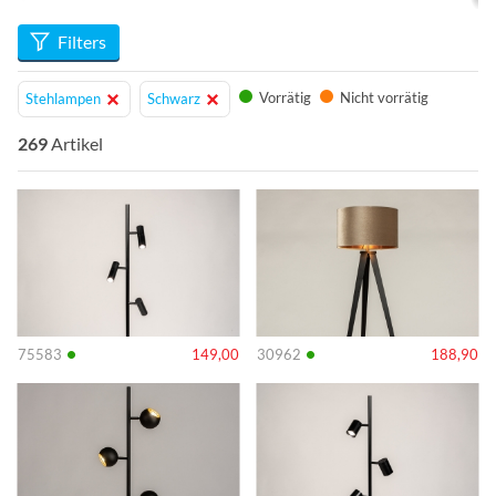
Räumen den letzten Schliff.
Filters
Vorrätig
Nicht vorrätig
Stehlampen
Schwarz
269
Artikel
Info
Info
•
•
75583
149,00
30962
188,90
Info
Info