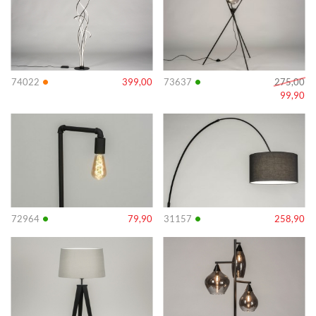
•
•
74022
399,00
73637
275,00
99,90
Info
Info
•
•
72964
79,90
31157
258,90
Info
Info