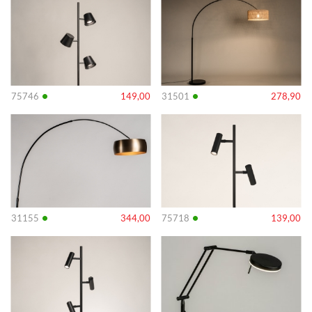
•
•
75746
149,00
31501
278,90
Info
Info
•
•
31155
344,00
75718
139,00
Info
Info