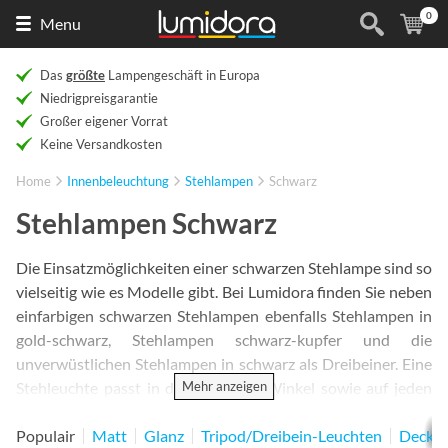
0
Naar
(
Ar
Menu
de
homepage
Das
größte
Lampengeschäft in Europa
Niedrigpreisgarantie
Großer eigener Vorrat
Keine Versandkosten
Home
Innenbeleuchtung
Stehlampen
Schwarz
Stehlampen Schwarz
Die Einsatzmöglichkeiten einer schwarzen Stehlampe sind so
vielseitig wie es Modelle gibt. Bei Lumidora finden Sie neben
einfarbigen schwarzen Stehlampen ebenfalls Stehlampen in
gold-schwarz, Stehlampen schwarz-kupfer und die
unverwüstlichen Stehlampen in schwarz als Dreibeiner. Eine
Mehr anzeigen
Stehleuchte passt in den kleinsten Winkel sowie auf jeden
Tisch und liefert Ihnen Licht genau dort, wo Sie es benötigen.
Mit einer Stehlampe setzen Sie Akzente und verleihen Ihren
Populair
Matt
Glanz
Tripod/Dreibein-Leuchten
Decken