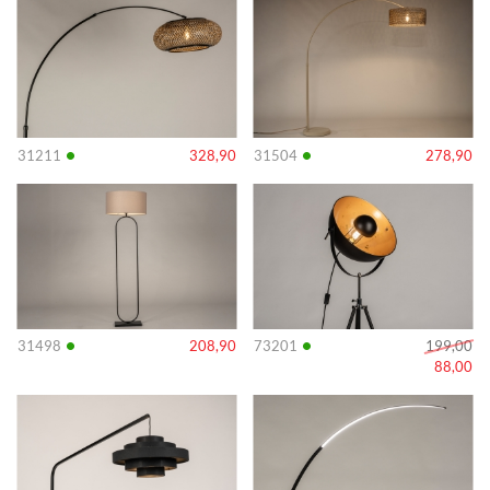
•
•
31211
328,90
31504
278,90
Info
Info
•
•
31498
208,90
73201
199,00
88,00
Info
Info