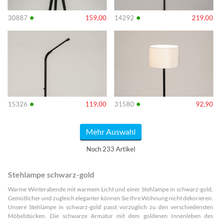
•
•
30887
159,00
14292
219,00
Info
Info
•
•
15326
119,00
31580
92,90
Mehr Auswahl
Noch 233 Artikel
Stehlampe schwarz-gold
Warme Winterabende mit warmem Licht und einer Stehlampe in schwarz-gold.
Gemütlicher und zugleich eleganter können Sie Ihre Wohnung nicht dekorieren.
Unsere Stehlampe in schwarz-gold passt vorzüglich zu den verschiedensten
Möbelstücken. Die schwarze Armatur mit dem goldenen Innenleben des