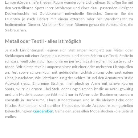
Lampenkörpers liefert jedem Raum wundervolle Lichtreflexe. Schaffen Sie mit
den verstellbaren Spots Ihrer Stehlampe und einer dazu passenden Designer
Deckenleuchte mit Goldakzenten individuelle Bereiche. Dimmen Sie die
Leuchten je nach Bedarf mit einem externen oder per Wandschalter zu
bedienenden Dimmer. Verleihen Sie Ihren Räumen genau die Atmosphäre, die
Sie brauchen.
Metall oder Textil - alles ist möglich
Je nach Einrichtungsstil eignen sich Stehlampen komplett aus Metall oder
Stehlampen mit einer Armatur aus Metall und einem Schirm aus Textil. Stoffe in
schwarz, weiß oder natur harmonieren perfekt mit zahlreichen Holzarten und -
tönen. Wir bieten textile Lampenschirme mit einer oder mehreren Lichtquellen
an, fest sowie schwenkbar, mit gebündelter Lichtstrahlung oder gestreutem
Licht, je nachdem, wie lichtdurchlässig der Schirm ist. Bei den Armaturen ist die
Auswahl riesig. Einarmige Strahler, mehrgliedrige Arme mit schwenkbaren
Spots, skurrile Formen - bei Steh- oder Bogenlampen ist die Auswahl gewaltig
und alle Modelle passen perfekt nicht nur in Wohn- oder Esszimmer, sondern
ebenfalls in Büroräume, Flure, Kinderzimmer und in die kleinste Ecke oder
Nische. Stehlampen sind darüber hinaus das ideale Accessoire zur gezielten
Beleuchtung von
Garderoben
, Gemälden, speziellen Möbelstücken - die Liste ist
endlos.