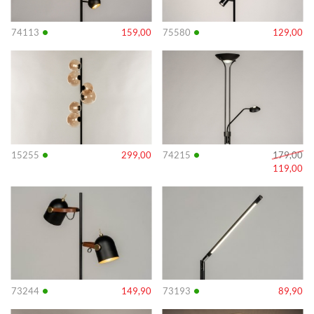
•
•
74113
159,00
75580
129,00
Info
Info
•
•
15255
299,00
74215
179,00
119,00
Info
Info
•
•
73244
149,90
73193
89,90
Info
Info