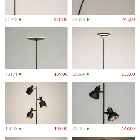
•
•
31742
210,00
74856
245,00
Info
Info
•
•
73191
139,00
15664
135,00
Info
Info
•
•
15889
169,00
73425
149,00
Info
Info