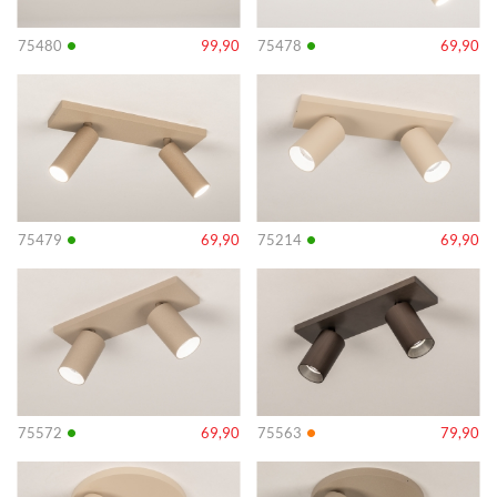
•
•
75480
99,90
75478
69,90
Info
Info
•
•
75479
69,90
75214
69,90
Info
Info
•
•
75572
69,90
75563
79,90
Info
Info