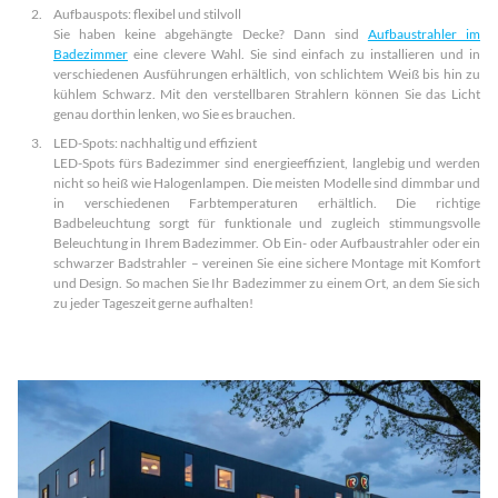
Aufbauspots: flexibel und stilvoll
Sie haben keine abgehängte Decke? Dann sind
Aufbaustrahler im
Badezimmer
eine clevere Wahl. Sie sind einfach zu installieren und in
verschiedenen Ausführungen erhältlich, von schlichtem Weiß bis hin zu
kühlem Schwarz. Mit den verstellbaren Strahlern können Sie das Licht
genau dorthin lenken, wo Sie es brauchen.
LED-Spots: nachhaltig und effizient
LED-Spots fürs Badezimmer sind energieeffizient, langlebig und werden
nicht so heiß wie Halogenlampen. Die meisten Modelle sind dimmbar und
in verschiedenen Farbtemperaturen erhältlich. Die richtige
Badbeleuchtung sorgt für funktionale und zugleich stimmungsvolle
Beleuchtung in Ihrem Badezimmer. Ob Ein- oder Aufbaustrahler oder ein
schwarzer Badstrahler – vereinen Sie eine sichere Montage mit Komfort
und Design. So machen Sie Ihr Badezimmer zu einem Ort, an dem Sie sich
zu jeder Tageszeit gerne aufhalten!