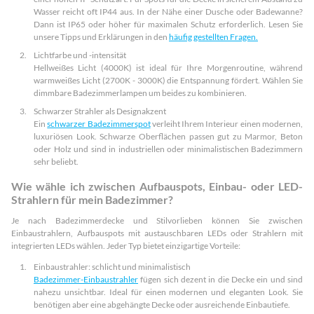
Wasser reicht oft IP44 aus. In der Nähe einer Dusche oder Badewanne?
Dann ist IP65 oder höher für maximalen Schutz erforderlich. Lesen Sie
unsere Tipps und Erklärungen in den
häufig gestellten Fragen.
Lichtfarbe und -intensität
Hellweißes Licht (4000K) ist ideal für Ihre Morgenroutine, während
warmweißes Licht (2700K - 3000K) die Entspannung fördert. Wählen Sie
dimmbare Badezimmerlampen um beides zu kombinieren.
Schwarzer Strahler als Designakzent
Ein
schwarzer Badezimmerspot
verleiht Ihrem Interieur einen modernen,
luxuriösen Look. Schwarze Oberflächen passen gut zu Marmor, Beton
oder Holz und sind in industriellen oder minimalistischen Badezimmern
sehr beliebt.
Wie wähle ich zwischen Aufbauspots, Einbau- oder LED-
Strahlern für mein Badezimmer?
Je nach Badezimmerdecke und Stilvorlieben können Sie zwischen
Einbaustrahlern, Aufbauspots mit austauschbaren LEDs oder Strahlern mit
integrierten LEDs wählen. Jeder Typ bietet einzigartige Vorteile:
Einbaustrahler: schlicht und minimalistisch
Badezimmer-Einbaustrahler
fügen sich dezent in die Decke ein und sind
nahezu unsichtbar. Ideal für einen modernen und eleganten Look. Sie
benötigen aber eine abgehängte Decke oder ausreichende Einbautiefe.