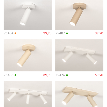
•
•
75484
39,90
75487
39,90
Info
Info
•
•
75486
39,90
75476
69,90
Info
Info