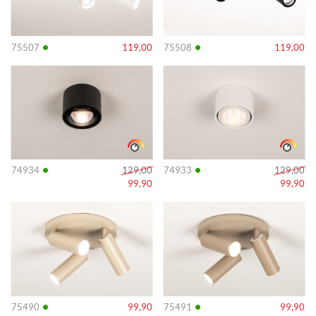
•
•
75507
119,00
75508
119,00
Info
Info
•
•
74934
129,00
74933
129,00
99,90
99,90
Info
Info
•
•
75490
99,90
75491
99,90