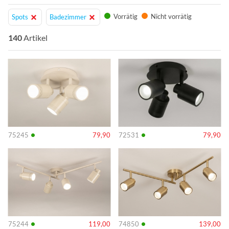
Vorrätig
Nicht vorrätig
Spots
Badezimmer
140
Artikel
Info
Info
•
•
75245
79,90
72531
79,90
Info
Info
•
•
75244
119,00
74850
139,00