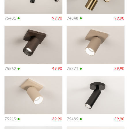
•
•
75481
99,90
74848
99,90
Info
Info
•
•
75562
49,90
75571
39,90
Info
Info
•
•
75215
39,90
75485
39,90
Info
Info