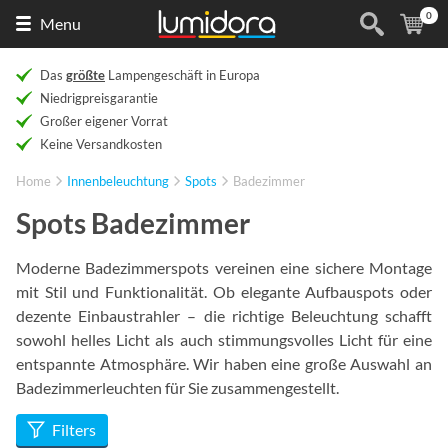
0
Naar
(
Ar
Menu
de
homepage
Das
größte
Lampengeschäft in Europa
Niedrigpreisgarantie
Großer eigener Vorrat
Keine Versandkosten
Home
Innenbeleuchtung
Spots
Badezimmer
Spots Badezimmer
Moderne Badezimmerspots vereinen eine sichere Montage
mit Stil und Funktionalität. Ob elegante Aufbauspots oder
dezente Einbaustrahler – die richtige Beleuchtung schafft
sowohl helles Licht als auch stimmungsvolles Licht für eine
entspannte Atmosphäre. Wir haben eine große Auswahl an
Badezimmerleuchten für Sie zusammengestellt.
Filters