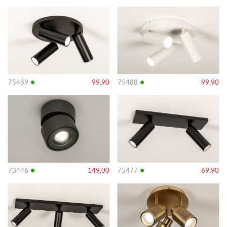
Info
Info
•
•
75489
99,90
75488
99,90
Info
Info
•
•
73446
149,00
75477
69,90
Info
Info