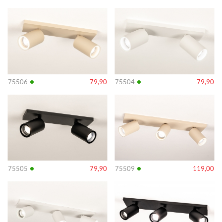
Info
Info
•
•
75506
79,90
75504
79,90
Info
Info
•
•
75505
79,90
75509
119,00
Info
Info