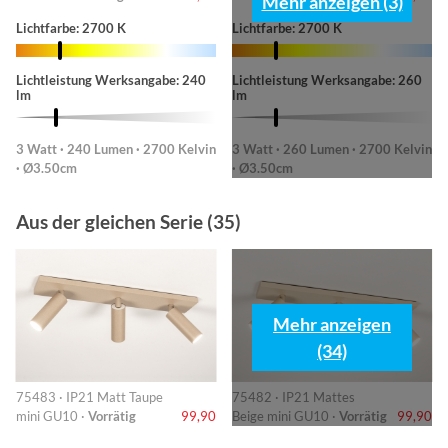
Mehr anzeigen (3)
Lichtfarbe: 2700 K
Lichtfarbe: 2700 K
Lichtleistung Werksangabe: 240
Lichtleistung Werksangabe: 260
lm
lm
3 Watt · 240 Lumen · 2700 Kelvin
3 Watt · 260 Lumen · 2700 Kelvin
· Ø3.50cm
· Ø3.50cm
Aus der gleichen Serie (35)
Mehr anzeigen
(34)
75483 · IP21 Matt Taupe
75482 · IP21 Mattes
mini GU10 ·
Vorrätig
99,90
Beige mini GU10 ·
Vorrätig
99,90