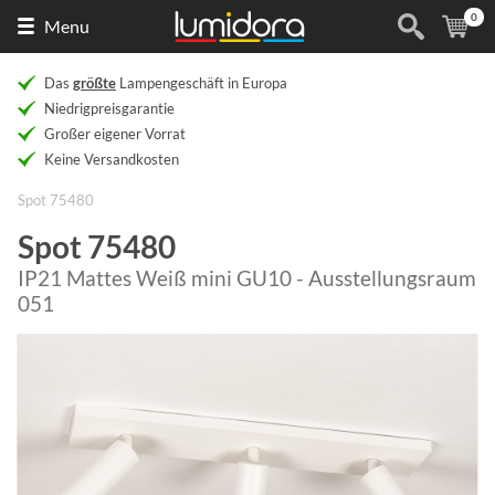
0
Naar
(
Ar
Menu
de
homepage
Das
größte
Lampengeschäft in Europa
Niedrigpreisgarantie
Großer eigener Vorrat
Keine Versandkosten
Spot 75480
Spot 75480
IP21 Mattes Weiß mini GU10 - Ausstellungsraum
051