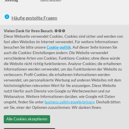
Häufig gestellte Fragen
039292 - 678215
Vielen Dank für Ihren Besuch. 🍪🍪🍪
Diese Webseite verwendet Cookies. Cookies sind sicher und werden von
de@lumidora.com
fast allen Websites im Internet verwendet. Für weitere Informationen
besuchen Sie bitte unsere
Cookie-politik
. Auf dieser Seite können Sie
auch die Cookies-Einstellungen ändern. Die Website verwendet
verschiedene Arten von Cookies. Funktions-Cookies; ohne diese würde
Facebook
Instagram
die Website nicht richtig funktionieren. Analyse-Cookies; die erhaltenen
Kundenmeinungen
Informationen werden verwendet, um das Funktionieren der Website zu
verbessern. Profil-Cookies; die erhaltenen Informationen werden
Exzellent - eKomi.de
verwendet, um personalisierte Werbung auf anderen Websites mit dem
höchstmöglichen relevanten Wert für Sie anzuzeigen. Diese Website
nutzt hierfür auch Dienste von Google zu Werbezwecken und zur
Webanalyse. Weitere Informationen darüber, wie Google mit Daten
umgeht, finden Sie unter
business.safety.google/privacy
. Deshalb bitten
wir Sie, einer der Optionen zuzustimmen. Wir danken Ihnen.
Alle Cookies akzeptieren
© 1955 - 2026 Lumidora