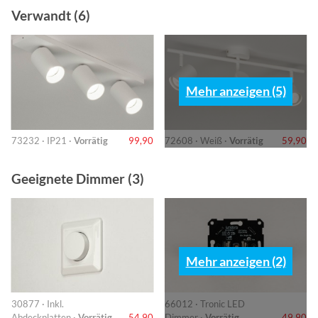
Verwandt (6)
Mehr anzeigen (5)
73232 · IP21 ·
Vorrätig
99,90
72608 · Weiß ·
Vorrätig
59,90
Geeignete Dimmer (3)
Mehr anzeigen (2)
30877 · Inkl.
66012 · Tronic LED
Abdeckplatten ·
Vorrätig
54,90
Dimmer ·
Vorrätig
49,90