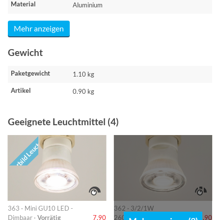
Material
Aluminium
Mehr anzeigen
Gewicht
Paketgewicht
1.10 kg
Artikel
0.90 kg
Geeignete Leuchtmittel (4)
Vorbild Leuchte
363 · Mini GU10 LED -
362 · 3/2/1W
Dimbaar ·
Vorrätig
7,90
260/140/40lm ·
Vorrätig
7,90