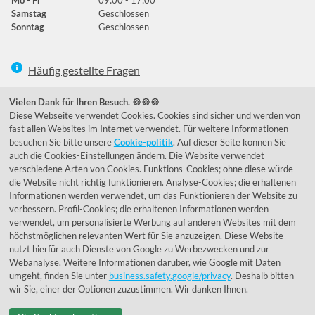
Samstag
Geschlossen
Sonntag
Geschlossen
Häufig gestellte Fragen
039292 - 678215
Vielen Dank für Ihren Besuch. 🍪🍪🍪
Diese Webseite verwendet Cookies. Cookies sind sicher und werden von
de@lumidora.com
fast allen Websites im Internet verwendet. Für weitere Informationen
besuchen Sie bitte unsere
Cookie-politik
. Auf dieser Seite können Sie
auch die Cookies-Einstellungen ändern. Die Website verwendet
verschiedene Arten von Cookies. Funktions-Cookies; ohne diese würde
Facebook
Instagram
die Website nicht richtig funktionieren. Analyse-Cookies; die erhaltenen
Kundenmeinungen
Informationen werden verwendet, um das Funktionieren der Website zu
verbessern. Profil-Cookies; die erhaltenen Informationen werden
Exzellent - eKomi.de
verwendet, um personalisierte Werbung auf anderen Websites mit dem
höchstmöglichen relevanten Wert für Sie anzuzeigen. Diese Website
nutzt hierfür auch Dienste von Google zu Werbezwecken und zur
Webanalyse. Weitere Informationen darüber, wie Google mit Daten
umgeht, finden Sie unter
business.safety.google/privacy
. Deshalb bitten
wir Sie, einer der Optionen zuzustimmen. Wir danken Ihnen.