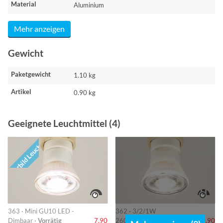
Material
Aluminium
Mehr anzeigen
Gewicht
Paketgewicht
1.10 kg
Artikel
0.90 kg
Geeignete Leuchtmittel (4)
Vorbild Leuchte
363 · Mini GU10 LED -
362 · 3/2/1W
Dimbaar ·
Vorrätig
7,90
260/140/40lm ·
Vorrätig
7,90