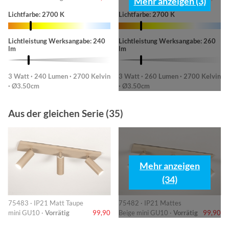
Mehr anzeigen (3)
Lichtfarbe: 2700 K
Lichtfarbe: 2700 K
Lichtleistung Werksangabe: 240
Lichtleistung Werksangabe: 260
lm
lm
3 Watt · 240 Lumen · 2700 Kelvin
3 Watt · 260 Lumen · 2700 Kelvin
· Ø3.50cm
· Ø3.50cm
Aus der gleichen Serie (35)
Mehr anzeigen
(34)
75483 · IP21 Matt Taupe
75482 · IP21 Mattes
mini GU10 ·
Vorrätig
99,90
Beige mini GU10 ·
Vorrätig
99,90