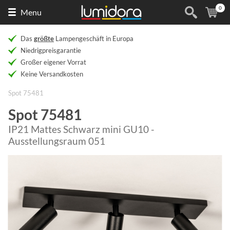
0
Naar
(
Ar
Menu
de
homepage
Das
größte
Lampengeschäft in Europa
Niedrigpreisgarantie
Großer eigener Vorrat
Keine Versandkosten
Spot 75481
Spot 75481
IP21 Mattes Schwarz mini GU10 -
Ausstellungsraum 051