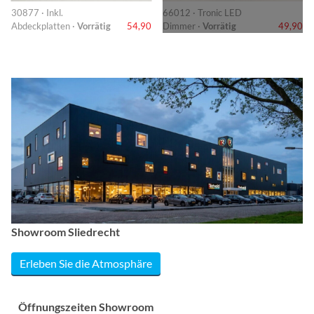
30877 · Inkl.
66012 · Tronic LED
Abdeckplatten ·
Vorrätig
54,90
Dimmer ·
Vorrätig
49,90
Showroom Sliedrecht
Erleben Sie die Atmosphäre
Öffnungszeiten Showroom