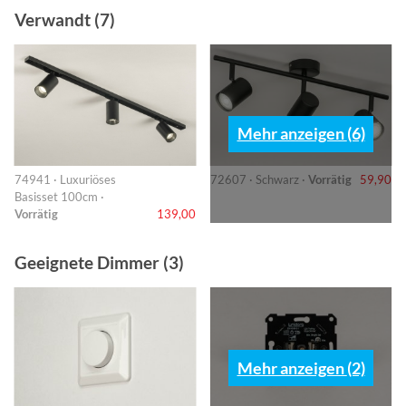
Verwandt (7)
Mehr anzeigen (6)
74941 · Luxuriöses
72607 · Schwarz ·
Vorrätig
59,90
Basisset 100cm ·
Vorrätig
139,00
Geeignete Dimmer (3)
Mehr anzeigen (2)