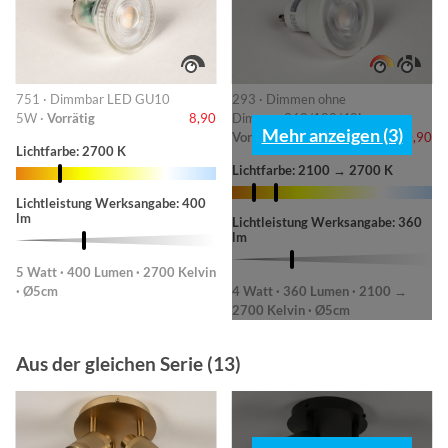
751 · Dimmbar LED GU10
293 · Dimmen ohne
5W ·
Vorrätig
8,90
Dimmer-360/180/40L ·
Mehr anzeigen (3)
Vorrätig
10,90
Lichtfarbe: 2700 K
Lichtfarbe: 2100 → 2700 K
Lichtleistung Werksangabe: 400
lm
Lichtleistung Werksangabe: 360
lm
5 Watt · 400 Lumen · 2700 Kelvin
· Ø5cm
4 Watt · 360 Lumen · 2100 →
2700 Kelvin · Ø5cm
Aus der gleichen Serie (13)