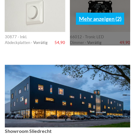
Mehr anzeigen (2)
30877 · Inkl.
66012 · Tronic LED
Abdeckplatten ·
Vorrätig
54,90
Dimmer ·
Vorrätig
49,90
Showroom Sliedrecht