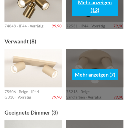
Mehr anzeigen
(12)
74848 · IP44 ·
Vorrätig
99,90
72531 · IP44 ·
Vorrätig
79,90
Verwandt (8)
Mehr anzeigen (7)
75506 · Beige - IP44 -
75218 · Beige -
GU10 ·
Vorrätig
79,90
Sandfarben ·
Vorrätig
99,90
Geeignete Dimmer (3)