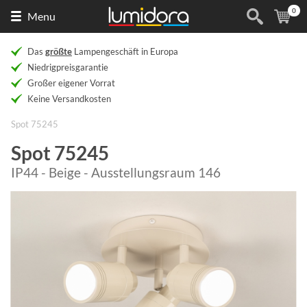
0
Naar
(
Ar
Menu
de
homepage
Das
größte
Lampengeschäft in Europa
Niedrigpreisgarantie
Großer eigener Vorrat
Keine Versandkosten
Spot 75245
Spot 75245
IP44 - Beige - Ausstellungsraum 146