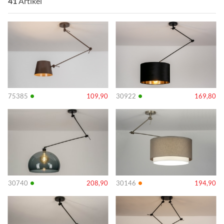
41
Artikel
Info
Info
•
•
75385
109,90
30922
169,80
Info
Info
•
•
30740
208,90
30146
194,90
Info
Info