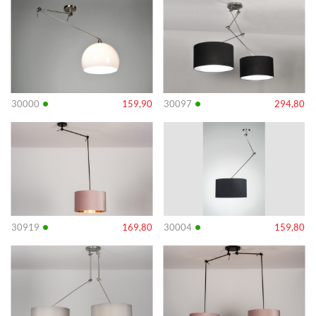
Info
Info
•
•
30000
159,90
30097
294,80
Info
Info
•
•
30919
169,80
30004
159,80
Info
Info