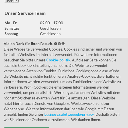
Über uns
Unser Service Team
Mo - Fr
09:00 - 17:00
Samstag
Geschlossen
Sonntag
Geschlossen
Vielen Dank für Ihren Besuch. 🍪🍪🍪
Diese Webseite verwendet Cookies. Cookies sind sicher und werden von
Häufig gestellte Fragen
fast allen Websites im Internet verwendet. Für weitere Informationen
besuchen Sie bitte unsere
Cookie-politik
. Auf dieser Seite können Sie
039292 - 678215
auch die Cookies-Einstellungen ändern. Die Website verwendet
verschiedene Arten von Cookies. Funktions-Cookies; ohne diese würde
de@lumidora.com
die Website nicht richtig funktionieren. Analyse-Cookies; die erhaltenen
Informationen werden verwendet, um das Funktionieren der Website zu
verbessern. Profil-Cookies; die erhaltenen Informationen werden
verwendet, um personalisierte Werbung auf anderen Websites mit dem
Facebook
Instagram
höchstmöglichen relevanten Wert für Sie anzuzeigen. Diese Website
Kundenmeinungen
nutzt hierfür auch Dienste von Google zu Werbezwecken und zur
Webanalyse. Weitere Informationen darüber, wie Google mit Daten
Exzellent - eKomi.de
umgeht, finden Sie unter
business.safety.google/privacy
. Deshalb bitten
wir Sie, einer der Optionen zuzustimmen. Wir danken Ihnen.