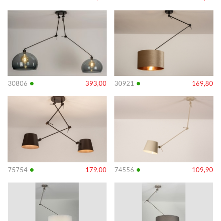
Info
Info
•
•
30806
393,00
30921
169,80
Info
Info
•
•
75754
179,00
74556
109,90
Info
Info