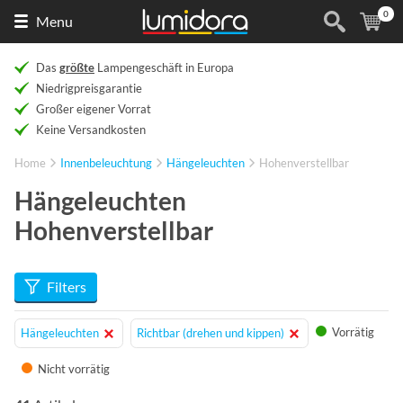
0
Naar
(
Ar
Menu
de
homepage
Das
größte
Lampengeschäft in Europa
Niedrigpreisgarantie
Großer eigener Vorrat
Keine Versandkosten
Home
Innenbeleuchtung
Hängeleuchten
Hohenverstellbar
Hängeleuchten
Hohenverstellbar
Filters
Vorrätig
Hängeleuchten
Richtbar (drehen und kippen)
Nicht vorrätig