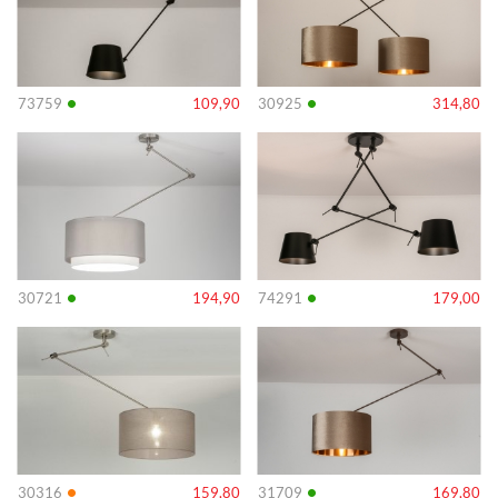
•
•
73759
109,90
30925
314,80
Info
Info
•
•
30721
194,90
74291
179,00
Info
Info
•
•
30316
159,80
31709
169,80