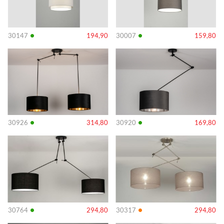
•
•
30147
194,90
30007
159,80
Info
Info
•
•
30926
314,80
30920
169,80
Info
Info
•
•
30764
294,80
30317
294,80