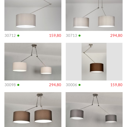
•
•
30712
159,80
30713
294,80
Info
Info
•
•
30098
294,80
30006
159,80
Info
Info