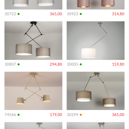
•
•
30722
365,00
30923
314,80
Info
Info
•
•
30807
294,80
30005
159,80
Info
Info
•
•
74566
179,00
30299
365,00
Info
Info