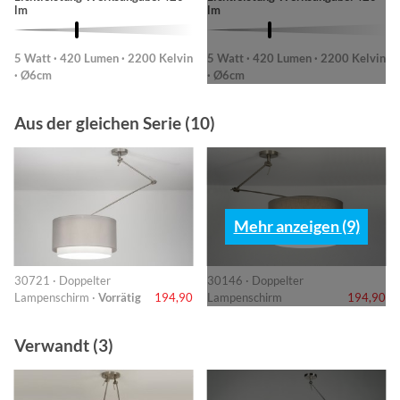
lm
lm
5 Watt · 420 Lumen · 2200 Kelvin
5 Watt · 420 Lumen · 2200 Kelvin
· Ø6cm
· Ø6cm
Aus der gleichen Serie (10)
Mehr anzeigen (9)
30721 · Doppelter
30146 · Doppelter
Lampenschirm ·
Vorrätig
194,90
Lampenschirm
194,90
Verwandt (3)