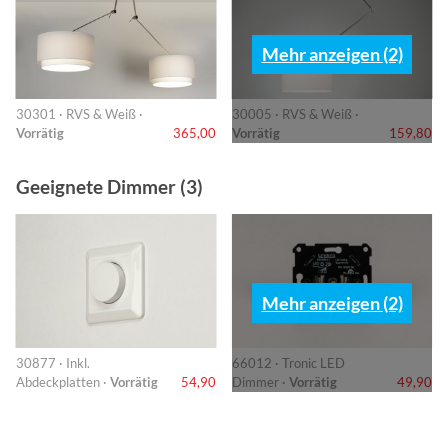
Mehr anzeigen (2)
30301 · RVS & Weiß ·
30005 · RVS & Weiß ·
Vorrätig
365,00
Vorrätig
159,80
Geeignete Dimmer (3)
Mehr anzeigen (2)
30877 · Inkl.
66012 · Tronic LED
Abdeckplatten ·
Vorrätig
54,90
Dimmer ·
Vorrätig
49,90