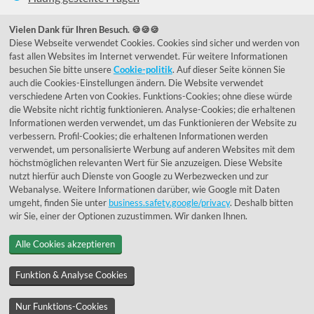
039292 - 678215
Vielen Dank für Ihren Besuch. 🍪🍪🍪
Diese Webseite verwendet Cookies. Cookies sind sicher und werden von
de@lumidora.com
fast allen Websites im Internet verwendet. Für weitere Informationen
besuchen Sie bitte unsere
Cookie-politik
. Auf dieser Seite können Sie
auch die Cookies-Einstellungen ändern. Die Website verwendet
verschiedene Arten von Cookies. Funktions-Cookies; ohne diese würde
Facebook
Instagram
die Website nicht richtig funktionieren. Analyse-Cookies; die erhaltenen
Kundenmeinungen
Informationen werden verwendet, um das Funktionieren der Website zu
verbessern. Profil-Cookies; die erhaltenen Informationen werden
Exzellent - eKomi.de
verwendet, um personalisierte Werbung auf anderen Websites mit dem
höchstmöglichen relevanten Wert für Sie anzuzeigen. Diese Website
nutzt hierfür auch Dienste von Google zu Werbezwecken und zur
Webanalyse. Weitere Informationen darüber, wie Google mit Daten
umgeht, finden Sie unter
business.safety.google/privacy
. Deshalb bitten
wir Sie, einer der Optionen zuzustimmen. Wir danken Ihnen.
Alle Cookies akzeptieren
© 1955 - 2026 Lumidora
Funktion & Analyse Cookies
Nur Funktions-Cookies