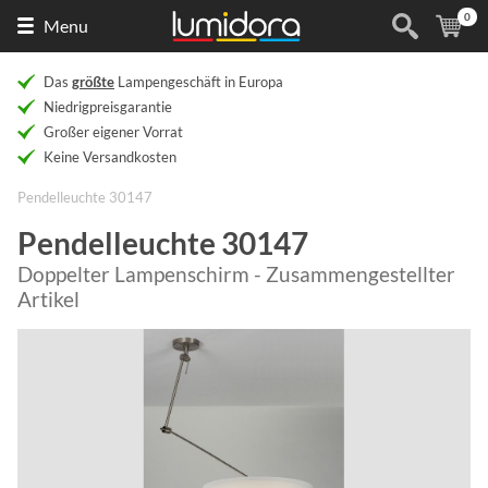
0
Naar
(
Ar
Menu
de
homepage
Das
größte
Lampengeschäft in Europa
Niedrigpreisgarantie
Großer eigener Vorrat
Keine Versandkosten
Pendelleuchte 30147
Pendelleuchte 30147
Doppelter Lampenschirm - Zusammengestellter
Artikel