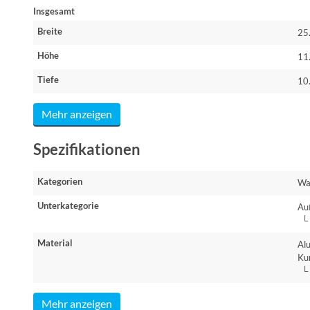
Insgesamt
Breite
25
Höhe
11
Tiefe
10
Mehr anzeigen
Spezifikationen
Kategorien
Wa
Unterkategorie
Au
└ 
Material
Al
Kun
└ 
Mehr anzeigen