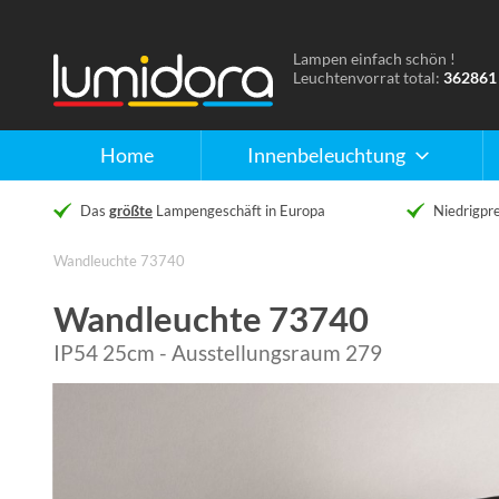
Lampen einfach schön !
Naar
Leuchtenvorrat total:
362861
de
homepage
Home
Innenbeleuchtung
Das
größte
Lampengeschäft in Europa
Niedrigpre
Wandleuchte 73740
Wandleuchte 73740
IP54 25cm - Ausstellungsraum 279