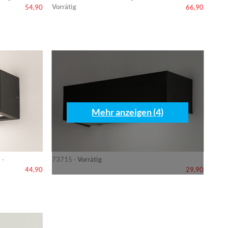
Vorrätig
54,90
66,90
Mehr anzeigen (4)
 ·
73715 ·
Vorrätig
44,90
29,90