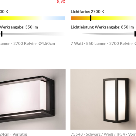
8,90
700 K
Lichtfarbe: 2700 K
 Werksangabe: 350 lm
Lichtleistung Werksangabe: 850 lm
Lumen · 2700 Kelvin · Ø4.50cm
7 Watt · 850 Lumen · 2700 Kelvin ·
 24cm ·
Vorrätig
75548 · Schwarz / Weiß / IP54 ·
Vorr