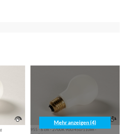
Mehr anzeigen (4)
ig
955 · 6 cm - 2700K 900/450/110lm ·