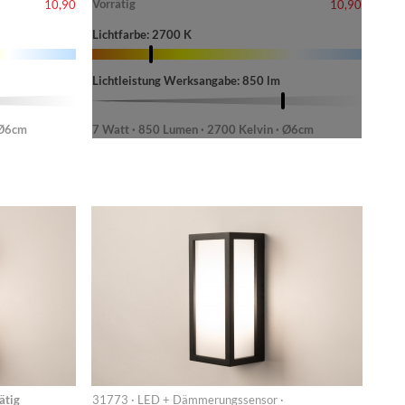
Vorrätig
10,90
10,90
Lichtfarbe: 2700 K
Lichtleistung Werksangabe: 850 lm
 Ø6cm
7 Watt · 850 Lumen · 2700 Kelvin · Ø6cm
ätig
31773 · LED + Dämmerungssensor ·