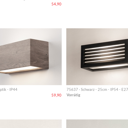
54,90
ptik - IP44
75637 · Schwarz - 25cm - IP54 - E27
Vorrätig
59,90