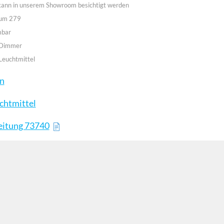
 kann in unserem Showroom besichtigt werden
aum 279
mbar
 Dimmer
Leuchtmittel
en
chtmittel
eitung 73740