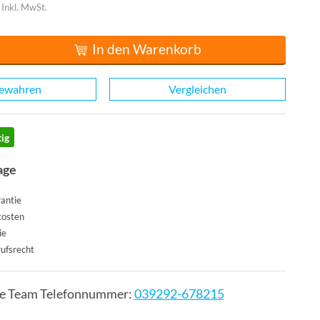
Inkl. MwSt.
In den Warenkorb
ewahren
Vergleichen
ig
age
antie
kosten
ie
ufsrecht
ce Team Telefonnummer:
039292-678215