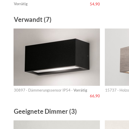
Vorrätig
54,90
Verwandt (7)
30897 · Dämmerungssensor IP54 ·
Vorrätig
15737 · Holzo
66,90
Geeignete Dimmer (3)