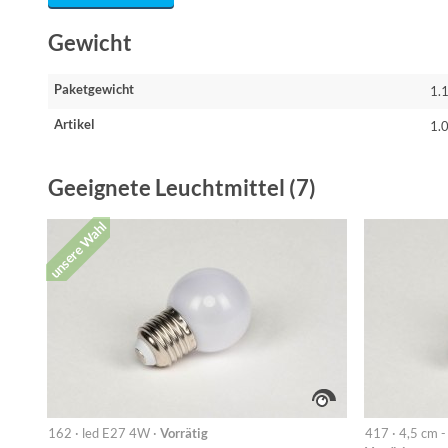
Gewicht
Paketgewicht
1.
Artikel
1.
Geeignete Leuchtmittel (7)
unsere Wahl
162 · led E27 4W ·
Vorrätig
417 · 4,5 cm 