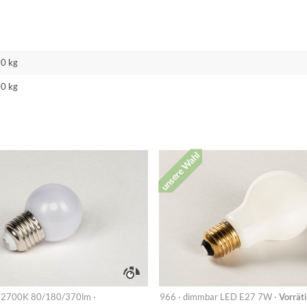
10 kg
00 kg
unsere Wahl
- 2700K 80/180/370lm ·
966 · dimmbar LED E27 7W ·
Vorrät