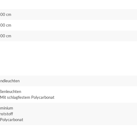
.00 cm
.00 cm
.00 cm
ndleuchten
ßenleuchten
Mit schlagfestem Polycarbonat
uminium
ststoff
Polycarbonat