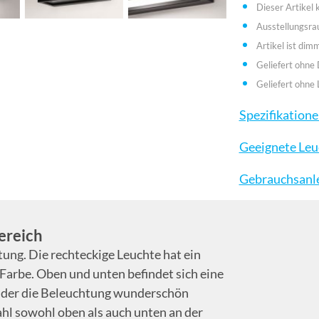
Dieser Artikel
Ausstellungsr
Artikel ist dim
Geliefert ohne
Geliefert ohne 
Spezifikation
Geeignete Leu
Gebrauchsanl
ereich
ng. Die rechteckige Leuchte hat ein
Farbe. Oben und unten befindet sich eine
r der die Beleuchtung wunderschön
ahl sowohl oben als auch unten an der