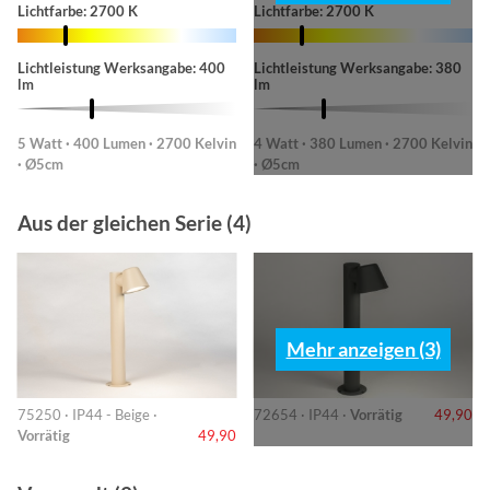
Lichtfarbe: 2700 K
Lichtfarbe: 2700 K
Lichtleistung Werksangabe: 400
Lichtleistung Werksangabe: 380
lm
lm
5 Watt · 400 Lumen · 2700 Kelvin
4 Watt · 380 Lumen · 2700 Kelvin
· Ø5cm
· Ø5cm
Aus der gleichen Serie (4)
Mehr anzeigen (3)
75250 · IP44 - Beige ·
72654 · IP44 ·
Vorrätig
49,90
Vorrätig
49,90