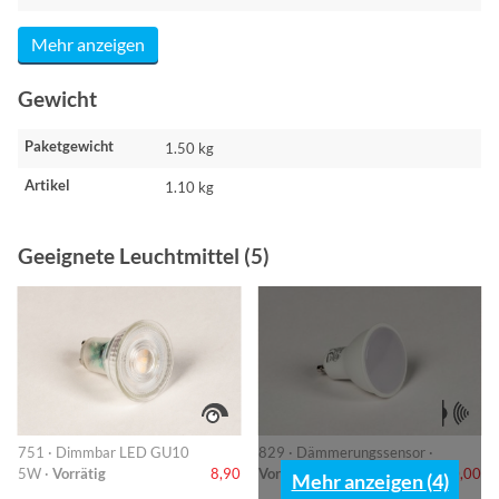
Mehr anzeigen
Gewicht
Paketgewicht
1.50 kg
Artikel
1.10 kg
Geeignete Leuchtmittel (5)
751 · Dimmbar LED GU10
829 · Dämmerungssensor ·
5W ·
Vorrätig
8,90
Vorrätig
10,00
Mehr anzeigen (4)