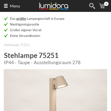
0
Naar
(
Ar
Menu
de
homepage
Das
größte
Lampengeschäft in Europa
Niedrigpreisgarantie
Großer eigener Vorrat
Keine Versandkosten
Stehlampe 75251
Stehlampe 75251
IP44 - Taupe - Ausstellungsraum 278