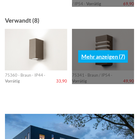
/ IP54 ·
Vorrätig
69,90
Verwandt (8)
Mehr anzeigen (7)
75360 · Braun - IP44 ·
75341 · Braun / IP54 ·
Vorrätig
33,90
Vorrätig
49,90