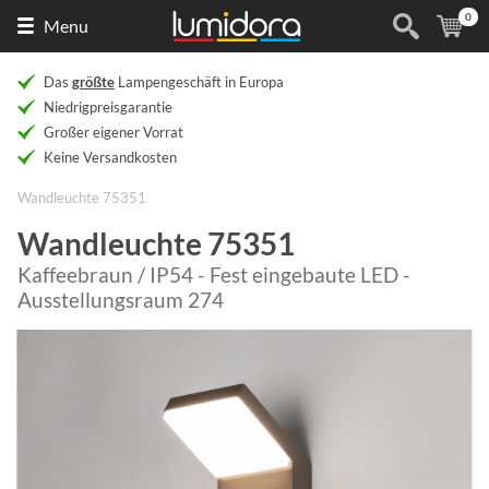
0
Naar
(
Ar
Menu
de
homepage
Das
größte
Lampengeschäft in Europa
Niedrigpreisgarantie
Großer eigener Vorrat
Keine Versandkosten
Wandleuchte 75351
Wandleuchte 75351
Kaffeebraun / IP54 - Fest eingebaute LED -
Ausstellungsraum 274