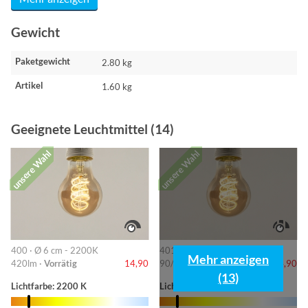
Gewicht
Paketgewicht
2.80 kg
Artikel
1.60 kg
Geeignete Leuchtmittel (14)
unsere Wahl
unsere Wahl
400 · Ø 6 cm - 2200K
401 · 6cm-2200K
Mehr anzeigen
420lm ·
Vorrätig
14,90
90/220/420lm ·
Vorrätig
14,90
(13)
Lichtfarbe: 2200 K
Lichtfarbe: 2200 K