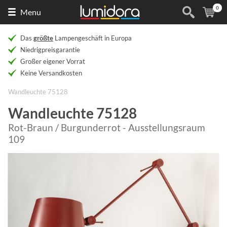
0
Naar
(
Ar
Menu
de
homepage
Das
größte
Lampengeschäft in Europa
Niedrigpreisgarantie
Großer eigener Vorrat
Keine Versandkosten
Wandleuchte 75128
Wandleuchte 75128
Rot-Braun / Burgunderrot - Ausstellungsraum
109