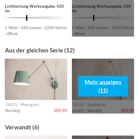
Lichtleistung Werksangabe: 420
Lichtleistung Werksangabe: 420
lm
lm
5 Watt · 420 Lumen · 2200 Kelvin
5 Watt · 420 Lumen · 2200 Kelvin
· Ø6cm
· Ø6cm
Aus der gleichen Serie (12)
Mehr anzeigen
(11)
74625 · Meergrün ·
74555 · Sandfarbe
Vorrätig
109,90
(beige) ·
Vorrätig
109,90
Verwandt (6)