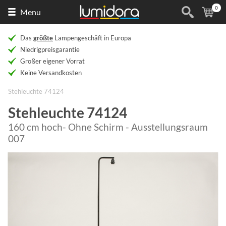
0
Naar
(
Ar
Menu
de
homepage
Das
größte
Lampengeschäft in Europa
Niedrigpreisgarantie
Großer eigener Vorrat
Keine Versandkosten
Stehleuchte 74124
Stehleuchte 74124
160 cm hoch- Ohne Schirm - Ausstellungsraum
007