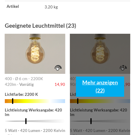
Artikel
3.20 kg
Geeignete Leuchtmittel (23)
400 · Ø 6 cm - 2200K
401 · 6cm-2200K
Mehr anzeigen
420lm ·
Vorrätig
14,90
90/220/420lm ·
Vorrätig
14,90
(22)
Lichtfarbe: 2200 K
Lichtfarbe: 2200 K
Lichtleistung Werksangabe: 420
Lichtleistung Werksangabe: 420
lm
lm
5 Watt · 420 Lumen · 2200 Kelvin
5 Watt · 420 Lumen · 2200 Kelvin