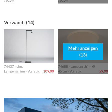
· Ø6cm
· Ø6cm
Verwandt (14)
Mehr anzeigen
(13)
74437 · ohne
74688 · Lampenschirm Ø
Lampenschirm ·
Vorrätig
109,00
45 cm ·
Vorrätig
59,90