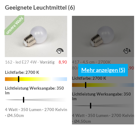
Geeignete Leuchtmittel (6)
unsere Wahl
162 · led E27 4W ·
Vorrätig
8,90
417 · 4,5 cm - 2700K
80/180/370lm ·
Vorrätig
8,90
Mehr anzeigen (5)
Lichtfarbe: 2700 K
Lichtfarbe: 2700 K
Lichtleistung Werksangabe: 350
lm
Lichtleistung Werksangabe: 350
lm
4 Watt · 350 Lumen · 2700 Kelvin
· Ø4.50cm
4 Watt · 350 Lumen · 2700 Kelvin
· Ø4.50cm