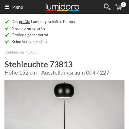
0
Naar
(
Ar
Menu
de
homepage
Das
größte
Lampengeschäft in Europa
Niedrigpreisgarantie
Großer eigener Vorrat
Keine Versandkosten
Stehleuchte 73813
Stehleuchte 73813
Höhe 152 cm - Ausstellungsraum 004 / 227