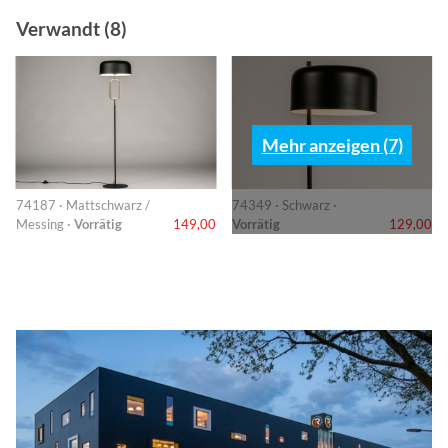
Verwandt (8)
Mehr anzeigen (7)
74187 · Mattschwarz /
74349 · Schwarz ·
Messing ·
Vorrätig
149,00
Vorrätig
129,00