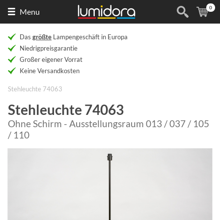
0
Naar
(
Ar
Menu
de
homepage
Das
größte
Lampengeschäft in Europa
Niedrigpreisgarantie
Großer eigener Vorrat
Keine Versandkosten
Stehleuchte 74063
Stehleuchte 74063
Ohne Schirm - Ausstellungsraum 013 / 037 / 105
/ 110