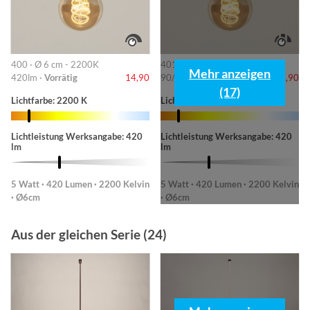
400 · Ø 6 cm - 2200K
401 · 6cm-2200K
Mehr anzeigen
420lm ·
Vorrätig
14,90
90/220/420lm ·
Vorrätig
14,90
(17)
Lichtfarbe: 2200 K
Lichtfarbe: 2200 K
Lichtleistung Werksangabe: 420
Lichtleistung Werksangabe: 420
lm
lm
5 Watt · 420 Lumen · 2200 Kelvin
5 Watt · 420 Lumen · 2200 Kelvin
· Ø6cm
· Ø6cm
Aus der gleichen Serie (24)