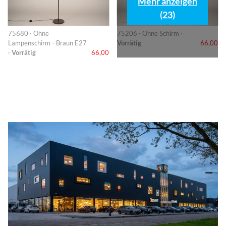
Mehr anzeigen
(23)
75680 · Ohne
75206 · Ohne Schirm ·
Lampenschirm - Braun E27
Vorrätig
66,00
·
Vorrätig
66,00