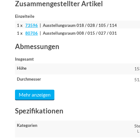
Zusammengestellter Artikel
Einzelteile
1 x
73596
| Ausstellungsraum 018 / 028 / 105 / 114
1 x
80706
| Ausstellungsraum 008 / 015 / 027 / 031
Abmessungen
Insgesamt
Höhe
15
Durchmesser
51
Mehr anzeigen
Spezifikationen
Kategorien
St
└ 