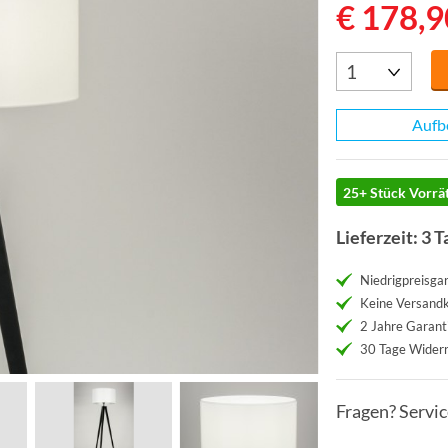
€ 178,9
Aufb
25+ Stück Vorrät
Lieferzeit: 3 T
Niedrigpreisgar
Keine Versand
2 Jahre Garant
30 Tage Widerr
Fragen? Servi