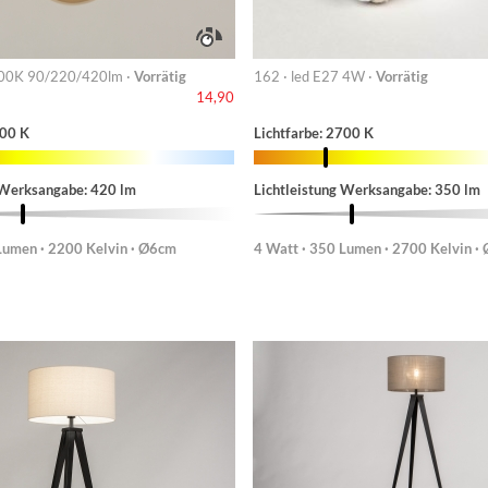
00K 90/220/420lm ·
Vorrätig
162 · led E27 4W ·
Vorrätig
14,90
200 K
Lichtfarbe: 2700 K
 Werksangabe: 420 lm
Lichtleistung Werksangabe: 350 lm
Lumen · 2200 Kelvin · Ø6cm
4 Watt · 350 Lumen · 2700 Kelvin ·