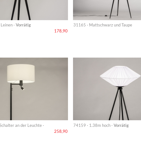
 Leinen ·
Vorrätig
31165 · Mattschwarz und Taupe
178,90
chalter an der Leuchte ·
74159 · 1.38m hoch ·
Vorrätig
258,90