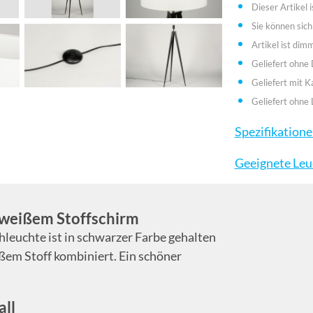
Dieser Artikel i
Sie können sich
Artikel ist dim
Geliefert ohne
Geliefert mit K
Geliefert ohne 
Spezifikation
Geeignete Leu
t weißem Stoffschirm
ehleuchte ist in schwarzer Farbe gehalten
em Stoff kombiniert. Ein schöner
all