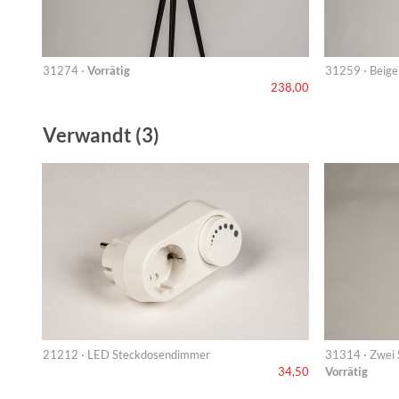
31274 ·
Vorrätig
31259 · Beige
238,00
Verwandt (3)
21212 · LED Steckdosendimmer
31314 · Zwei S
Vorrätig
34,50