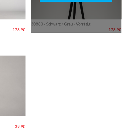
30883 · Schwarz / Grau ·
Vorrätig
178,90
178,90
39,90