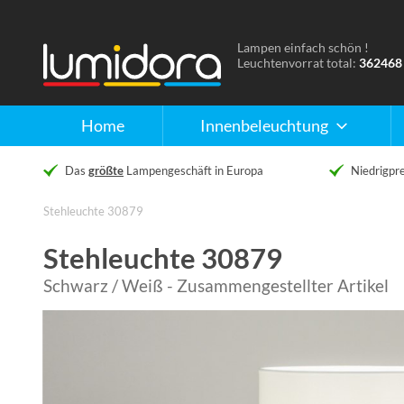
Lampen einfach schön !
Naar
Leuchtenvorrat total:
362468
de
homepage
Home
Innenbeleuchtung
Das
größte
Lampengeschäft in Europa
Niedrigpre
Stehleuchte 30879
Stehleuchte 30879
Schwarz / Weiß - Zusammengestellter Artikel