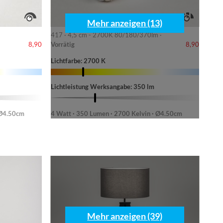
Mehr anzeigen (13)
417 · 4,5 cm - 2700K 80/180/370lm ·
Vorrätig
8,90
8,90
Lichtfarbe: 2700 K
Lichtleistung Werksangabe: 350 lm
 Ø4.50cm
4 Watt · 350 Lumen · 2700 Kelvin · Ø4.50cm
Mehr anzeigen (39)