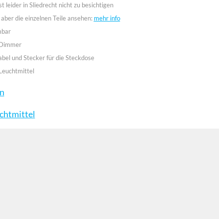
st leider in Sliedrecht nicht zu besichtigen
 aber die einzelnen Teile ansehen:
mehr info
mbar
 Dimmer
abel und Stecker für die Steckdose
Leuchtmittel
en
chtmittel