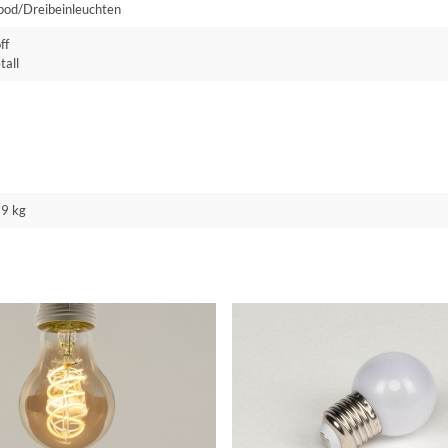
ipod/Dreibeinleuchten
ff
tall
59 kg