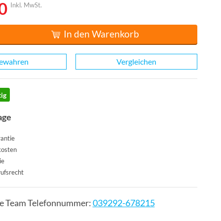
0
Inkl. MwSt.
In den Warenkorb
ewahren
Vergleichen
ig
age
antie
kosten
ie
ufsrecht
ce Team Telefonnummer:
039292-678215