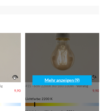
Mehr anzeigen (9)
ig
415 · 6cm-2200K 80/160/330lm ·
Vorrätig
9,90
9,90
Lichtfarbe: 2200 K