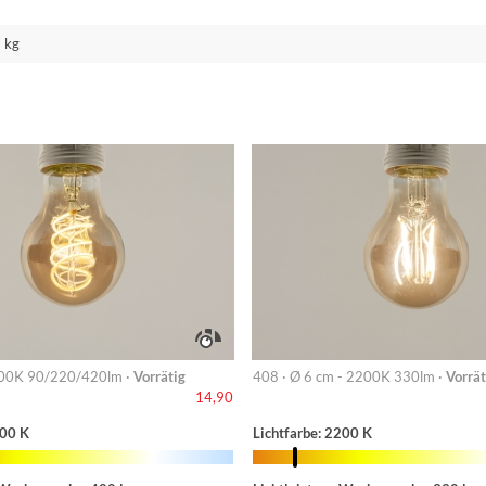
 kg
00K 90/220/420lm ·
Vorrätig
408 · Ø 6 cm - 2200K 330lm ·
Vorrät
14,90
200 K
Lichtfarbe: 2200 K