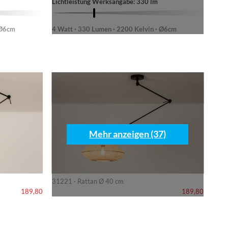
Lichtleistung Werksangabe: 330 lm
 Ø6cm
4 Watt · 330 Lumen · 2200 Kelvin · Ø6cm
Mehr anzeigen (37)
31221 · Rattan Ø 40 cm
189,80
189,80