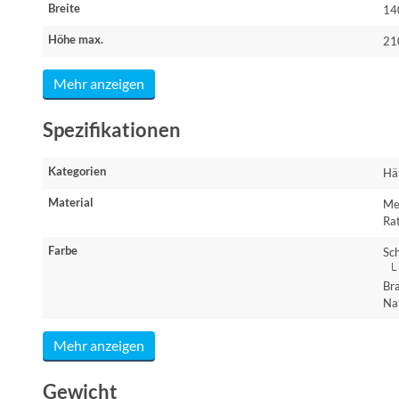
Breite
14
Höhe max.
21
Mehr anzeigen
Spezifikationen
Kategorien
Hä
Material
Me
Ra
Farbe
Sc
└ 
Br
Na
Mehr anzeigen
Gewicht