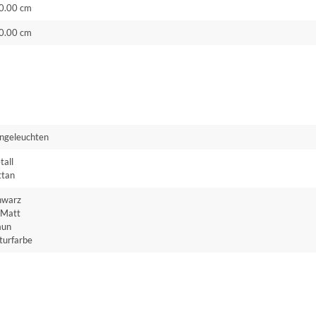
0.00 cm
0.00 cm
ngeleuchten
tall
ttan
hwarz
Matt
aun
turfarbe