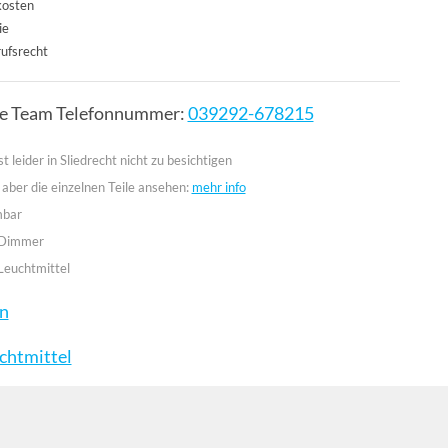
kosten
ie
ufsrecht
ce Team Telefonnummer:
039292-678215
st leider in Sliedrecht nicht zu besichtigen
 aber die einzelnen Teile ansehen:
mehr info
mbar
 Dimmer
Leuchtmittel
en
chtmittel