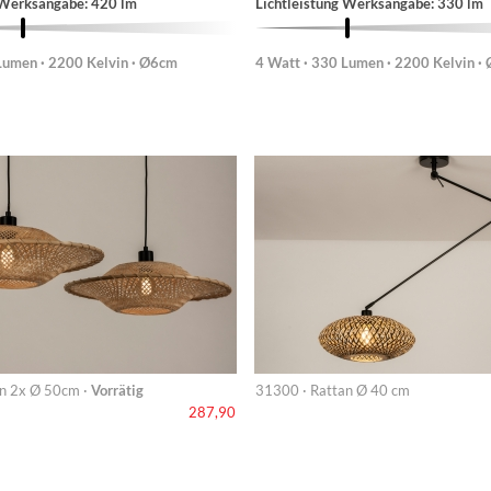
 Werksangabe: 420 lm
Lichtleistung Werksangabe: 330 lm
Lumen · 2200 Kelvin · Ø6cm
4 Watt · 330 Lumen · 2200 Kelvin ·
n 2x Ø 50cm ·
Vorrätig
31300 · Rattan Ø 40 cm
287,90