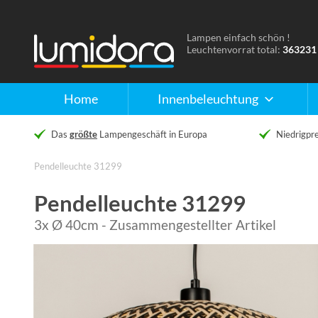
Lampen einfach schön !
Naar
Leuchtenvorrat total:
363231
de
homepage
Home
Innenbeleuchtung
Das
größte
Lampengeschäft in Europa
Niedrigpre
Pendelleuchte 31299
Pendelleuchte 31299
3x Ø 40cm - Zusammengestellter Artikel