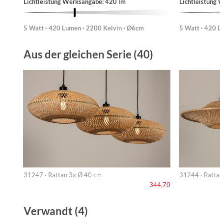
Lichtleistung Werksangabe: 420 lm
Lichtleistung
5 Watt · 420 Lumen · 2200 Kelvin · Ø6cm
5 Watt · 420 
Aus der gleichen Serie (40)
31247 · Rattan 3x Ø 40 cm
31244 · Ratta
344,70
Verwandt (4)