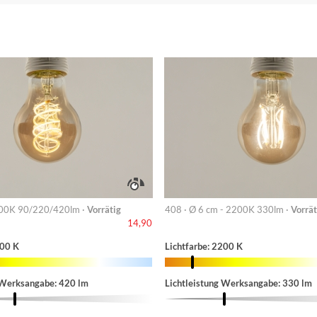
00K 90/220/420lm ·
Vorrätig
408 · Ø 6 cm - 2200K 330lm ·
Vorrät
14,90
200 K
Lichtfarbe: 2200 K
 Werksangabe: 420 lm
Lichtleistung Werksangabe: 330 lm