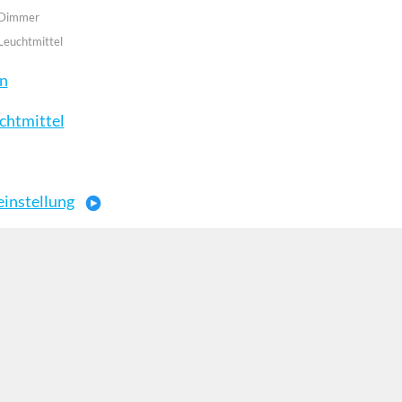
 Dimmer
Leuchtmittel
en
chtmittel
einstellung