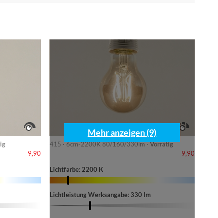
Mehr anzeigen (9)
ig
415 · 6cm-2200K 80/160/330lm ·
Vorrätig
9,90
9,90
Lichtfarbe: 2200 K
Lichtleistung Werksangabe: 330 lm