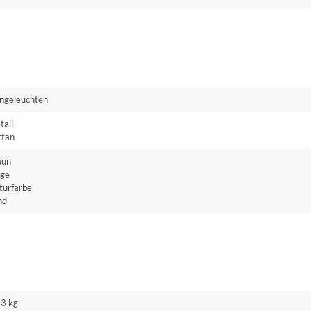
ngeleuchten
tall
ttan
aun
ige
turfarbe
nd
63 kg