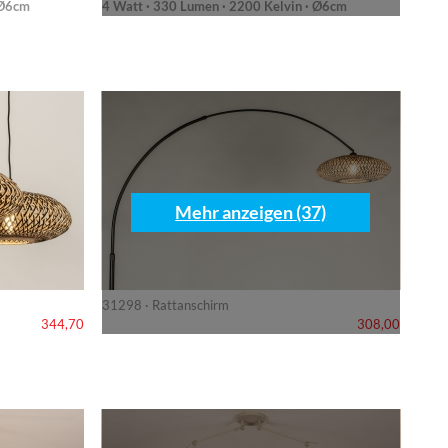
 Ø6cm
4 Watt · 330 Lumen · 2200 Kelvin · Ø6cm
Mehr anzeigen (37)
31298 · Rattanschirm
344,70
308,00