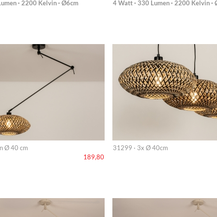
Lumen · 2200 Kelvin · Ø6cm
4 Watt · 330 Lumen · 2200 Kelvin ·
n Ø 40 cm
31299 · 3x Ø 40cm
189,80