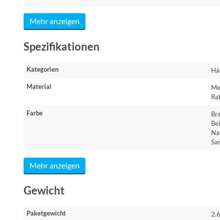
Mehr anzeigen
Spezifikationen
Kategorien
Hä
Material
Me
Ra
Farbe
Br
Be
Na
Sa
Mehr anzeigen
Gewicht
Paketgewicht
2.