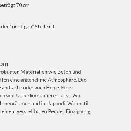
eträgt 70 cm.
er "richtigen" Stelle ist
tan
it robusten Materialien wie Beton und
affen eine angenehme Atmosphäre. Die
Sandfarbe oder auch Beige. Eine
nen wie Taupe kombinieren lässt. Wir
n Innenräumen und im Japandi-Wohnstil.
einem verstellbaren Pendel. Einzigartig,