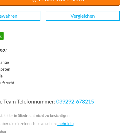
ewahren
Vergleichen
g
age
antie
kosten
ie
ufsrecht
ce Team Telefonnummer:
039292-678215
st leider in Sliedrecht nicht zu besichtigen
 aber die einzelnen Teile ansehen:
mehr info
mbar