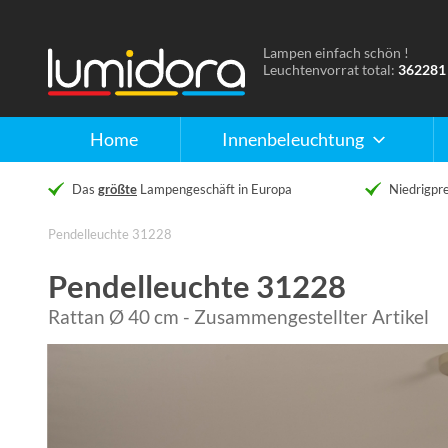
Lampen einfach schön !
Naar
Leuchtenvorrat total:
362281
de
homepage
Home
Innenbeleuchtung
Das
größte
Lampengeschäft in Europa
Niedrigpre
Pendelleuchte 31228
Pendelleuchte 31228
Rattan Ø 40 cm - Zusammengestellter Artikel