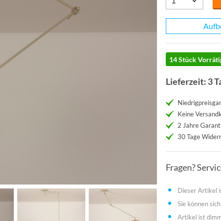
Aufb
14 Stück Vorräti
Lieferzeit: 3 T
Niedrigpreisgar
Keine Versand
2 Jahre Garant
30 Tage Widerr
Fragen? Servi
Dieser Artikel i
Sie können sich
Artikel ist dim