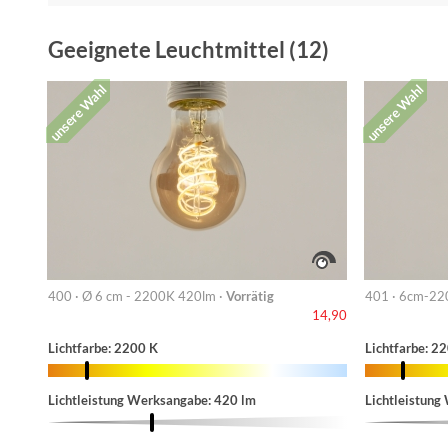
Geeignete Leuchtmittel (12)
unsere Wahl
unsere Wahl
400 · Ø 6 cm - 2200K 420lm ·
Vorrätig
401 · 6cm-22
14,90
Lichtfarbe: 2200 K
Lichtfarbe: 2
Lichtleistung Werksangabe: 420 lm
Lichtleistung