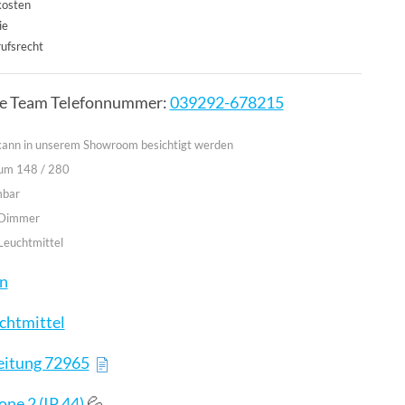
kosten
ie
ufsrecht
ce Team Telefonnummer:
039292-678215
 kann in unserem Showroom besichtigt werden
aum 148 / 280
mbar
 Dimmer
Leuchtmittel
en
chtmittel
eitung 72965
💦
ne 2 (IP 44)