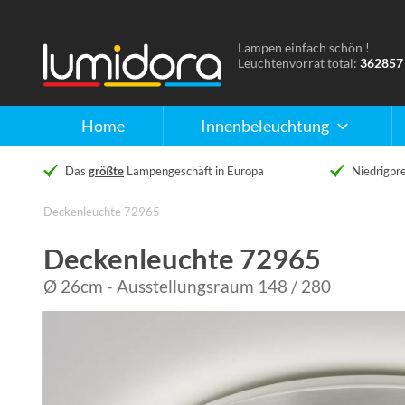
Lampen einfach schön !
Naar
Leuchtenvorrat total:
362857
de
homepage
Home
Innenbeleuchtung
Das
größte
Lampengeschäft in Europa
Niedrigpre
Deckenleuchte 72965
Deckenleuchte 72965
Ø 26cm - Ausstellungsraum 148 / 280