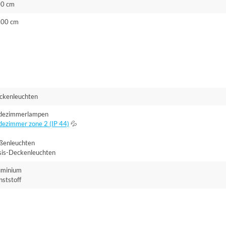
00 cm
.00 cm
ckenleuchten
dezimmerlampen
dezimmer zone 2 (IP 44)
💦
ßenleuchten
sis-Deckenleuchten
uminium
ststoff