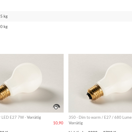
75 kg
80 kg
r LED E27 7W ·
Vorrätig
350 · Dim to warm / E27 / 680 Lume
Vorrätig
10,90