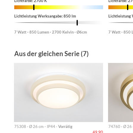
Lichtfarbe: 2700 K
Lichtfarbe: 2
Lichtleistung Werksangabe: 850 lm
Lichtleistung
7 Watt · 850 Lumen · 2700 Kelvin · Ø6cm
7 Watt · 850 
Aus der gleichen Serie (7)
75308 · Ø 26 cm - IP44 ·
Vorrätig
74760 · Ø 26 
49,90