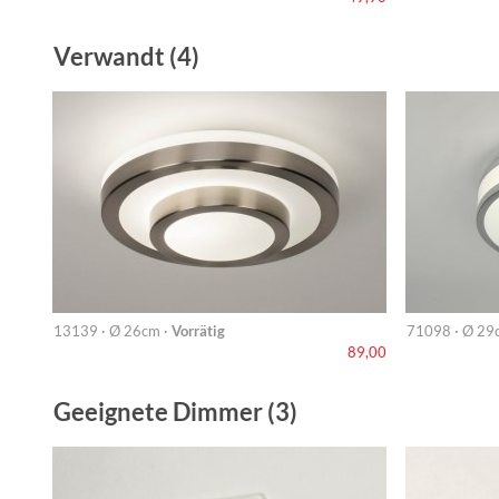
Verwandt (4)
13139 · Ø 26cm ·
Vorrätig
71098 · Ø 29
89,00
Geeignete Dimmer (3)