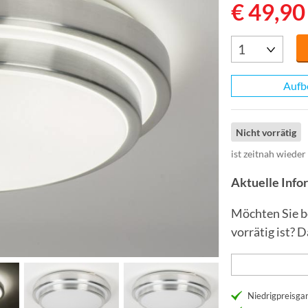
€ 49,90
Aufb
Nicht vorrätig
ist zeitnah wieder
Aktuelle Inf
Möchten Sie b
vorrätig ist? 
Niedrigpreisgar