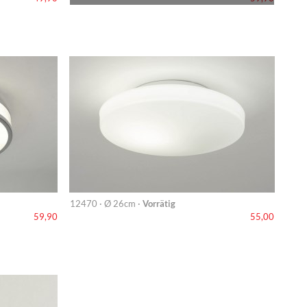
12470 · Ø 26cm ·
Vorrätig
59,90
55,00