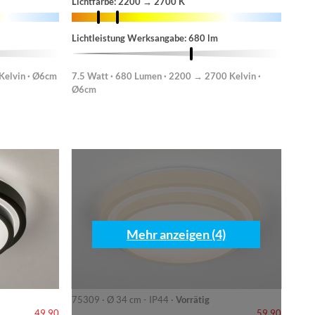
Lichtfarbe: 2200 → 2700 K
Lichtleistung Werksangabe: 680 lm
Kelvin · Ø6cm
7.5 Watt · 680 Lumen · 2200 → 2700 Kelvin ·
Ø6cm
Mehr anzeigen (4)
75309 · Ø 34 cm - IP44 ·
Vorrätig
49,90
59,90