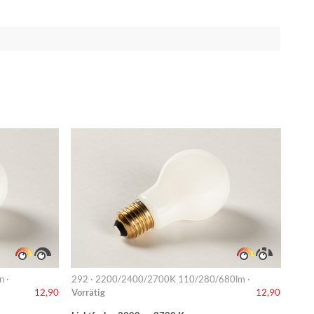
n ·
292 · 2200/2400/2700K 110/280/680lm ·
Vorrätig
12,90
12,90