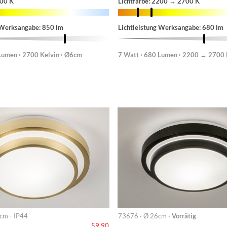
700 K
Lichtfarbe: 2200 → 2700 K
 Werksangabe: 850 lm
Lichtleistung Werksangabe: 680 lm
Lumen · 2700 Kelvin · Ø6cm
7 Watt · 680 Lumen · 2200 → 2700 
cm - IP44
73676 · Ø 26cm ·
Vorrätig
59,90