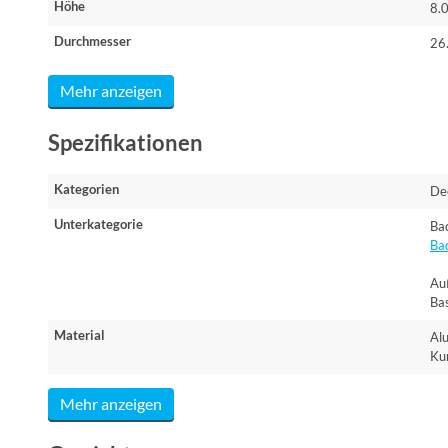
Höhe
8.
Durchmesser
26
Mehr anzeigen
Spezifikationen
Kategorien
De
Unterkategorie
Ba
Ba
Au
Ba
Material
Al
Kun
Mehr anzeigen