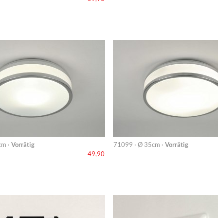
cm ·
Vorrätig
71099 · Ø 35cm ·
Vorrätig
49,90