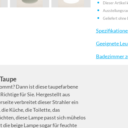
Dieser Artikel
Ausstellungsr
Geliefert ohne 
Spezifikation
Geeignete Leu
Badezimmer zo
 Taupe
 kommt? Dann ist diese taupefarbene
ichtige für Sie. Hergestellt aus
eite verbreitet dieser Strahler ein
die Küche, die Toilette, das
hten, diese Lampe passt sich mühelos
t die beige Lampe sogar für feuchte