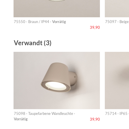
75550 · Braun / IP44 ·
Vorrätig
75097 · Beige 
39,90
Verwandt (3)
75098 · Taupefarbene Wandleuchte ·
75714 · IP65 
Vorrätig
39,90