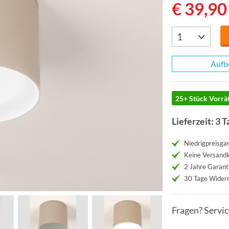
€ 39,90
Aufb
25+ Stück Vorrät
Lieferzeit: 3 T
Niedrigpreisgar
Keine Versand
2 Jahre Garant
30 Tage Widerr
Fragen? Servi