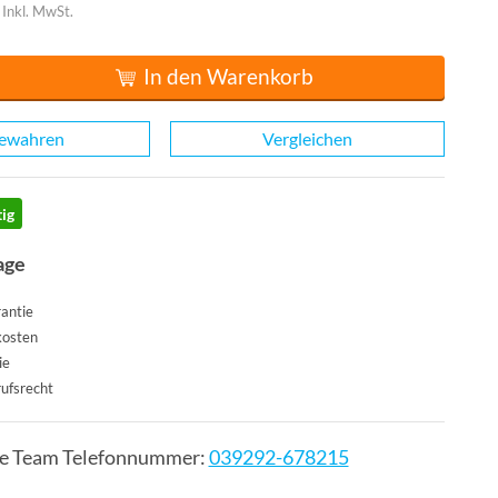
Inkl. MwSt.
In den Warenkorb
ewahren
Vergleichen
ig
age
antie
kosten
ie
ufsrecht
ce Team Telefonnummer:
039292-678215