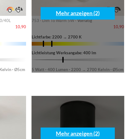
Mehr anzeigen (2)
80/40L
753 · Dim To Warm 5W ·
Vorrätig
10,90
10,90
Lichtfarbe: 2200 → 2700 K
Lichtleistung Werksangabe: 400 lm
Kelvin · Ø5cm
5 Watt · 400 Lumen · 2200 → 2700 Kelvin · Ø5cm
Mehr anzeigen (2)