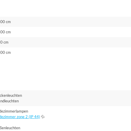
.00 cm
.00 cm
50 cm
.00 cm
ckenleuchten
ndleuchten
dezimmerlampen
dezimmer zone 2 (IP 44)
💦
ßenleuchten