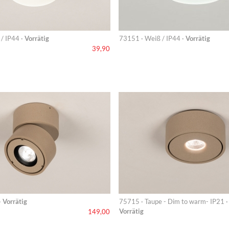
/ IP44 ·
Vorrätig
73151 · Weiß / IP44 ·
Vorrätig
39,90
·
Vorrätig
75715 · Taupe - Dim to warm- IP21 ·
Vorrätig
149,00