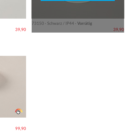
73150 · Schwarz / IP44 ·
Vorrätig
39,90
39,90
99,90