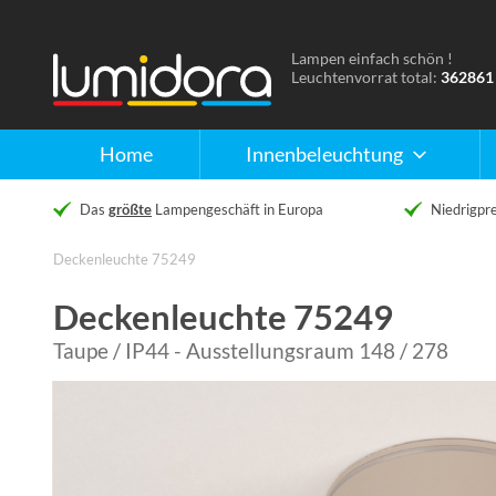
Lampen einfach schön !
Naar
Leuchtenvorrat total:
362861
de
homepage
Home
Innenbeleuchtung
Das
größte
Lampengeschäft in Europa
Niedrigpre
Deckenleuchte 75249
Deckenleuchte 75249
Taupe / IP44 - Ausstellungsraum 148 / 278