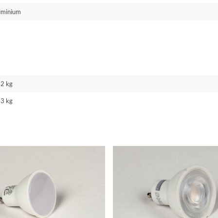
uminium
42 kg
33 kg