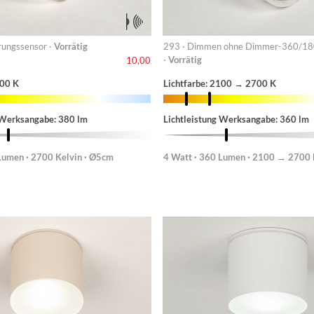
ungssensor ·
Vorrätig
293 · Dimmen ohne Dimmer-360/1
·
Vorrätig
10,00
700 K
Lichtfarbe: 2100 → 2700 K
 Werksangabe: 380 lm
Lichtleistung Werksangabe: 360 lm
Lumen · 2700 Kelvin · Ø5cm
4 Watt · 360 Lumen · 2100 → 2700 