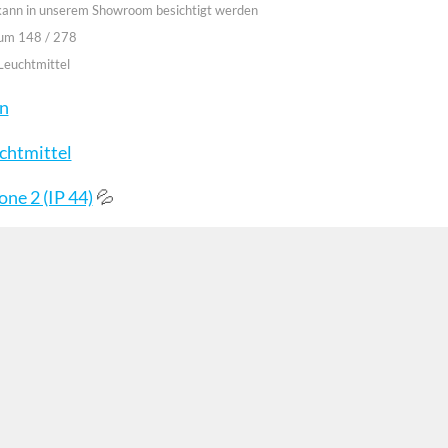
 kann in unserem Showroom besichtigt werden
aum 148 / 278
Leuchtmittel
en
chtmittel
💦
ne 2 (IP 44)