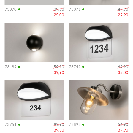
•
•
73370
39,90
73371
49,90
25,00
29,90
Info
Info
•
•
73489
59,90
73749
69,90
39,90
35,00
Info
Info
•
•
73751
99,90
73892
54,90
39,90
39,90