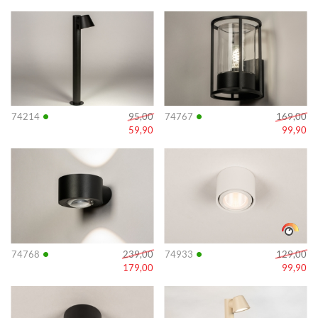
Info
Info
•
•
74214
95,00
74767
169,00
59,90
99,90
Info
Info
•
•
74768
239,00
74933
129,00
179,00
99,90
Info
Info