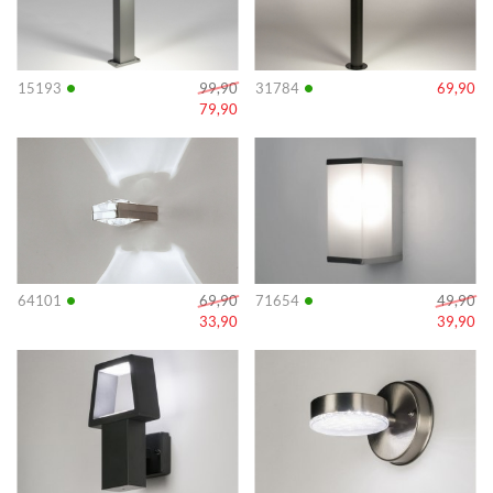
•
•
15193
99,90
31784
69,90
79,90
Info
Info
•
•
64101
69,90
71654
49,90
33,90
39,90
Info
Info