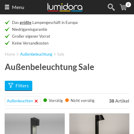
0
Naar
(
Ar
Menu
de
homepage
Das
größte
Lampengeschäft in Europa
Niedrigpreisgarantie
Großer eigener Vorrat
Keine Versandkosten
Home
Außenbeleuchtung
Sale
Außenbeleuchtung Sale
Filters
38
Artikel
Vorrätig
Nicht vorrätig
Außenleuchten
Info
Info