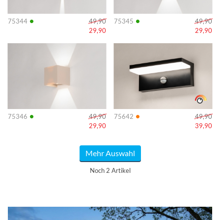
•
•
75344
49,90
75345
49,90
29,90
29,90
Info
Info
•
•
75346
49,90
75642
49,90
29,90
39,90
Mehr Auswahl
Noch 2 Artikel