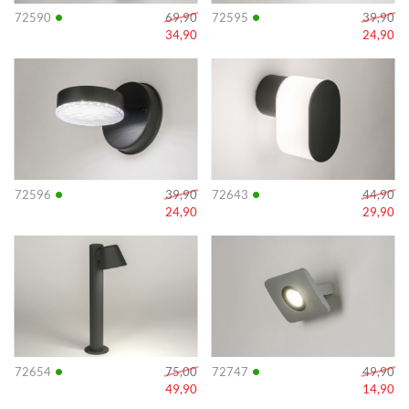
•
•
72590
69,90
72595
39,90
34,90
24,90
Info
Info
•
•
72596
39,90
72643
44,90
24,90
29,90
Info
Info
•
•
72654
75,00
72747
49,90
49,90
14,90