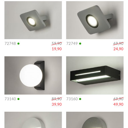
Info
Info
•
•
72748
59,90
72749
69,90
19,90
24,90
Info
Info
•
•
73140
89,90
73160
69,90
39,90
49,90
Info
Info