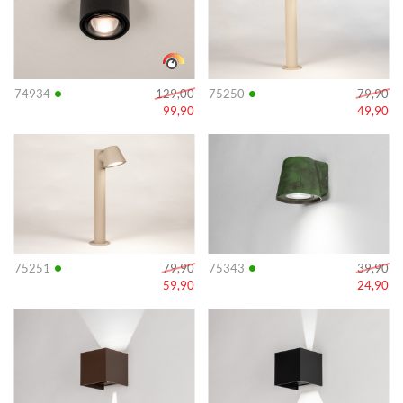
•
•
74934
129,00
75250
79,90
99,90
49,90
Info
Info
•
•
75251
79,90
75343
39,90
59,90
24,90
Info
Info