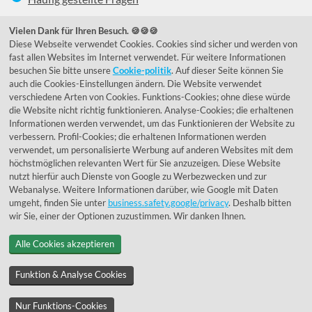
039292 - 678215
Vielen Dank für Ihren Besuch. 🍪🍪🍪
Diese Webseite verwendet Cookies. Cookies sind sicher und werden von
de@lumidora.com
fast allen Websites im Internet verwendet. Für weitere Informationen
besuchen Sie bitte unsere
Cookie-politik
. Auf dieser Seite können Sie
auch die Cookies-Einstellungen ändern. Die Website verwendet
verschiedene Arten von Cookies. Funktions-Cookies; ohne diese würde
Facebook
Instagram
die Website nicht richtig funktionieren. Analyse-Cookies; die erhaltenen
Kundenmeinungen
Informationen werden verwendet, um das Funktionieren der Website zu
verbessern. Profil-Cookies; die erhaltenen Informationen werden
Exzellent - eKomi.de
verwendet, um personalisierte Werbung auf anderen Websites mit dem
höchstmöglichen relevanten Wert für Sie anzuzeigen. Diese Website
nutzt hierfür auch Dienste von Google zu Werbezwecken und zur
Webanalyse. Weitere Informationen darüber, wie Google mit Daten
umgeht, finden Sie unter
business.safety.google/privacy
. Deshalb bitten
wir Sie, einer der Optionen zuzustimmen. Wir danken Ihnen.
Alle Cookies akzeptieren
© 1955 - 2026 Lumidora
Funktion & Analyse Cookies
Nur Funktions-Cookies