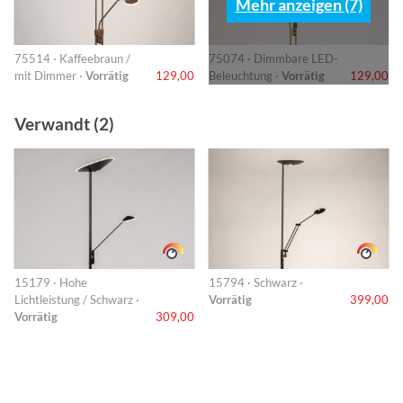
Mehr anzeigen (7)
75514 · Kaffeebraun /
75074 · Dimmbare LED-
mit Dimmer ·
Vorrätig
129,00
Beleuchtung ·
Vorrätig
129,00
Verwandt (2)
15179 · Hohe
15794 · Schwarz ·
Lichtleistung / Schwarz ·
Vorrätig
399,00
Vorrätig
309,00