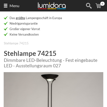
0
Naar
(
Ar
Menu
de
homepage
Das
größte
Lampengeschäft in Europa
Niedrigpreisgarantie
Großer eigener Vorrat
Keine Versandkosten
Stehlampe 74215
Stehlampe 74215
Dimmbare LED-Beleuchtung - Fest eingebaute
LED - Ausstellungsraum 027