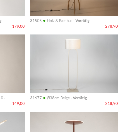
•
g
31505
Holz & Bambus ·
Vorrätig
179,00
278,90
Info
•
0 ·
31677
Ø38cm Beige ·
Vorrätig
149,00
218,90
Info