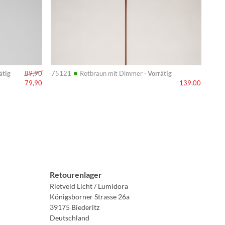
•
ätig
75121
Rotbraun mit Dimmer ·
Vorrätig
89,90
79,90
139,00
Retourenlager
Rietveld Licht / Lumidora
Königsborner Strasse 26a
39175 Biederitz
Deutschland