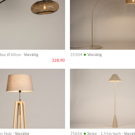
•
bus Ø 60cm ·
Vorrätig
31504
Vorrätig
328,90
Info
•
es Holz ·
Vorrätig
75656
Beige - 1.55m hoch ·
Vorrät