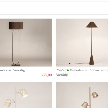
Info
•
eebraun ·
Vorrätig
75657
Kaffeebraun - 1.55m hoch ·
Vorrätig
225,00
Info