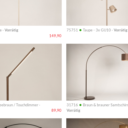
•
e ·
Vorrätig
75751
Taupe - 3x GU10 ·
Vorrätig
149,90
Info
•
eebraun / Touchdimmer ·
31716
Braun & brauner Samtschir
Vorrätig
89,90
Info