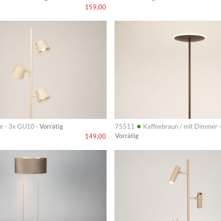
159,00
Info
•
e - 3x GU10 ·
Vorrätig
75511
Kaffeebraun / mit Dimmer ·
Vorrätig
149,00
Info