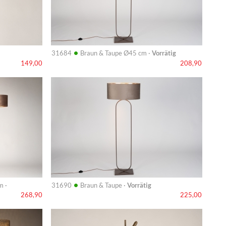
•
31684
Braun & Taupe Ø45 cm ·
Vorrätig
149,00
208,90
Info
•
m ·
31690
Braun & Taupe ·
Vorrätig
268,90
225,00
Info