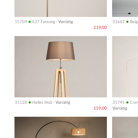
•
•
15709
E27 Fassung ·
Vorrätig
31667
Beig
119,00
Info
Info
•
•
31128
Helles Holz ·
Vorrätig
31745
Crem
Vorrätig
159,00
Info
Info