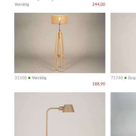
Vorrätig
244,00
Info
Info
•
•
31508
Vorrätig
75748
Beig
188,90
Info
Info