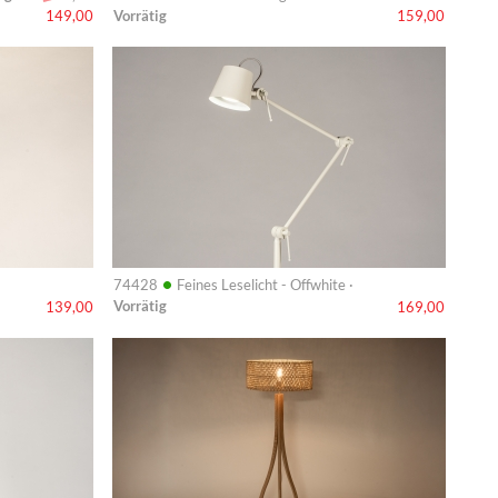
Vorrätig
149,00
159,00
Info
•
74428
Feines Leselicht - Offwhite ·
Vorrätig
139,00
169,00
Info