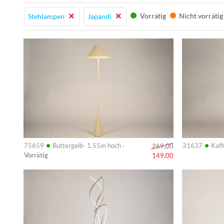
Vorrätig
Nicht vorrätig
Stehlampen
Japandi
Info
Info
•
•
75659
Buttergelb- 1.55m hoch ·
31637
Kaff
269,00
Vorrätig
149,00
Info
Info