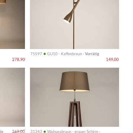
•
75597
GU10 - Kaffeebraun ·
Vorrätig
278,90
149,00
Info
•
ig
31343
Walnussbraun - grauer Schirm ·
269,00