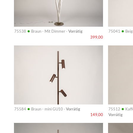
•
•
75538
Braun - Mit Dimmer ·
Vorrätig
75041
Beig
399,00
Info
Info
•
•
75584
Braun - mini GU10 ·
Vorrätig
75512
Kaff
Vorrätig
149,00
Info
Info