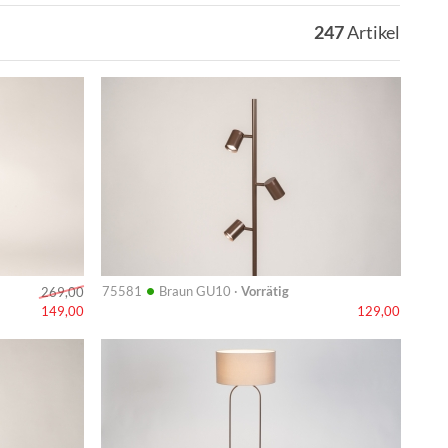
247
Artikel
Info
•
75581
Braun GU10 ·
Vorrätig
269,00
149,00
129,00
Info