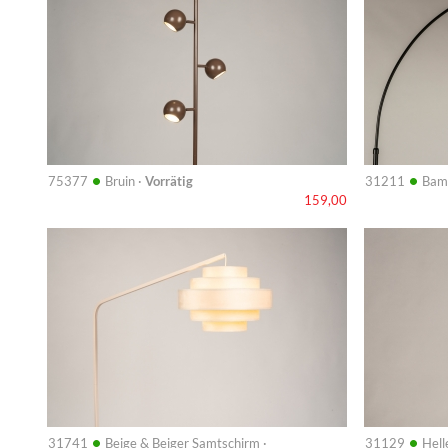
•
•
75377
Bruin ·
Vorrätig
31211
Bam
159,00
Info
Info
•
•
31741
Beige & Beiger Samtschirm ·
31129
Hell