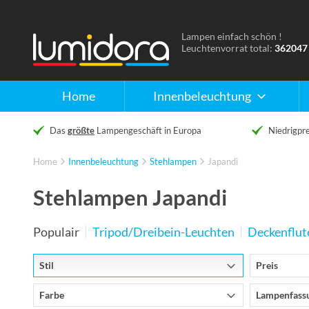
Lampen einfach schön !
Naar
Leuchtenvorrat total:
362047
de
homepage
Home
Innenbeleuchtung
Das
größte
Lampengeschäft in Europa
Niedrigpre
Home
Innenbeleuchtung
Stehlampen
Japandi
Stehlampen Japandi
Populair
Tripod/Dreibein-Leuchten
Deckenflut
Stil
Preis
Farbe
Lampenfass