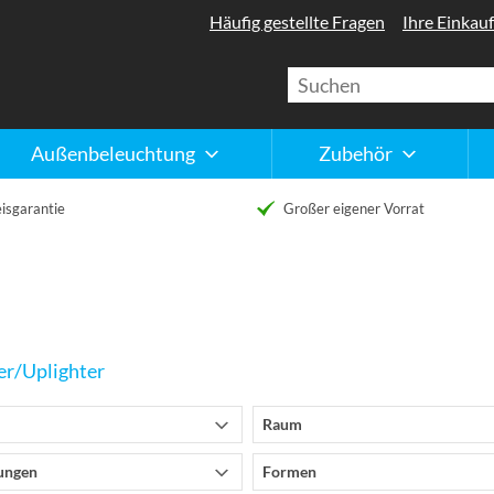
Häufig gestellte Fragen
Ihre Einkauf
Außenbeleuchtung
Zubehör
isgarantie
Großer eigener Vorrat
er/Uplighter
Raum
ungen
Formen