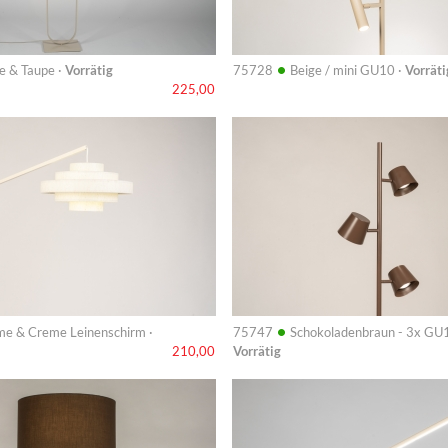
•
e & Taupe ·
Vorrätig
75728
Beige / mini GU10 ·
Vorräti
225,00
Info
•
e & Creme Leinenschirm ·
75747
Schokoladenbraun - 3x GU1
Vorrätig
210,00
Info