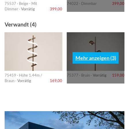
75537 · Beige - Mit
74022 · Dimmbar
399,00
Dimmer ·
Vorrätig
399,00
Verwandt (4)
Mehr anzeigen (3)
75459 · Höhe 1.44m /
75377 · Bruin ·
Vorrätig
159,00
Braun ·
Vorrätig
169,00