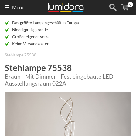
0
Naar
(
Ar
Menu
de
homepage
Das
größte
Lampengeschäft in Europa
Niedrigpreisgarantie
Großer eigener Vorrat
Keine Versandkosten
Stehlampe 75538
Stehlampe 75538
Braun - Mit Dimmer - Fest eingebaute LED -
Ausstellungsraum 022A