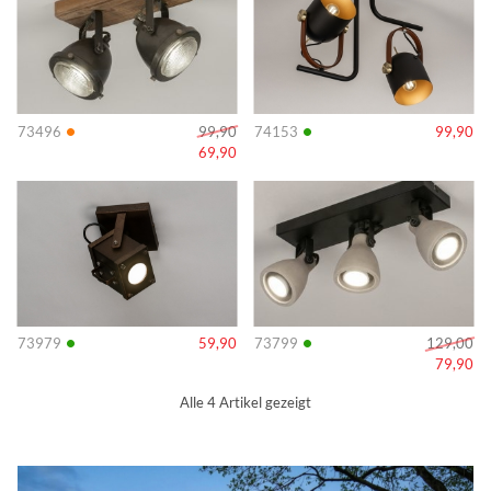
•
•
73496
99,90
74153
99,90
69,90
Info
Info
•
•
73979
59,90
73799
129,00
79,90
Alle 4 Artikel gezeigt