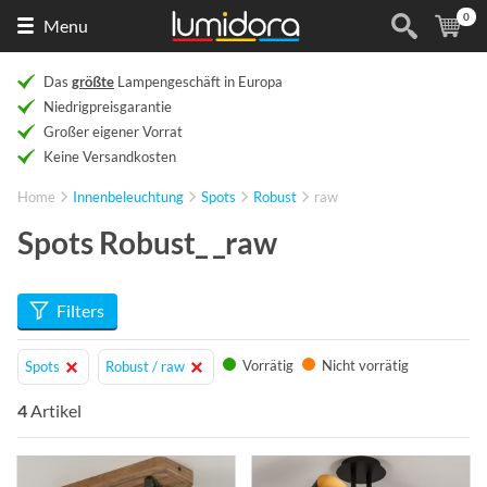
0
Naar
(
Ar
Menu
de
homepage
Das
größte
Lampengeschäft in Europa
Niedrigpreisgarantie
Großer eigener Vorrat
Keine Versandkosten
Home
Innenbeleuchtung
Spots
Robust
raw
Spots Robust_ _raw
Filters
Vorrätig
Nicht vorrätig
Spots
Robust / raw
4
Artikel
Info
Info